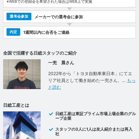
※WEBでの登録会を希望された場合はWEB上で実施
選考会参加
メーカーでの選考会に参加
内定
1週間以内に合否をご連絡
全国で活躍する日総スタッフのご紹介
一兜 晨さん
2022年から「トヨタ自動車東日本」にてエ
リア社員として働き始めた一兜さん、
もっ
と読む
日総工産とは
日総工産は東証プライム市場上場企業のグル
ープ企業
スタッフの3人に1人は友人紹介または再入
社