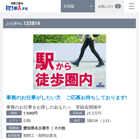
全国版
お気に入り
0
133814
お仕事No.
事務のお仕事がしたい方 ご応募お待ちしております!
事務のお仕事をお探しのあなたへ 登録会開催中
1,500円
25.2万円
時給
月収例
日勤
5勤2休（土日）
シフト
休日
愛知県名古屋市 ｜その他
勤務地
期間工・期間従業員
雇用形態