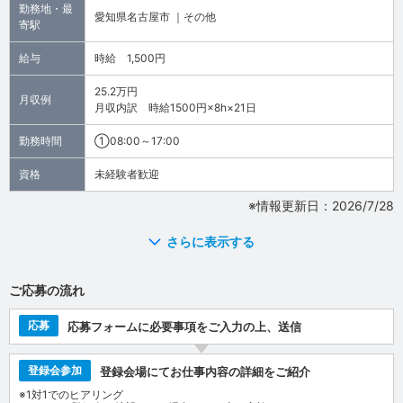
勤務地・最
愛知県名古屋市 ｜その他
寄駅
給与
時給 1,500円
25.2万円
月収例
月収内訳 時給1500円×8h×21日
勤務時間
①08:00～17:00
資格
未経験者歓迎
※情報更新日：2026/7/28
さらに表示する
ご応募の流れ
応募
応募フォームに必要事項をご入力の上、送信
登録会参加
登録会場にてお仕事内容の詳細をご紹介
※1対1でのヒアリング