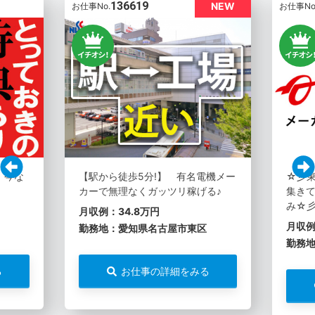
136619
NEW
お仕事No.
お仕事No
。今な
【駅から徒歩5分!】 有名電機メー
☆彡
カーで無理なくガッツリ稼げる♪
集き
み☆
月収例：34.8万円
月収例
勤務地：愛知県名古屋市東区
勤務
る
お仕事の詳細をみる