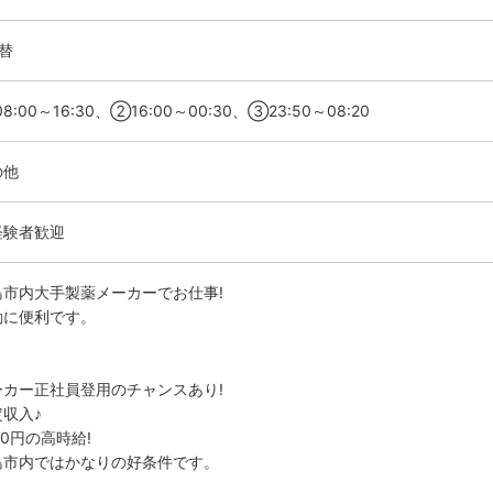
替
8:00～16:30、②16:00～00:30、③23:50～08:20
の他
経験者歓迎
島市内大手製薬メーカーでお仕事!
勤に便利です。
ーカー正社員登用のチャンスあり!
定収入♪
00円の高時給!
島市内ではかなりの好条件です。