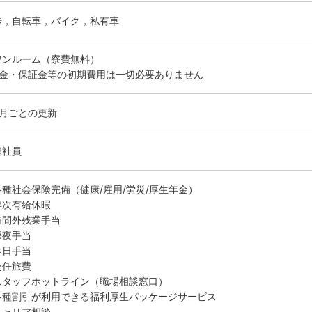
歩，自転車，バイク，私有車
ワンルーム（寮費無料）
敷金・保証金等の初期費用は一切必要ありません
ヶ月ごとの更新
遣社員
各種社会保険完備（健康/雇用/労災/厚生年金）
年次有給休暇
時間外残業手当
深夜手当
休日手当
赴任旅費
スタッフホットライン（職場相談窓口）
各種割引が利用できる福利厚生パッケージサービス
キャリア相談