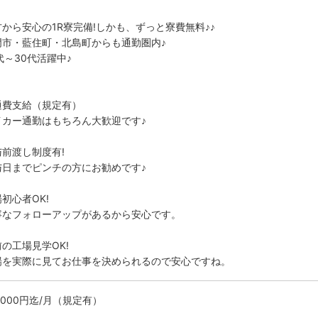
方から安心の1R寮完備!しかも、ずっと寮費無料♪♪
門市・藍住町・北島町からも通勤圏内♪
代～30代活躍中♪
通費支給（規定有）
イカー通勤はもちろん大歓迎です♪
与前渡し制度有!
与日までピンチの方にお勧めです♪
初心者OK!
寧なフォローアップがあるから安心です。
の工場見学OK!
場を実際に見てお仕事を決められるので安心ですね。
0000円迄/月（規定有）