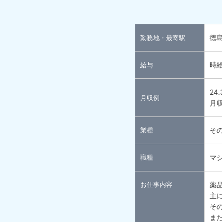
徳
勤務地・最寄駅
時給
給与
24
月収例
月収
業種
そ
職種
マ
お仕事内容
薬
主
そ
ま