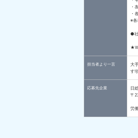
・
・
※
●
★
担当者より一言
大
す
応募先企業
日
〒2
労働