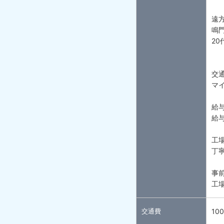
遠
鳴
20
交
マ
給
給
工場
丁
事前
工
交通費
10