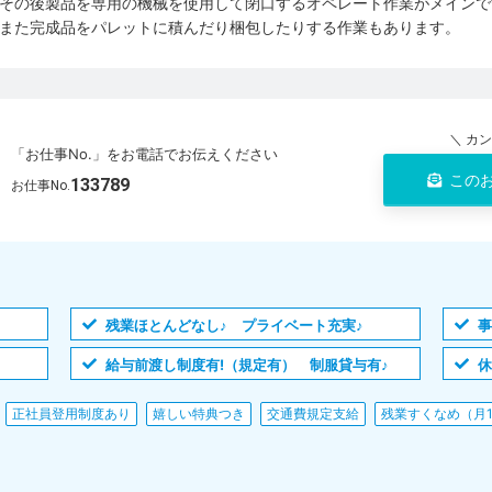
その後製品を専用の機械を使用して閉口するオペレート作業がメインで
また完成品をパレットに積んだり梱包したりする作業もあります。
＼ カ
「お仕事No.」をお電話でお伝えください
この
133789
お仕事No.
残業ほとんどなし♪ プライベート充実♪
事
給与前渡し制度有!（規定有） 制服貸与有♪
休
正社員登用制度あり
嬉しい特典つき
交通費規定支給
残業すくなめ（月