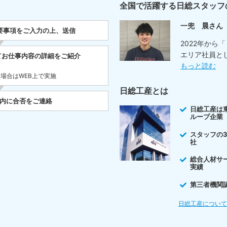
全国で活躍する日総スタッフ
一兜 晨さん
要事項をご入力の上、送信
2022年から
エリア社員と
てお仕事内容の詳細をご紹介
もっと読む
た場合はWEB上で実施
日総工産とは
以内に合否をご連絡
日総工産は
ループ企業
スタッフの
社
総合人材サ
実績
第三者機関
日総工産につい