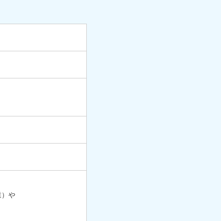
業）や
。