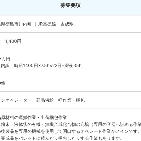
募集要項
島県徳島市川内町 ｜JR高徳線 吉成駅
 1,400円
.3万円
内訳 時給1400円×7.5h×22日+深夜35h
の他
シンオペレーター，部品供給，軽作業・梱包
品原材料の運搬作業・出荷梱包作業
に粉末・液体状の有機・無機合成化合物の充填（専用の容器へ詰める作
の後製品を専用の機械を使用して閉口するオペレート作業がメインです
た完成品をパレットに積んだり梱包したりする作業もあります。