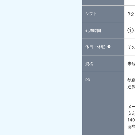
シフト
3交
①0
勤務時間
休日・休暇
そ
未
資格
PR
徳
通
メ
安
14
徳