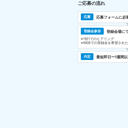
ご応募の流れ
応募
応募フォームに必
登録会参加
登録会場に
※1対1でのヒアリング
※WEBでの登録会を希望され
内定
最短即日〜1週間