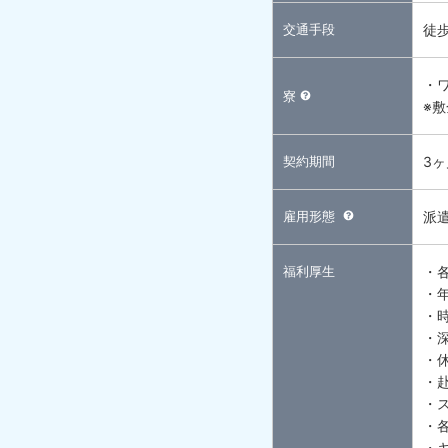
交通手段
徒
・
寮
※
契約期間
3
雇用形態
派
福利厚生
・
・
・
・
・
・
・
・
・