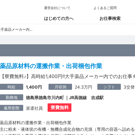
運営会社について
よくあるご質問
はじめての方へ
お仕事検索
品メーカー内でのお仕事☆
薬品原材料の運搬作業・出荷梱包作業
【寮費無料♪】高時給1,400円!!大手薬品メーカー内でのお仕事
時給
月収例
シフト
1,400円
24.3万円
3交替
勤務地
徳島県徳島市川内町 ｜JR高徳線 吉成駅
寮費無料
雇用形態
派遣社員
薬品原材料の運搬作業・出荷梱包作業
主に粉末・液体状の有機・無機合成化合物の充填（専用の容器へ詰める