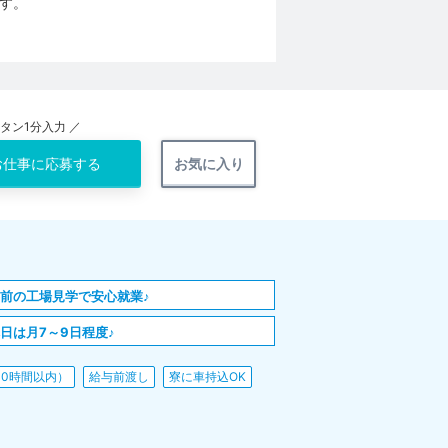
す。
ンタン1分入力 ／
お仕事に
応募する
お気に入り
前の工場見学で安心就業♪
日は月7～9日程度♪
10時間以内）
給与前渡し
寮に車持込OK