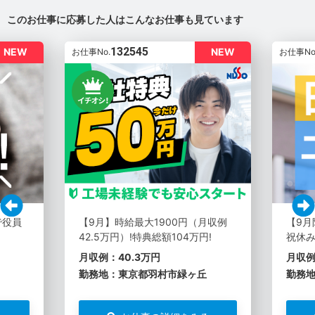
このお仕事に応募した人はこんなお仕事も見ています
132545
NEW
NEW
お仕事No.
お仕事No
で役員
【9月】時給最大1900円（月収例
【9月
42.5万円）!特典総額104万円!
祝休
月収例：40.3万円
月収例
勤務地：東京都羽村市緑ヶ丘
勤務