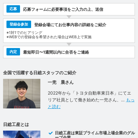
応募
応募フォームに必要事項をご入力の上、送信
登録会参加
登録会場にてお仕事内容の詳細をご紹介
※1対1でのヒアリング
※WEBでの登録会を希望された場合はWEB上で実施
内定
最短即日〜1週間以内に合否をご連絡
全国で活躍する日総スタッフのご紹介
一兜 晨さん
2022年から「トヨタ自動車東日本」にてエ
リア社員として働き始めた一兜さん、
もっ
と読む
日総工産とは
日総工産は東証プライム市場上場企業のグル
ープ企業