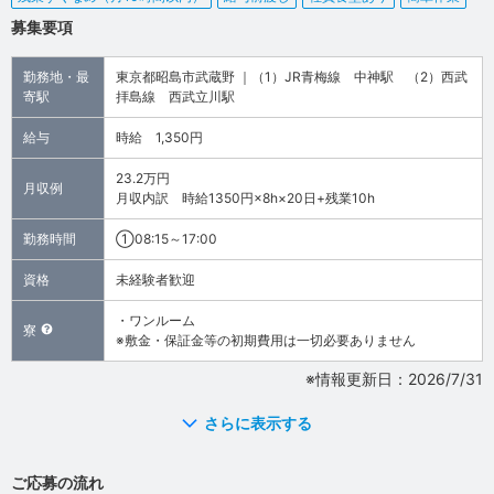
募集要項
勤務地・最
東京都昭島市武蔵野 ｜（1）JR青梅線 中神駅 （2）西武
寄駅
拝島線 西武立川駅
給与
時給 1,350円
23.2万円
月収例
月収内訳 時給1350円×8h×20日+残業10h
勤務時間
①08:15～17:00
資格
未経験者歓迎
・ワンルーム
寮
※敷金・保証金等の初期費用は一切必要ありません
※情報更新日：2026/7/31
さらに表示する
ご応募の流れ