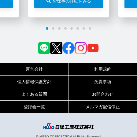
る
お仕事の詳細をみる
運営会社
利用規約
個人情報保護方針
免責事項
よくある質問
お問合わせ
登録会一覧
メルマガ配信停止
0120-717-450
受付時間
平日9:00～19:00（土日祝は18:00まで）
© NISSO CORPORATION All Rights Reserved.