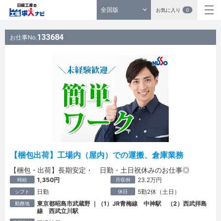
全国版
お気に入り
0
133684
お仕事No.
【梱包出荷】工場内（屋内）での運搬、倉庫業務
【梱包・出荷】長期安定・ 日勤・土日祝休みのお仕事◎
1,350円
23.2万円
時給
月収例
日勤
5勤2休（土日）
シフト
休日
東京都昭島市武蔵野 ｜（1）JR青梅線 中神駅 （2）西武拝島
勤務地
線 西武立川駅