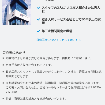
スタッフの3人に1人は友人紹介または再入
社
総合人材サービス会社として50年以上の実
績
第三者機関認定の職場
日総工産についてくわしくはこちら
ご応募にあたり
勤務地により内容が異なる場合があります。面接時にご確認下さい。
各種手当は月収例に含まれています。
日総工産スタッフとして就業いただくにあたり、入社より通算３カ月間は試
用期間となります。
有料職業紹介のお仕事の待遇・試用期間・福利厚生等は就業先に準じます。
ご応募・お問い合わせは、当社コールセンターまでお気軽にどうぞ！0120‐
717‐450
特典、寮費は課税対象となる場合がございます。