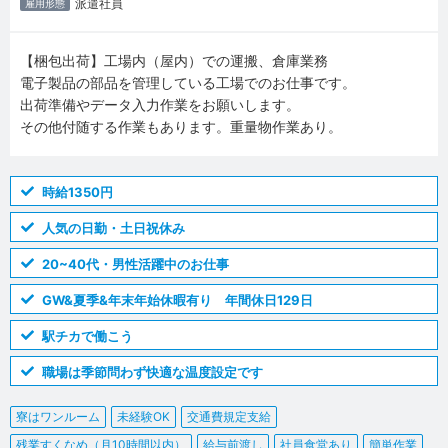
派遣社員
雇用形態
【梱包出荷】工場内（屋内）での運搬、倉庫業務
電子製品の部品を管理している工場でのお仕事です。
出荷準備やデータ入力作業をお願いします。
その他付随する作業もあります。重量物作業あり。
時給1350円
人気の日勤・土日祝休み
20~40代・男性活躍中のお仕事
GW&夏季&年末年始休暇有り 年間休日129日
駅チカで働こう
職場は季節問わず快適な温度設定です
寮はワンルーム
未経験OK
交通費規定支給
残業すくなめ（月10時間以内）
給与前渡し
社員食堂あり
簡単作業