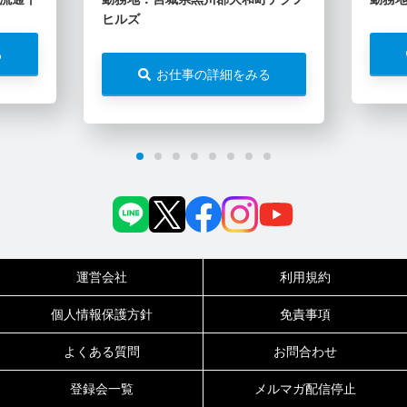
ヒルズ
る
お仕事の詳細をみる
運営会社
利用規約
個人情報保護方針
免責事項
よくある質問
お問合わせ
登録会一覧
メルマガ配信停止
0120-717-450