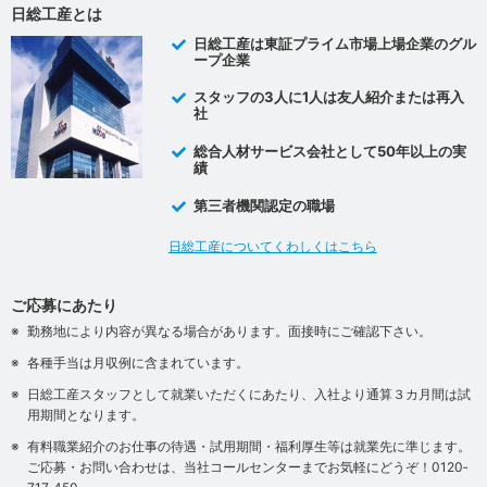
日総工産とは
日総工産は東証プライム市場上場企業のグル
ープ企業
スタッフの3人に1人は友人紹介または再入
社
総合人材サービス会社として50年以上の実
績
第三者機関認定の職場
日総工産についてくわしくはこちら
ご応募にあたり
勤務地により内容が異なる場合があります。面接時にご確認下さい。
各種手当は月収例に含まれています。
日総工産スタッフとして就業いただくにあたり、入社より通算３カ月間は試
用期間となります。
有料職業紹介のお仕事の待遇・試用期間・福利厚生等は就業先に準じます。
ご応募・お問い合わせは、当社コールセンターまでお気軽にどうぞ！0120‐