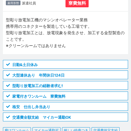
寮費無料
派遣社員
雇用形態
型彫り放電加工機のマシンオペレーター業務
携帯用のコネクターを製造している工場です。
型彫り放電加工とは、放電現象を発生させ、加工する金型製造の
ことです。
※クリーンルームではありません
日勤&土日休み
大型連休あり 年間休日124日
型彫り放電加工の経験者求む!
家電付きワンルーム 寮費無料
格安 仕出し弁当あり
交通費全額支給 マイカー通勤OK
寮はワンルーム
マイカー通勤可
嬉しい特典つき
交通費規定支給