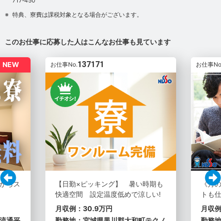
717‐450
特典、寮費は課税対象となる場合がございます。
このお仕事に応募した人はこんなお仕事も見ています
137171
NEW
お仕事No.
お仕事No
からス
【日勤×ピッキング】 暑い時期も
《月
快適空間 設定温度低めで涼しい!
トも仕
月収例：30.9万円
月収例
流通平
勤務地：宮城県黒川郡大和町テクノ
勤務