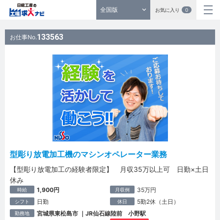
全国版
お気に入り
0
133563
お仕事No.
型彫り放電加工機のマシンオペレーター業務
【型彫り放電加工の経験者限定】 月収35万以上可 日勤×土日
休み
1,900円
35万円
時給
月収例
日勤
5勤2休（土日）
シフト
休日
宮城県東松島市 ｜JR仙石線陸前 小野駅
勤務地