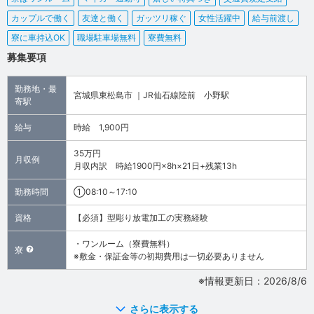
カップルで働く
友達と働く
ガッツリ稼ぐ
女性活躍中
給与前渡し
寮に車持込OK
職場駐車場無料
寮費無料
募集要項
勤務地・最
宮城県東松島市 ｜JR仙石線陸前 小野駅
寄駅
給与
時給 1,900円
35万円
月収例
月収内訳 時給1900円×8h×21日+残業13h
勤務時間
①08:10～17:10
資格
【必須】型彫り放電加工の実務経験
・ワンルーム（寮費無料）
寮
※敷金・保証金等の初期費用は一切必要ありません
※情報更新日：2026/8/6
さらに表示する