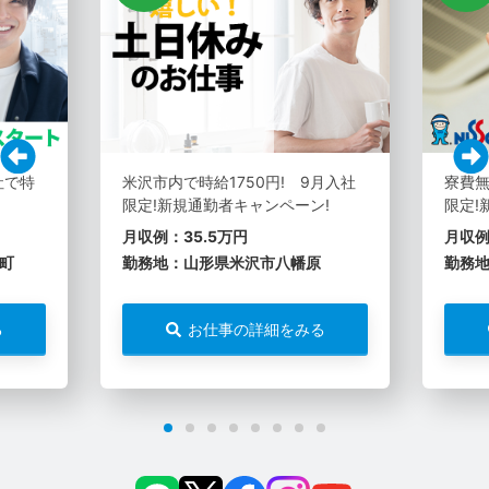
社で特
米沢市内で時給1750円! 9月入社
寮費無
限定!新規通勤者キャンペーン!
限定!
月収例：35.5万円
月収例
町
勤務地：山形県米沢市八幡原
勤務
る
お仕事の詳細をみる