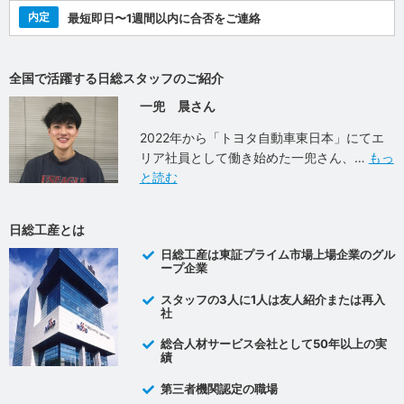
内定
最短即日〜1週間以内に合否をご連絡
全国で活躍する日総スタッフのご紹介
一兜 晨さん
2022年から「トヨタ自動車東日本」にてエ
リア社員として働き始めた一兜さん、
もっ
と読む
日総工産とは
日総工産は東証プライム市場上場企業のグル
ープ企業
スタッフの3人に1人は友人紹介または再入
社
総合人材サービス会社として50年以上の実
績
第三者機関認定の職場