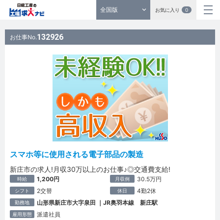
全国版
お気に入り
0
132926
お仕事No.
スマホ等に使用される電子部品の製造
新庄市の求人!月収30万以上のお仕事♪◎交通費支給!
1,200円
30.5万円
時給
月収例
2交替
4勤2休
シフト
休日
山形県新庄市大字泉田 ｜JR奥羽本線 新庄駅
勤務地
派遣社員
雇用形態