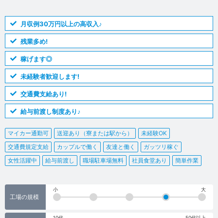
月収例30万円以上の高収入♪
残業多め!
稼げます◎
未経験者歓迎します!
交通費支給あり!
給与前渡し制度あり♪
マイカー通勤可
送迎あり（寮または駅から）
未経験OK
交通費規定支給
カップルで働く
友達と働く
ガッツリ稼ぐ
女性活躍中
給与前渡し
職場駐車場無料
社員食堂あり
簡単作業
小
大
工場の規模
10代
50代以上