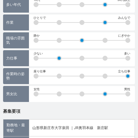
多い年代
ひとりで
みんなで
作業
静か
にぎやか
職場の雰囲
気
少ない
多い
力仕事
座り仕事
立ち仕事
作業時の姿
勢
女性
男性
男女比
募集要項
勤務地・最
山形県新庄市大字泉田 ｜JR奥羽本線 新庄駅
寄駅