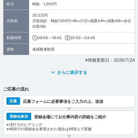
給与
時給 1,200円
30.5万円
月収例
月収内訳 時給1200円×8h×21日+残業44h+深夜46h+休日
出勤16h
勤務時間
①08:00～16:45、②20:00～04:45
資格
未経験者歓迎
※情報更新日：2026/7/24
さらに表示する
ご応募の流れ
応募
応募フォームに必要事項をご入力の上、送信
登録会参加
登録会場にてお仕事内容の詳細をご紹介
※1対1でのヒアリング
※WEBでの登録会を希望された場合はWEB上で実施