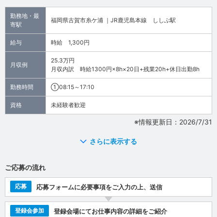
勤務地・最
福岡県古賀市糸ケ浦 ｜JR鹿児島本線 ししぶ駅
寄駅
給与
時給 1,300円
25.3万円
月収例
月収内訳 時給1300円×8h×20日+残業20h+休日出勤8h
勤務時間
①08:15～17:10
資格
未経験者歓迎
※情報更新日：2026/7/31
さらに表示する
ご応募の流れ
応募
応募フォームに必要事項をご入力の上、送信
登録会参加
登録会場にてお仕事内容の詳細をご紹介