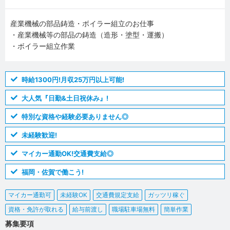
産業機械の部品鋳造・ボイラー組立のお仕事
・産業機械等の部品の鋳造（造形・塗型・運搬）
・ボイラー組立作業
時給1300円!月収25万円以上可能!
大人気『日勤&土日祝休み』!
特別な資格や経験必要ありません◎
未経験歓迎!
マイカー通勤OK!交通費支給◎
福岡・佐賀で働こう!
マイカー通勤可
未経験OK
交通費規定支給
ガッツリ稼ぐ
資格・免許が取れる
給与前渡し
職場駐車場無料
簡単作業
募集要項