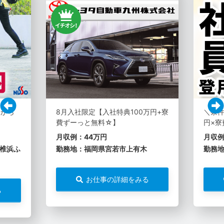
験から
8月入社限定【入社特典100万円+寮
＼条件
費ずーっと無料☆】
円×寮
月収例：44万円
月収例
椎浜ふ
勤務地：福岡県宮若市上有木
勤務
お仕事の詳細をみる
る