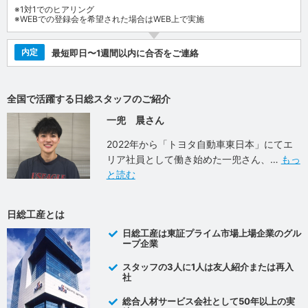
※1対1でのヒアリング
※WEBでの登録会を希望された場合はWEB上で実施
内定
最短即日〜1週間以内に合否をご連絡
全国で活躍する日総スタッフのご紹介
一兜 晨さん
2022年から「トヨタ自動車東日本」にてエ
リア社員として働き始めた一兜さん、
もっ
と読む
日総工産とは
日総工産は東証プライム市場上場企業のグル
ープ企業
スタッフの3人に1人は友人紹介または再入
社
総合人材サービス会社として50年以上の実