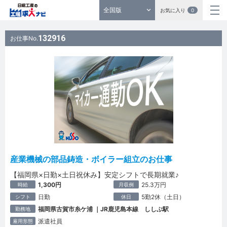
全国版
お気に入り
0
132916
お仕事No.
産業機械の部品鋳造・ボイラー組立のお仕事
【福岡県×日勤×土日祝休み】安定シフトで長期就業♪
1,300円
25.3万円
時給
月収例
日勤
5勤2休（土日）
シフト
休日
福岡県古賀市糸ケ浦 ｜JR鹿児島本線 ししぶ駅
勤務地
派遣社員
雇用形態