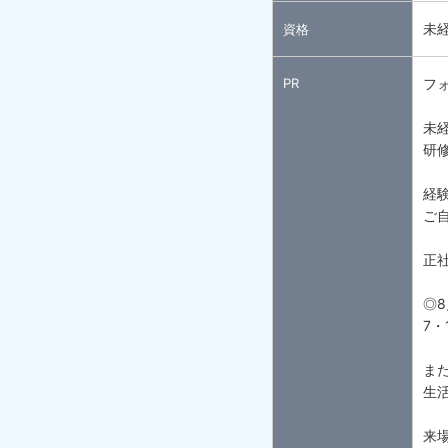
未
資格
PR
フ
未
研
経
ご
正
◎8
7・
ま
生活
来