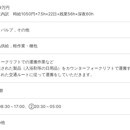
.9万円
内訳 時給1050円×7.5h×22日+残業56h+深夜60h
・パルプ，その他
品供給，軽作業・梱包
ォークリフトでの運搬作業など
装された製品（入浴剤等の日用品）をカウンターフォークリフトで運搬
られた交通ルートに従って運搬をしていただきます。
替
8:30～17:00、②20:30～05:00
の他