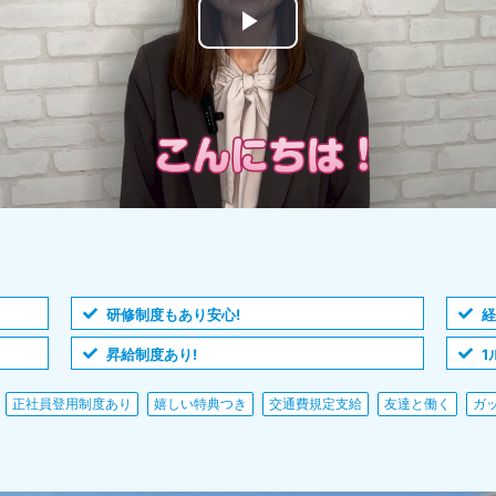
研修制度もあり安心!
昇給制度あり!
1
正社員登用制度あり
嬉しい特典つき
交通費規定支給
友達と働く
ガ