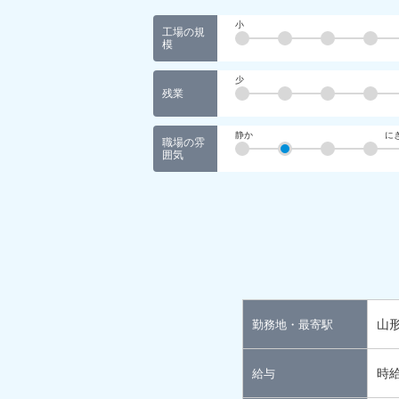
小
工場の規
模
少
残業
静か
に
職場の雰
囲気
山
勤務地・最寄駅
時給
給与