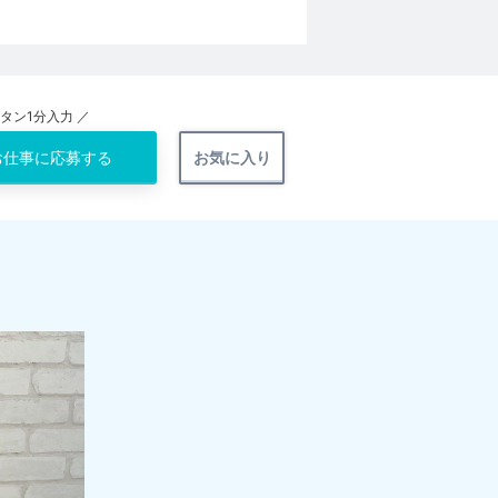
ンタン1分入力 ／
お仕事に
応募する
お気に入り