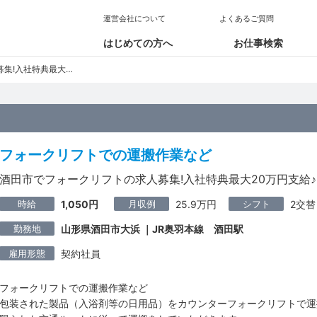
運営会社について
よくあるご質問
はじめての方へ
お仕事検索
特典最大20万円支給♪
フォークリフトでの運搬作業など
酒田市でフォークリフトの求人募集!入社特典最大20万円支給♪
時給
月収例
シフト
1,050円
25.9万円
2交替
勤務地
山形県酒田市大浜 ｜JR奥羽本線 酒田駅
雇用形態
契約社員
フォークリフトでの運搬作業など
包装された製品（入浴剤等の日用品）をカウンターフォークリフトで運