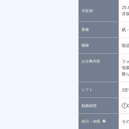
25
月収例
月収
業種
紙
職種
部
お仕事内容
フ
包
限
シフト
2交
①0
勤務時間
休日・休暇
そ