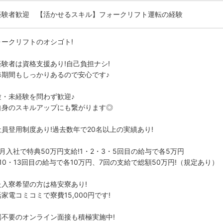
経験者歓迎 【活かせるスキル】フォークリフト運転の経験
ォークリフトのオシゴト!
経験者は資格支援あり!自己負担ナシ!
修期間もしっかりあるので安心です♪
験・未経験を問わず歓迎♪
自身のスキルアップにも繋がります◎
社員登用制度あり!過去数年で20名以上の実績あり!
月入社で特典50万円支給!1・2・3・5回目の給与で各5万円
10・13回目の給与で各10万円、7回の支給で総額50万円!（規定あり）
た入寮希望の方は格安寮あり!
家電コミコミで寮費15,000円です!
場不要のオンライン面接も積極実施中!