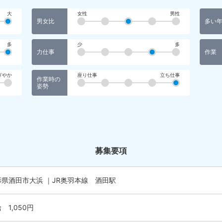
大
女性
男性
男女比
多い
多
少
多
力仕事
作業
ぎやか
座り仕事
立ち仕事
作業時の
姿勢
募集要項
形県酒田市大浜 ｜JR奥羽本線 酒田駅
 1,050円