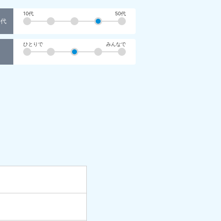
10代
50代
年代
ひとりで
みんなで