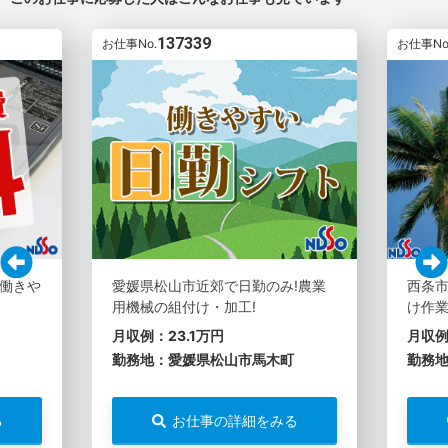
137339
お仕事No.
お仕事No
働きや
愛媛県松山市近郊で日勤のみ!農業
西条市
用機械の組付け・加工!
け作業
月収例：23.1万円
月収例
勤務地：愛媛県松山市馬木町
勤務
る
お仕事の詳細をみる