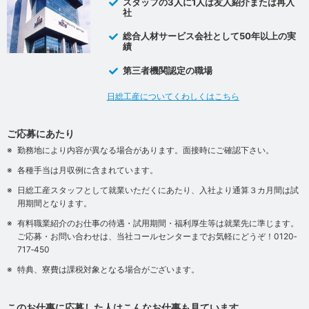
スタッフの3人に1人は友人紹介または再入
社
総合人材サービス会社として50年以上の実
績
第三者機関認定の職場
日総工産についてくわしくはこちら
ご応募にあたり
勤務地により内容が異なる場合があります。面接時にご確認下さい。
各種手当は月収例に含まれています。
日総工産スタッフとして就業いただくにあたり、入社より通算３カ月間は試
用期間となります。
有料職業紹介のお仕事の待遇・試用期間・福利厚生等は就業先に準じます。
ご応募・お問い合わせは、当社コールセンターまでお気軽にどうぞ！0120‐
717‐450
特典、寮費は課税対象となる場合がございます。
このお仕事に応募した人はこんなお仕事も見ています