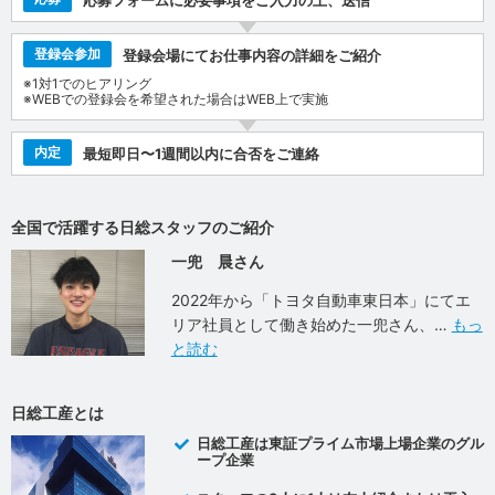
登録会参加
登録会場にてお仕事内容の詳細をご紹介
※1対1でのヒアリング
※WEBでの登録会を希望された場合はWEB上で実施
内定
最短即日〜1週間以内に合否をご連絡
全国で活躍する日総スタッフのご紹介
一兜 晨さん
2022年から「トヨタ自動車東日本」にてエ
リア社員として働き始めた一兜さん、
もっ
と読む
日総工産とは
日総工産は東証プライム市場上場企業のグル
ープ企業