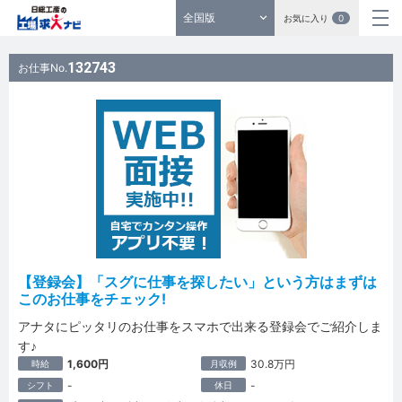
全国版
お気に入り
0
132743
お仕事No.
【登録会】「スグに仕事を探したい」という方はまずは
このお仕事をチェック!
アナタにピッタリのお仕事をスマホで出来る登録会でご紹介しま
す♪
1,600円
30.8万円
時給
月収例
-
-
シフト
休日