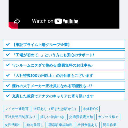
【東証プライム上場グループ企業】
「工場が初めて…」という方にも安心のサポート!
ワンルームにタダで住める!寮費無料のお仕事も♪
「入社特典100万円以上」のお仕事もございます
憧れの大手メーカー正社員になれる可能性も…!?
充実した教育でアナタのキャリアに寄り添います
マイカー通勤可
送迎あり（寮または駅から）
未経験OK
正社員登用制度あり
嬉しい特典つき
交通費規定支給
ガッツリ稼ぐ
女性活躍中
給与前渡し
職場駐車場無料
社員食堂あり
簡単作業