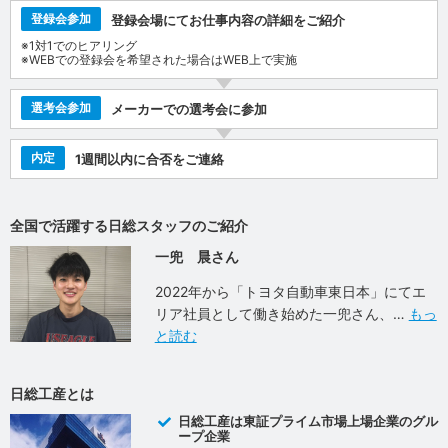
登録会参加
登録会場にてお仕事内容の詳細をご紹介
※1対1でのヒアリング
※WEBでの登録会を希望された場合はWEB上で実施
選考会参加
メーカーでの選考会に参加
内定
1週間以内に合否をご連絡
全国で活躍する日総スタッフのご紹介
一兜 晨さん
2022年から「トヨタ自動車東日本」にてエ
リア社員として働き始めた一兜さん、
もっ
と読む
日総工産とは
日総工産は東証プライム市場上場企業のグル
ープ企業