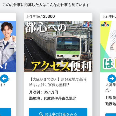
このお仕事に応募した人はこんなお仕事も見ています
125300
お仕事No.
お仕事No
スマホ
【大阪駅まで2駅!】超好立地で高時
【土
す♪
給!おまけに寮費も無料!?
大募集
業♪
月収例：35.1万円
月収例
勤務地：兵庫県伊丹市昆陽北
勤務
る
お仕事の詳細をみる