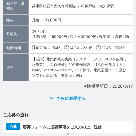
勤務地・最
兵庫県明石市大久保町西脇 ｜JR神戸線 大久保駅
寄駅
給与
月給 190,000円
24.7万円
月収例
月収内訳 190000円+諸手当30000円+残業10h+深夜42h
勤務時間
①07:00～15:45、②14:30～23:15、③22:45～07:30
【必須】電気作業の実績（テスター、メガ、PLCを使用し
た作業）、工作機械などの操作経験 【活かせるスキル】
資格
Word/Excel/PowerPoint、PLC操作、電気図面ハード及び
ソフトが読める、書き換え経験
※情報更新日：2026/3/17
さらに表示する
ご応募の流れ
応募
応募フォームに必要事項をご入力の上、送信