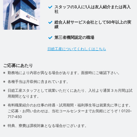
スタッフの3人に1人は友人紹介または再入
社
総合人材サービス会社として50年以上の実
績
第三者機関認定の職場
日総工産についてくわしくはこちら
ご応募にあたり
勤務地により内容が異なる場合があります。面接時にご確認下さい。
各種手当は月収例に含まれています。
日総工産スタッフとして就業いただくにあたり、入社より通算３カ月間は試
用期間となります。
有料職業紹介のお仕事の待遇・試用期間・福利厚生等は就業先に準じます。
ご応募・お問い合わせは、当社コールセンターまでお気軽にどうぞ！0120‐
717‐450
特典、寮費は課税対象となる場合がございます。