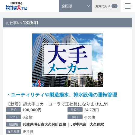
全国版
お気に入り
0
132541
お仕事No.
・ユーティリティや製造揚水、排水設備の運転管理
【新着】超大手コカ・コーラで正社員になりませんか!
190,000円
24.7万円
月給
月収例
3交替
その他
シフト
休日
兵庫県明石市大久保町西脇 ｜JR神戸線 大久保駅
勤務地
正社員
雇用形態