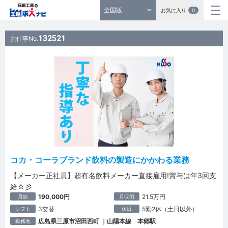
全国版
お気に入り
0
132521
お仕事No.
コカ・コーラブランド飲料の製造にかかわる業務
【メーカー正社員】超有名飲料メーカー直接雇用!賞与は年3回支
給☆彡
190,000円
21.5万円
月給
月収例
3交替
5勤2休（土日以外）
シフト
休日
広島県三原市沼田西町 ｜山陽本線 本郷駅
勤務地