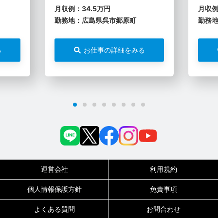
月収例：34.5万円
月収例
勤務地：広島県呉市郷原町
勤務
る
お仕事の詳細をみる
運営会社
利用規約
個人情報保護方針
免責事項
よくある質問
お問合わせ