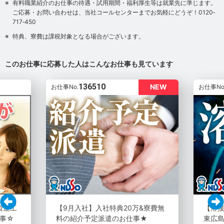
有料職業紹介のお仕事の待遇・試用期間・福利厚生等は就業先に準じます。
ご応募・お問い合わせは、当社コールセンターまでお気軽にどうぞ！0120‐
717‐450
特典、寮費は課税対象となる場合がございます。
このお仕事に応募した人はこんなお仕事も見ています
136510
NEW
お仕事No.
お仕事No
製造工
【9月入社】入社特典20万&寮費無
【溶
事☆
料の紹介予定派遣のお仕事★
東広島