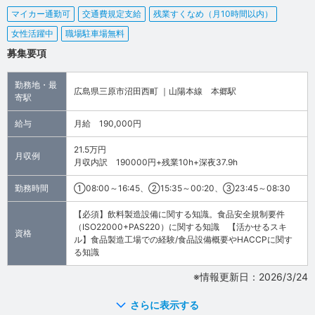
マイカー通勤可
交通費規定支給
残業すくなめ（月10時間以内）
女性活躍中
職場駐車場無料
募集要項
勤務地・最
広島県三原市沼田西町 ｜山陽本線 本郷駅
寄駅
給与
月給 190,000円
21.5万円
月収例
月収内訳 190000円+残業10h+深夜37.9h
勤務時間
①08:00～16:45、②15:35～00:20、③23:45～08:30
【必須】飲料製造設備に関する知識。食品安全規制要件
（ISO22000+PAS220）に関する知識 【活かせるスキ
資格
ル】食品製造工場での経験/食品設備概要やHACCPに関す
る知識
※情報更新日：2026/3/24
さらに表示する