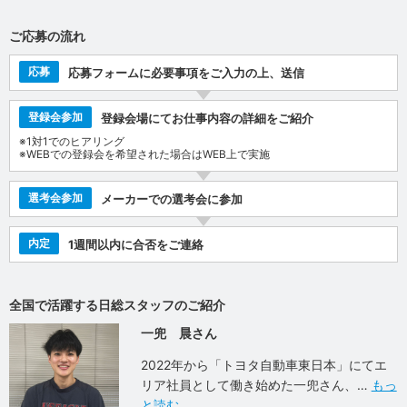
ご応募の流れ
応募
応募フォームに必要事項をご入力の上、送信
登録会参加
登録会場にてお仕事内容の詳細をご紹介
※1対1でのヒアリング
※WEBでの登録会を希望された場合はWEB上で実施
選考会参加
メーカーでの選考会に参加
内定
1週間以内に合否をご連絡
全国で活躍する日総スタッフのご紹介
一兜 晨さん
2022年から「トヨタ自動車東日本」にてエ
リア社員として働き始めた一兜さん、
もっ
と読む