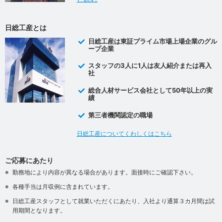
日総工産とは
日総工産は東証プライム市場上場企業のグル
ープ企業
スタッフの3人に1人は友人紹介または再入
社
総合人材サービス会社として50年以上の実
績
第三者機関認定の職場
日総工産についてくわしくはこちら
ご応募にあたり
勤務地により内容が異なる場合があります。面接時にご確認下さい。
各種手当は月収例に含まれています。
日総工産スタッフとして就業いただくにあたり、入社より通算３カ月間は試
用期間となります。