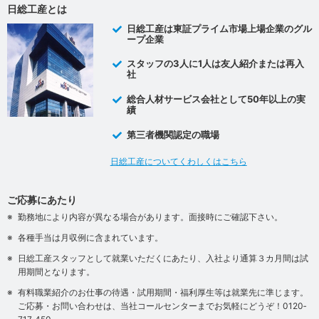
日総工産とは
日総工産は東証プライム市場上場企業のグル
ープ企業
スタッフの3人に1人は友人紹介または再入
社
総合人材サービス会社として50年以上の実
績
第三者機関認定の職場
日総工産についてくわしくはこちら
ご応募にあたり
勤務地により内容が異なる場合があります。面接時にご確認下さい。
各種手当は月収例に含まれています。
日総工産スタッフとして就業いただくにあたり、入社より通算３カ月間は試
用期間となります。
有料職業紹介のお仕事の待遇・試用期間・福利厚生等は就業先に準じます。
ご応募・お問い合わせは、当社コールセンターまでお気軽にどうぞ！0120‐