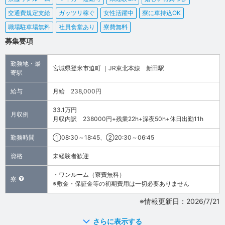
交通費規定支給
ガッツリ稼ぐ
女性活躍中
寮に車持込OK
職場駐車場無料
社員食堂あり
寮費無料
募集要項
勤務地・最
宮城県登米市迫町 ｜JR東北本線 新田駅
寄駅
給与
月給 238,000円
33.1万円
月収例
月収内訳 238000円+残業22h+深夜50h+休日出勤11h
勤務時間
①08:30～18:45、②20:30～06:45
資格
未経験者歓迎
・ワンルーム（寮費無料）
寮
※敷金・保証金等の初期費用は一切必要ありません
※情報更新日：2026/7/21
さらに表示する