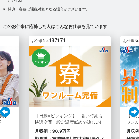
717‐450
特典、寮費は課税対象となる場合がございます。
このお仕事に応募した人はこんなお仕事も見ています
137171
お仕事No.
お仕事No
募集】
【日勤×ピッキング】 暑い時期も
【9月
円
快適空間 設定温度低めで涼しい!
ワン
月収例：30.9万円
月収例
勤務地：宮城県黒川郡大和町テクノ
勤務