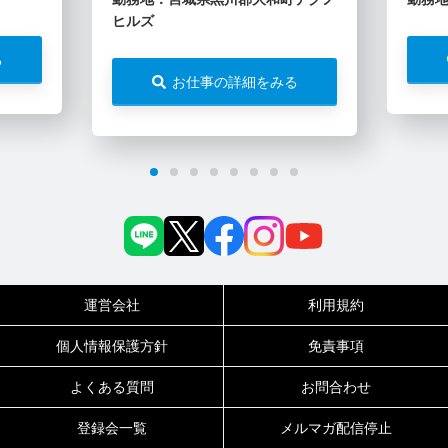
ヒルズ
る
お仕事の詳細をみる
運営会社
利用規約
個人情報保護方針
免責事項
よくある質問
お問合わせ
登録会一覧
メルマガ配信停止
0120-717-450