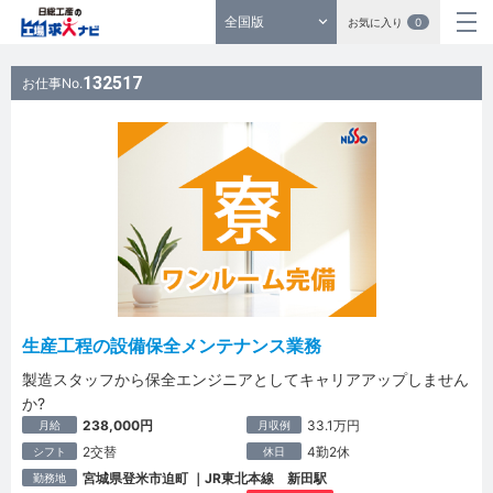
全国版
お気に入り
0
132517
お仕事No.
生産工程の設備保全メンテナンス業務
製造スタッフから保全エンジニアとしてキャリアアップしません
か?
238,000円
33.1万円
月給
月収例
2交替
4勤2休
シフト
休日
宮城県登米市迫町 ｜JR東北本線 新田駅
勤務地