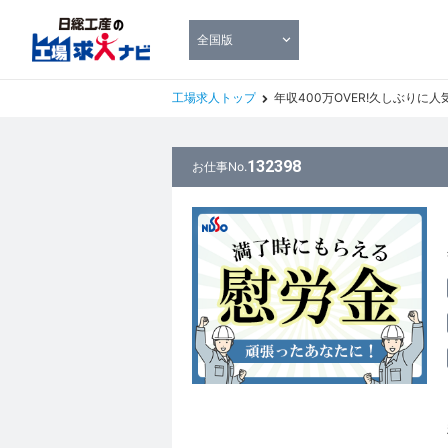
全国版
工場求人トップ
年収400万OVER!久しぶりに人気のK
132398
お仕事No.