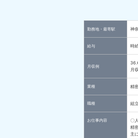
神奈
勤務地・最寄駅
時給
給与
36
月収例
月収
業種
精
職種
組
お仕事内容
〇
精
主