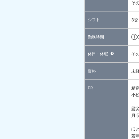
そ
シフト
3交
①0
勤務時間
休日・休暇
そ
未
資格
PR
精
小
慰労
月
ほ
若