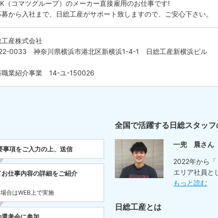
ELK（コマツグループ）のメーカー直接雇用のお仕事です!
応募から入社まで、日総工産がサポート致しますので、ご安心下さい。
総工産株式会社
22-0033 神奈川県横浜市港北区新横浜1-4-1 日総工産新横浜ビル
職業紹介事業 14-ユ-150026
全国で活躍する日総スタッフ
一兜 晨さん
要事項をご入力の上、送信
2022年から
エリア社員と
てお仕事内容の詳細をご紹介
もっと読む
た場合はWEB上で実施
日総工産とは
の選考会に参加