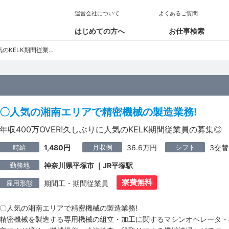
運営会社について
よくあるご質問
はじめての方へ
お仕事検索
ELK期間従業員の募集◎
〇人気の湘南エリアで精密機械の製造業務!
年収400万OVER!久しぶりに人気のKELK期間従業員の募集◎
時給
月収例
シフト
1,480円
36.6万円
3交替
勤務地
神奈川県平塚市 ｜JR平塚駅
寮費無料
雇用形態
期間工・期間従業員
〇人気の湘南エリアで精密機械の製造業務!
精密機械を製造する専用機械の組立・加工に関するマシンオペレータ・