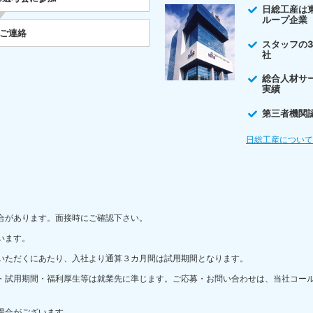
日総工産は
ループ企業
をご連絡
スタッフの
社
総合人材サ
実績
第三者機関
日総工産につい
合があります。面接時にご確認下さい。
います。
いただくにあたり、入社より通算３カ月間は試用期間となります。
・試用期間・福利厚生等は就業先に準じます。ご応募・お問い合わせは、当社コー
場合がございます。