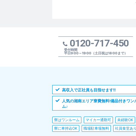
0120-717-450
受付時間
平日9:00～19:00（土日祝は18:00まで）
高収入で正社員も目指せます!!
人気の湘南エリア寮費無料!備品付きワン
ム♪
寮はワンルーム
マイカー通勤可
未経験OK
寮に車持込OK
職場駐車場無料
社員食堂あ