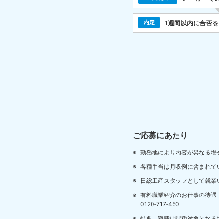
内定
1週間以内に合否
ご応募にあたり
勤務地により内容が異なる場
各種手当は月収例に含まれて
日総工産スタッフとして就業
有料職業紹介のお仕事の待遇
0120‐717‐450
特典、寮費は課税対象となる