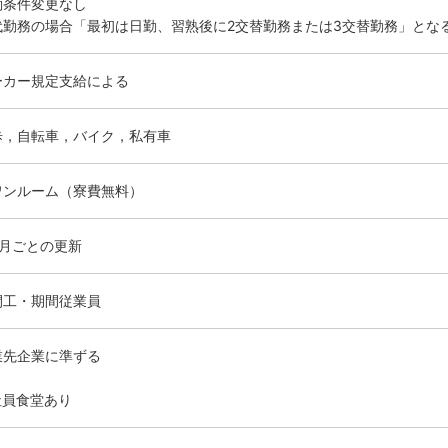
働条件変更なし
代勤務の場合「最初は日勤、習熟後に2交替勤務または3交替勤務」とな
ーカー規定支給による
歩，自転車，バイク，私有車
ワンルーム（寮費無料）
ヶ月ごとの更新
間工・期間従業員
業先企業に準ずる
社員食堂あり