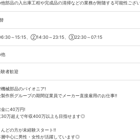
の他部品の入出庫工程や完成品の清掃などの業務が附随する可能性ござ
替
6:30～15:15、②14:30～23:15、③22:30～07:15
の他
経験者歓迎
密機械部品のパイオニア!
松製作所グループの期間従業員でメーカー直接雇用のお仕事!!
金に40万円!
収30万超えで年収400万以上も目指せます◎
とんどの方が未経験スタート!!
年層中心に男性・女性が活躍しています◎