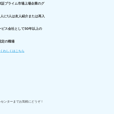
東証プライム市場上場企業のグ
3人に1人は友人紹介または再入
ービス会社として50年以上の
認定の職場
てくわしくはこちら
ルセンターまでお気軽にどうぞ！