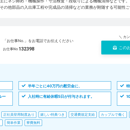
主にネジ締め・機械操作・寸法検査・段取りによる機械清掃などです。
その他部品の入出庫工程や完成品の清掃などの業務が附随する可能性ご
＼ カ
「お仕事No.」をお電話でお伝えください
この
132398
お仕事No.
半年ごとに40万円の慰労金に、
特
ルー
入社時に有給休暇5日が付与されます。
1
正社員登用制度あり
嬉しい特典つき
交通費規定支給
カップルで働く
り
簡単作業
寮費無料