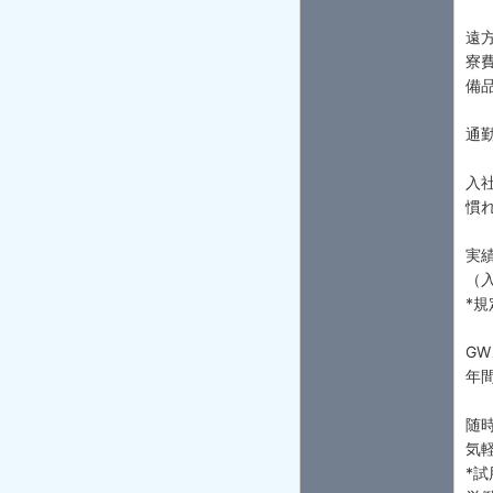
遠
寮
備
通
入
慣
実
（
*
G
年間
随
気
*