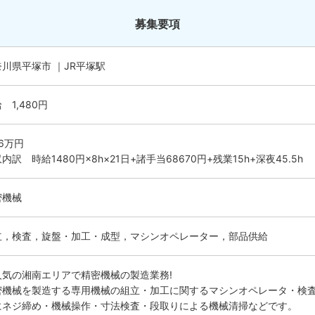
募集要項
川県平塚市 ｜JR平塚駅
 1,480円
.6万円
内訳 時給1480円×8h×21日+諸手当68670円+残業15h+深夜45.5h
密機械
立，検査，旋盤・加工・成型，マシンオペレーター，部品供給
人気の湘南エリアで精密機械の製造業務!
密機械を製造する専用機械の組立・加工に関するマシンオペレータ・検
にネジ締め・機械操作・寸法検査・段取りによる機械清掃などです。