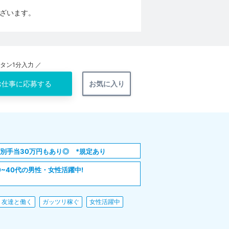
ざいます。
ンタン1分入力 ／
お仕事に
応募する
お気に入り
別手当30万円もあり◎ *規定あり
0~40代の男性・女性活躍中!
友達と働く
ガッツリ稼ぐ
女性活躍中