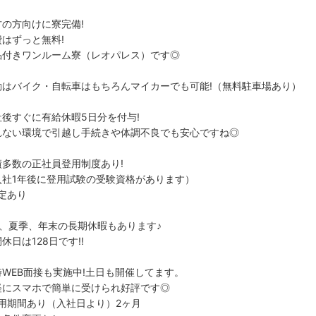
方の方向けに寮完備!
費はずっと無料!
品付きワンルーム寮（レオパレス）です◎
勤はバイク・自転車はもちろんマイカーでも可能!（無料駐車場あり）
社後すぐに有給休暇5日分を付与!
れない環境で引越し手続きや体調不良でも安心ですね◎
績多数の正社員登用制度あり!
入社1年後に登用試験の受験資格があります）
規定あり
W、夏季、年末の長期休暇もあります♪
休日は128日です!!
時WEB面接も実施中!土日も開催してます。
軽にスマホで簡単に受けられ好評です◎
試用期間あり（入社日より）2ヶ月