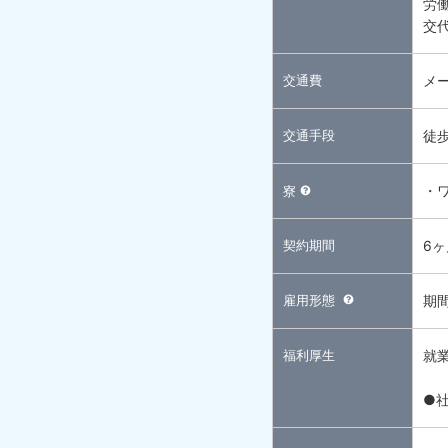
労
交
交通費
メ
交通手段
徒
・
寮
契約期間
6
雇用形態
期
福利厚生
就
●