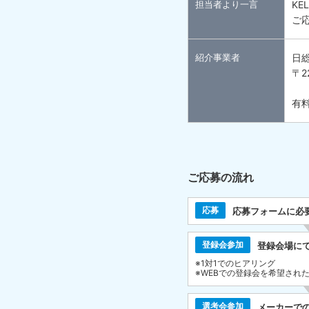
担当者より一言
K
ご
紹介事業者
日
〒2
有料
ご応募の流れ
応募
応募フォームに必
登録会参加
登録会場に
※1対1でのヒアリング
※WEBでの登録会を希望され
選考会参加
メーカーで