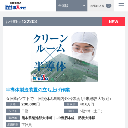
全国版
お気に入り
0
132203
NEW
お仕事No.
半導体製造装置の立ち上げ作業
☆日勤シフトで土日祝休み!!国内外出張あり!未経験大歓迎♪
230,000円
40.6万円
月給
月収例
日勤
5勤2休（土日）
シフト
休日
熊本県菊池郡大津町 ｜JR豊肥本線 肥後大津駅
勤務地
正社員
雇用形態