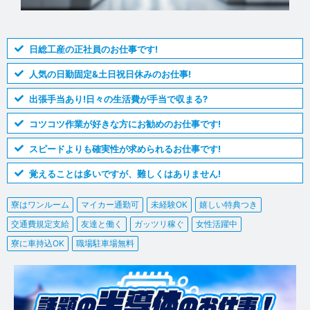
日総工産の正社員のお仕事です!
人気の日勤固定&土日祝日休みのお仕事!
出張手当あり!日々の生活費が手当で収まる?
コツコツ作業が好きな方にお勧めのお仕事です!
スピードよりも確実性が求められるお仕事です!
覚えることは多いですが、難しくはありません!
寮はワンルーム
マイカー通勤可
未経験OK
嬉しい特典つき
交通費規定支給
友達と働く
ガッツリ稼ぐ
女性活躍中
寮に車持込OK
職場駐車場無料