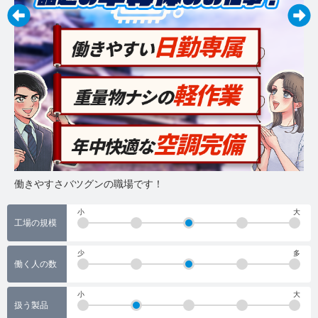
工
キ
働きやすさバツグンの職場です！
小
大
工場の規模
少
多
働く人の数
小
大
扱う製品