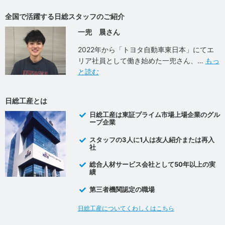
全国で活躍する日総スタッフのご紹介
一兜 晨さん
2022年から「トヨタ自動車東日本」にてエ
リア社員として働き始めた一兜さん、
もっ
と読む
日総工産とは
日総工産は東証プライム市場上場企業のグル
ープ企業
スタッフの3人に1人は友人紹介または再入
社
総合人材サービス会社として50年以上の実
績
第三者機関認定の職場
日総工産についてくわしくはこちら