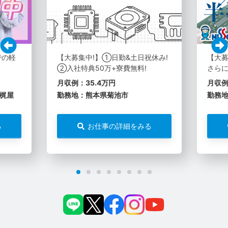
での軽
【大募集中!】①日勤&土日祝休み!
【大
②入社特典50万+寮費無料!
さらに
月収例：35.4万円
月収例
梶屋
勤務地：熊本県菊池市
勤務
る
お仕事の詳細をみる