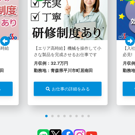
高時給
【エリア高時給】機械を操作して小
【入社
さな製品を完成させるお仕事です
必見!
月収例：32.7万円
月収例
田
勤務地：青森県平川市町居南田
勤務
る
お仕事の詳細をみる