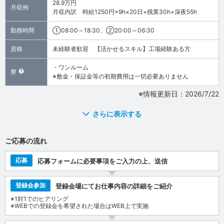
28.9万円
月収例
月収内訳 時給1250円×9h×20日+残業30h+深夜55h
勤務時間
①08:00～18:30、②20:00～06:30
資格
未経験者歓迎 【活かせるスキル】工場経験ある方
・ワンルーム
寮
※敷金・保証金等の初期費用は一切必要ありません
※情報更新日：2026/7/22
さらに表示する
ご応募の流れ
応募
応募フォームに必要事項をご入力の上、送信
登録会参加
登録会場にてお仕事内容の詳細をご紹介
※1対1でのヒアリング
※WEBでの登録会を希望された場合はWEB上で実施