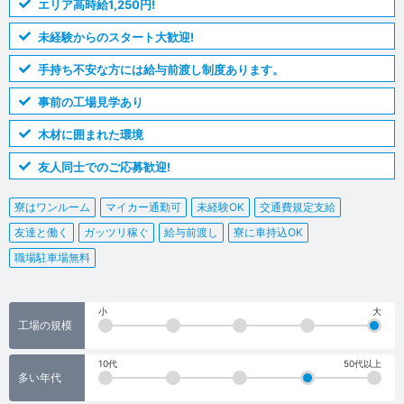
エリア高時給1,250円!
未経験からのスタート大歓迎!
手持ち不安な方には給与前渡し制度あります。
事前の工場見学あり
木材に囲まれた環境
友人同士でのご応募歓迎!
寮はワンルーム
マイカー通勤可
未経験OK
交通費規定支給
友達と働く
ガッツリ稼ぐ
給与前渡し
寮に車持込OK
職場駐車場無料
小
大
工場の規模
10代
50代以上
多い年代