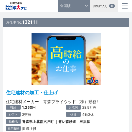
全国版
お気に入り
0
132111
お仕事No.
住宅建材の加工・仕上げ
住宅建材メーカー 青森プライウッド（株）勤務!
1,250円
28.9万円
時給
月収例
2交替
4勤2休
シフト
休日
青森県上北郡六戸町 ｜青い森鉄道 三沢駅
勤務地
派遣社員
雇用形態