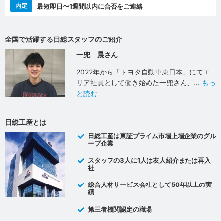
内定
最短即日〜1週間以内に合否をご連絡
全国で活躍する日総スタッフのご紹介
一兜 晨さん
2022年から「トヨタ自動車東日本」にてエ
リア社員として働き始めた一兜さん、
もっ
と読む
日総工産とは
日総工産は東証プライム市場上場企業のグル
ープ企業
スタッフの3人に1人は友人紹介または再入
社
総合人材サービス会社として50年以上の実
績
第三者機関認定の職場