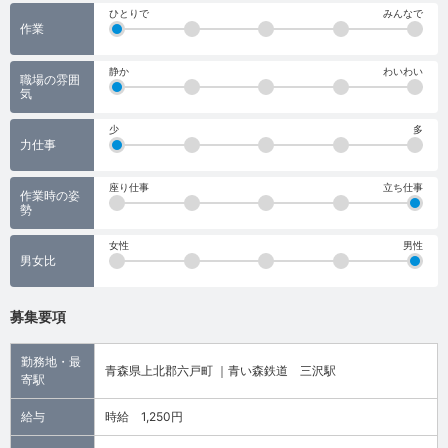
ひとりで
みんなで
作業
静か
わいわい
職場の雰囲
気
少
多
力仕事
座り仕事
立ち仕事
作業時の姿
勢
女性
男性
男女比
募集要項
勤務地・最
青森県上北郡六戸町 ｜青い森鉄道 三沢駅
寄駅
給与
時給 1,250円