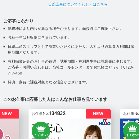
日総工産についてくわしくはこちら
ご応募にあたり
勤務地により内容が異なる場合があります。面接時にご確認下さい。
各種手当は月収例に含まれています。
日総工産スタッフとして就業いただくにあたり、入社より通算３カ月間は試
用期間となります。
有料職業紹介のお仕事の待遇・試用期間・福利厚生等は就業先に準じます。
ご応募・お問い合わせは、当社コールセンターまでお気軽にどうぞ！0120‐
717‐450
特典、寮費は課税対象となる場合がございます。
このお仕事に応募した人はこんなお仕事も見ています
134832
NEW
NEW
お仕事No.
お仕事No