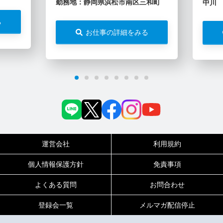
勤務地：静岡県浜松市南区三和町
中川
る
お仕事の詳細をみる
運営会社
利用規約
個人情報保護方針
免責事項
よくある質問
お問合わせ
登録会一覧
メルマガ配信停止
0120-717-450