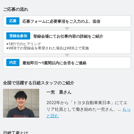
ご応募の流れ
応募
応募フォームに必要事項をご入力の上、送信
登録会参加
登録会場にてお仕事内容の詳細をご紹介
※1対1でのヒアリング
※WEBでの登録会を希望された場合はWEB上で実施
内定
最短即日〜1週間以内に合否をご連絡
全国で活躍する日総スタッフのご紹介
一兜 晨さん
2022年から「トヨタ自動車東日本」にてエ
リア社員として働き始めた一兜さん、
もっ
と読む
日総工産とは