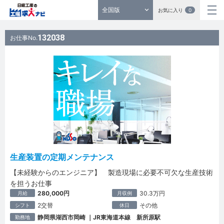
全国版
お気に入り
0
132038
お仕事No.
生産装置の定期メンテナンス
【未経験からのエンジニア】 製造現場に必要不可欠な生産技術
を担うお仕事
280,000円
30.3万円
月給
月収例
2交替
その他
シフト
休日
静岡県湖西市岡崎 ｜JR東海道本線 新所原駅
勤務地