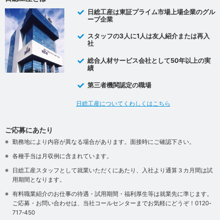
日総工産は東証プライム市場上場企業のグル
ープ企業
スタッフの3人に1人は友人紹介または再入
社
総合人材サービス会社として50年以上の実
績
第三者機関認定の職場
日総工産についてくわしくはこちら
ご応募にあたり
勤務地により内容が異なる場合があります。面接時にご確認下さい。
各種手当は月収例に含まれています。
日総工産スタッフとして就業いただくにあたり、入社より通算３カ月間は試
用期間となります。
有料職業紹介のお仕事の待遇・試用期間・福利厚生等は就業先に準じます。
ご応募・お問い合わせは、当社コールセンターまでお気軽にどうぞ！0120‐
717‐450