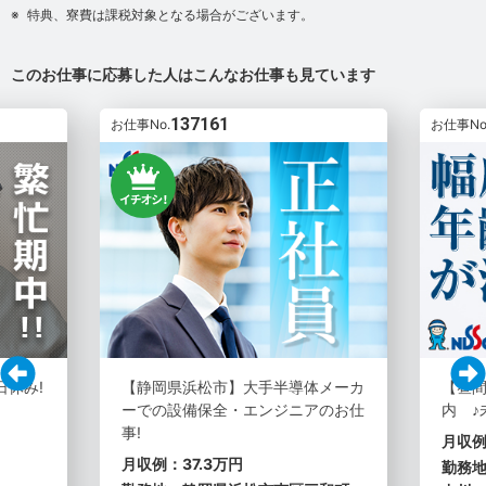
特典、寮費は課税対象となる場合がございます。
このお仕事に応募した人はこんなお仕事も見ています
137161
お仕事No.
お仕事No
日休み!
【静岡県浜松市】大手半導体メーカ
【昼
ーでの設備保全・エンジニアのお仕
内 ♪
事!
月収例
月収例：37.3万円
勤務