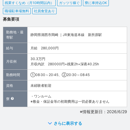
残業すくなめ（月10時間以内）
ガッツリ稼ぐ
寮に車持込OK
職場駐車場無料
社員食堂あり
募集要項
勤務地・最
静岡県湖西市岡崎 ｜JR東海道本線 新所原駅
寄駅
給与
月給 280,000円
30.3万円
月収例
月収内訳 280000円+残業2h+深夜40.25h
勤務時間
①08:30～20:45、②20:30～08:45
資格
未経験者歓迎
・ワンルーム
寮
※敷金・保証金等の初期費用は一切必要ありません
※情報更新日：2026/6/29
さらに表示する