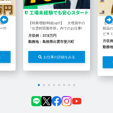
時給
【特典増額!時給up!!】 大増員中の
【入社
!!!
『出雲村田製作所』内でのお仕事!
部品の
ど☆
月収例：37.9万円
月収例
勤務地：島根県出雲市斐川町
勤務
る
お仕事の詳細をみる