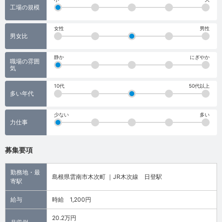
工場の規模
女性
男性
男女比
静か
にぎやか
職場の雰囲
気
10代
50代以上
多い年代
少ない
多い
力仕事
募集要項
勤務地・最
島根県雲南市木次町 ｜JR木次線 日登駅
寄駅
給与
時給 1,200円
20.2万円