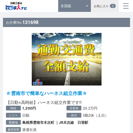
全国版
お気に入り
0
131698
お仕事No.
☆雲南市で簡単なハーネス組立作業☆
【日勤×高時給】ハーネス組立作業です!!
1,200円
20.2万円
時給
月収例
日勤
5勤2休（土日）
シフト
休日
島根県雲南市木次町 ｜JR木次線 日登駅
勤務地
派遣社員
雇用形態