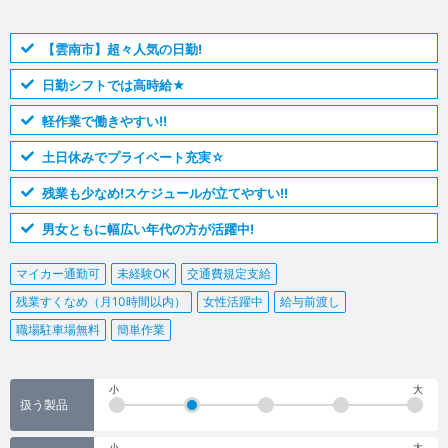
【雲南市】超々人気の日勤!
日勤シフトでは高時給★
軽作業で働きやすい!!
土日休みでプライベート充実☆
残業も少なめ!スケジュールが立てやすい!!
男女ともに幅広い年代の方が活躍中!
マイカー通勤可
未経験OK
交通費規定支給
残業すくなめ（月10時間以内）
女性活躍中
給与前渡し
職場駐車場無料
簡単作業
小
大
扱う製品
小
大