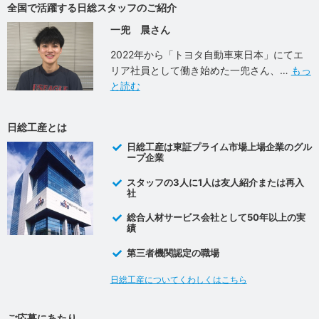
全国で活躍する日総スタッフのご紹介
一兜 晨さん
2022年から「トヨタ自動車東日本」にてエ
リア社員として働き始めた一兜さん、
もっ
と読む
日総工産とは
日総工産は東証プライム市場上場企業のグル
ープ企業
スタッフの3人に1人は友人紹介または再入
社
総合人材サービス会社として50年以上の実
績
第三者機関認定の職場
日総工産についてくわしくはこちら
ご応募にあたり