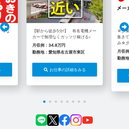
。今な
【駅から徒歩5分!】 有名電機メー
☆彡
カーで無理なくガッツリ稼げる♪
集き
み☆
月収例：34.8万円
月収例
勤務地：愛知県名古屋市東区
勤務
る
お仕事の詳細をみる