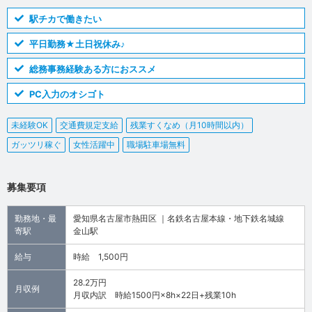
駅チカで働きたい
平日勤務★土日祝休み♪
総務事務経験ある方におススメ
PC入力のオシゴト
未経験OK
交通費規定支給
残業すくなめ（月10時間以内）
ガッツリ稼ぐ
女性活躍中
職場駐車場無料
募集要項
勤務地・最
愛知県名古屋市熱田区 ｜名鉄名古屋本線・地下鉄名城線
寄駅
金山駅
給与
時給 1,500円
28.2万円
月収例
月収内訳 時給1500円×8h×22日+残業10h