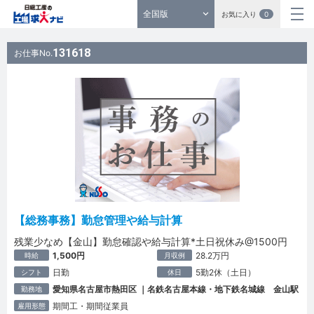
全国版
お気に入り
0
131618
お仕事No.
【総務事務】勤怠管理や給与計算
残業少なめ【金山】勤怠確認や給与計算*土日祝休み@1500円
1,500円
28.2万円
時給
月収例
日勤
5勤2休（土日）
シフト
休日
愛知県名古屋市熱田区 ｜名鉄名古屋本線・地下鉄名城線 金山駅
勤務地
期間工・期間従業員
雇用形態