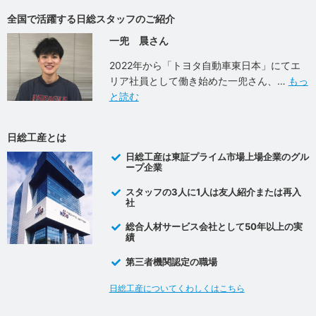
全国で活躍する日総スタッフのご紹介
一兜 晨さん
2022年から「トヨタ自動車東日本」にてエ
リア社員として働き始めた一兜さん、
もっ
と読む
日総工産とは
日総工産は東証プライム市場上場企業のグル
ープ企業
スタッフの3人に1人は友人紹介または再入
社
総合人材サービス会社として50年以上の実
績
第三者機関認定の職場
日総工産についてくわしくはこちら