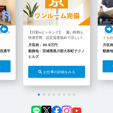
からス
【日勤×ピッキング】 暑い時期も
《月
快適空間 設定温度低めで涼しい!
トも仕
月収例：30.9万円
月収例
流通平
勤務地：宮城県黒川郡大和町テクノ
勤務
ヒルズ
る
お仕事の詳細をみる