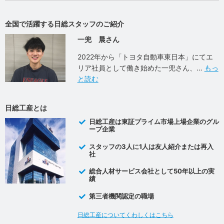
全国で活躍する日総スタッフのご紹介
一兜 晨さん
2022年から「トヨタ自動車東日本」にてエ
リア社員として働き始めた一兜さん、
もっ
と読む
日総工産とは
日総工産は東証プライム市場上場企業のグル
ープ企業
スタッフの3人に1人は友人紹介または再入
社
総合人材サービス会社として50年以上の実
績
第三者機関認定の職場
日総工産についてくわしくはこちら