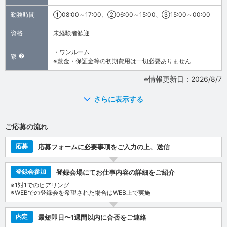
勤務時間
①08:00～17:00、②06:00～15:00、③15:00～00:00
資格
未経験者歓迎
・ワンルーム
寮
※敷金・保証金等の初期費用は一切必要ありません
※情報更新日：2026/8/7
さらに表示する
ご応募の流れ
応募
応募フォームに必要事項をご入力の上、送信
登録会参加
登録会場にてお仕事内容の詳細をご紹介
※1対1でのヒアリング
※WEBでの登録会を希望された場合はWEB上で実施
内定
最短即日〜1週間以内に合否をご連絡