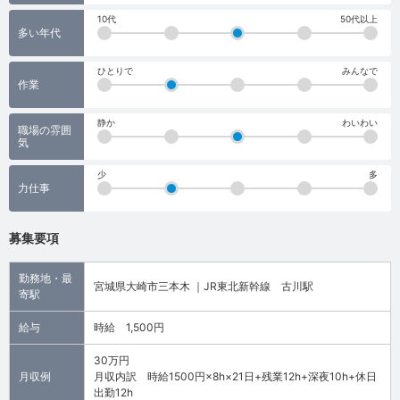
10代
50代以上
多い年代
ひとりで
みんなで
作業
静か
わいわい
職場の雰囲
気
少
多
力仕事
募集要項
勤務地・最
宮城県大崎市三本木 ｜JR東北新幹線 古川駅
寄駅
給与
時給 1,500円
30万円
月収例
月収内訳 時給1500円×8h×21日+残業12h+深夜10h+休日
出勤12h