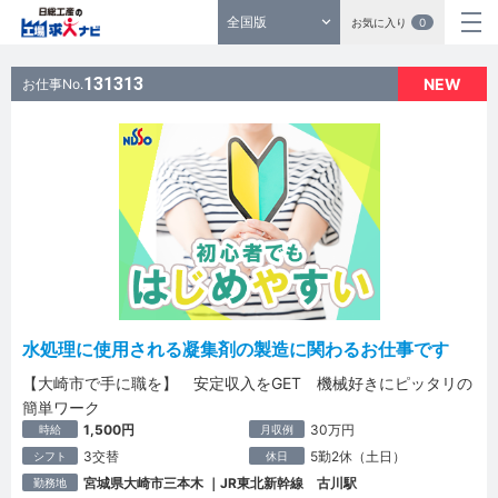
全国版
お気に入り
0
131313
NEW
お仕事No.
水処理に使用される凝集剤の製造に関わるお仕事です
【大崎市で手に職を】 安定収入をGET 機械好きにピッタリの
簡単ワーク
1,500円
30万円
時給
月収例
3交替
5勤2休（土日）
シフト
休日
宮城県大崎市三本木 ｜JR東北新幹線 古川駅
勤務地