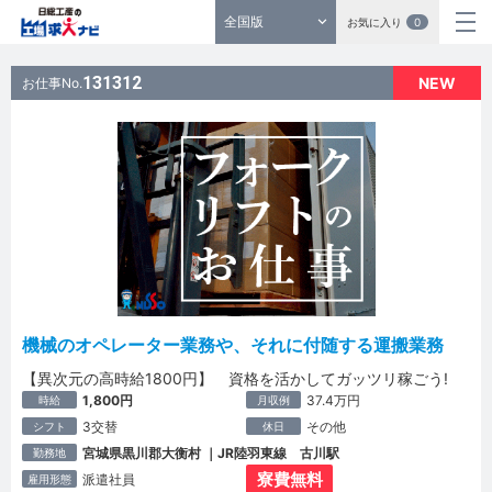
全国版
お気に入り
0
131312
NEW
お仕事No.
機械のオペレーター業務や、それに付随する運搬業務
【異次元の高時給1800円】 資格を活かしてガッツリ稼ごう!
1,800円
37.4万円
時給
月収例
3交替
その他
シフト
休日
宮城県黒川郡大衡村 ｜JR陸羽東線 古川駅
勤務地
寮費無料
派遣社員
雇用形態