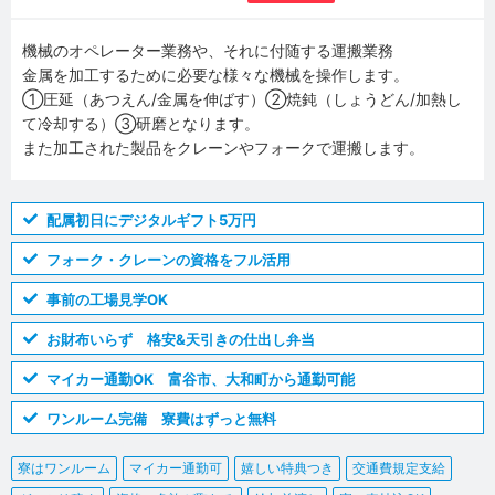
機械のオペレーター業務や、それに付随する運搬業務
金属を加工するために必要な様々な機械を操作します。
①圧延（あつえん/金属を伸ばす）②焼鈍（しょうどん/加熱し
て冷却する）③研磨となります。
また加工された製品をクレーンやフォークで運搬します。
配属初日にデジタルギフト5万円
フォーク・クレーンの資格をフル活用
事前の工場見学OK
お財布いらず 格安&天引きの仕出し弁当
マイカー通勤OK 富谷市、大和町から通勤可能
ワンルーム完備 寮費はずっと無料
寮はワンルーム
マイカー通勤可
嬉しい特典つき
交通費規定支給