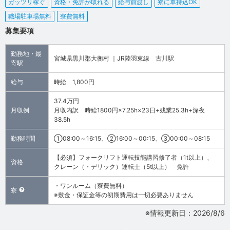
ガッツリ稼ぐ
資格・免許が取れる
給与前渡し
寮に車持込OK
職場駐車場無料
寮費無料
募集要項
勤務地・最
宮城県黒川郡大衡村 ｜JR陸羽東線 古川駅
寄駅
給与
時給 1,800円
37.4万円
月収例
月収内訳 時給1800円×7.25h×23日+残業25.3h+深夜
38.5h
勤務時間
①08:00～16:15、②16:00～00:15、③00:00～08:15
【必須】フォークリフト運転技能講習修了者（1t以上）、
資格
クレーン（・デリック）運転士（5t以上） 免許
・ワンルーム（寮費無料）
寮
※敷金・保証金等の初期費用は一切必要ありません
※情報更新日：2026/8/6