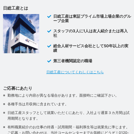
日総工産とは
日総工産は東証プライム市場上場企業のグル
ープ企業
スタッフの3人に1人は友人紹介または再入
社
総合人材サービス会社として50年以上の実
績
第三者機関認定の職場
日総工産についてくわしくはこちら
ご応募にあたり
勤務地により内容が異なる場合があります。面接時にご確認下さい。
各種手当は月収例に含まれています。
日総工産スタッフとして就業いただくにあたり、入社より通算３カ月間は試
用期間となります。
有料職業紹介のお仕事の待遇・試用期間・福利厚生等は就業先に準じます。
ご応募・お問い合わせは、当社コールセンターまでお気軽にどうぞ！0120‐