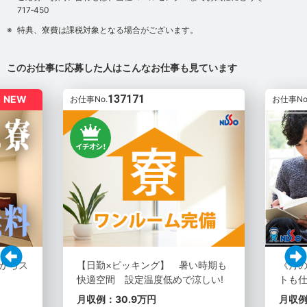
717‐450
特典、寮費は課税対象となる場合がございます。
このお仕事に応募した人はこんなお仕事も見ています
137171
NEW
お仕事No.
お仕事No
からス
【日勤×ピッキング】 暑い時期も
《月
快適空間 設定温度低めで涼しい!
トも仕
月収例：30.9万円
月収例