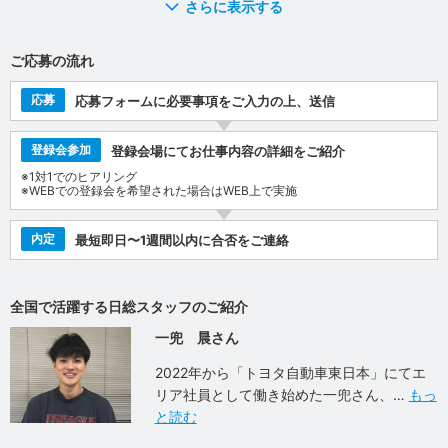
さらに表示する
ご応募の流れ
応募
応募フォームに必要事項をご入力の上、送信
登録会参加
登録会場にてお仕事内容の詳細をご紹介
※1対1でのヒアリング
※WEBでの登録会を希望された場合はWEB上で実施
内定
最短即日〜1週間以内に合否をご連絡
全国で活躍する日総スタッフのご紹介
一兜 晨さん
2022年から「トヨタ自動車東日本」にてエ
リア社員として働き始めた一兜さん、
もっ
と読む