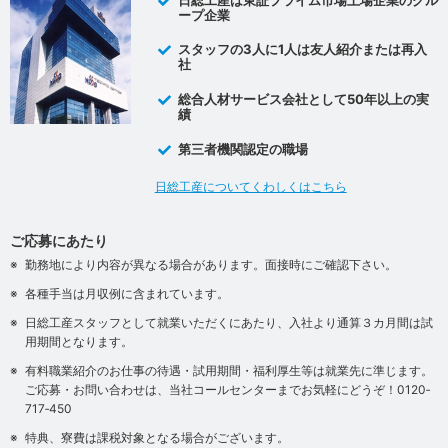
ープ企業
スタッフの3人に1人は友人紹介または再入
社
総合人材サービス会社として50年以上の実
績
第三者機関認定の職場
日総工産についてくわしくはこちら
ご応募にあたり
勤務地により内容が異なる場合があります。面接時にご確認下さい。
各種手当は月収例に含まれています。
日総工産スタッフとして就業いただくにあたり、入社より通算３カ月間は試
用期間となります。
有料職業紹介のお仕事の待遇・試用期間・福利厚生等は就業先に準じます。
ご応募・お問い合わせは、当社コールセンターまでお気軽にどうぞ！0120‐
717‐450
特典、寮費は課税対象となる場合がございます。