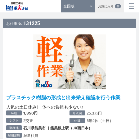
全国版
お気に入り
0
131225
お仕事No.
プラスチック樹脂の形成と出来栄え確認を行う作業
人気の土日休み! 体への負担も少ない♪
1,350円
25.3万円
時給
月収例
2交替
5勤2休（土日）
シフト
休日
石川県能美市 ｜能美根上駅（JR西日本）
勤務地
派遣社員
雇用形態