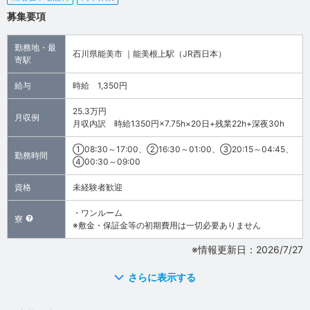
募集要項
勤務地・最
石川県能美市 ｜能美根上駅（JR西日本）
寄駅
給与
時給 1,350円
25.3万円
月収例
月収内訳 時給1350円×7.75h×20日+残業22h+深夜30h
①08:30～17:00、②16:30～01:00、③20:15～04:45、
勤務時間
④00:30～09:00
資格
未経験者歓迎
・ワンルーム
寮
※敷金・保証金等の初期費用は一切必要ありません
※情報更新日：2026/7/27
さらに表示する