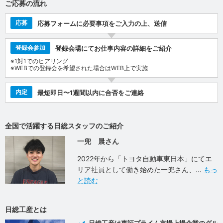
ご応募の流れ
応募
応募フォームに必要事項をご入力の上、送信
登録会参加
登録会場にてお仕事内容の詳細をご紹介
※1対1でのヒアリング
※WEBでの登録会を希望された場合はWEB上で実施
内定
最短即日〜1週間以内に合否をご連絡
全国で活躍する日総スタッフのご紹介
一兜 晨さん
2022年から「トヨタ自動車東日本」にてエ
リア社員として働き始めた一兜さん、
もっ
と読む
日総工産とは
日総工産は東証プライム市場上場企業のグル