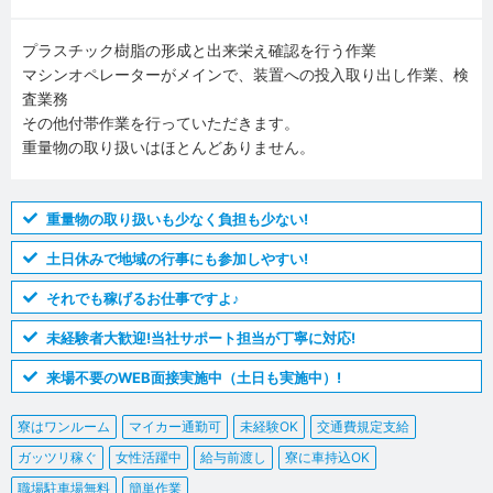
プラスチック樹脂の形成と出来栄え確認を行う作業
マシンオペレーターがメインで、装置への投入取り出し作業、検
査業務
その他付帯作業を行っていただきます。
重量物の取り扱いはほとんどありません。
重量物の取り扱いも少なく負担も少ない!
土日休みで地域の行事にも参加しやすい!
それでも稼げるお仕事ですよ♪
未経験者大歓迎!当社サポート担当が丁寧に対応!
来場不要のWEB面接実施中（土日も実施中）!
寮はワンルーム
マイカー通勤可
未経験OK
交通費規定支給
ガッツリ稼ぐ
女性活躍中
給与前渡し
寮に車持込OK
職場駐車場無料
簡単作業