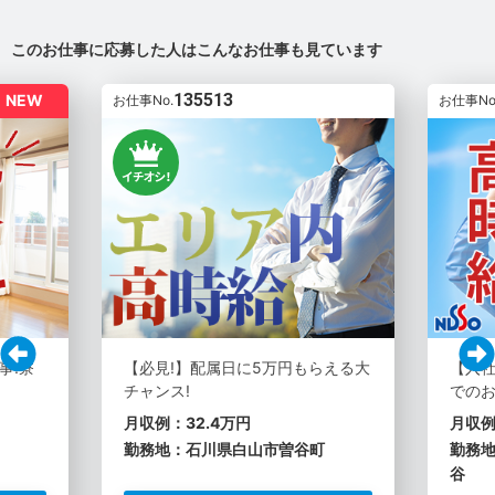
このお仕事に応募した人はこんなお仕事も見ています
135513
NEW
お仕事No.
お仕事No
事!寮
【必見!】配属日に5万円もらえる大
【入社
チャンス!
での
月収例：32.4万円
月収例
勤務地：石川県白山市曽谷町
勤務
谷