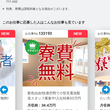
717‐450
特典、寮費は課税対象となる場合がございます。
このお仕事に応募した人はこんなお仕事も見ています
133193
NEW
NEW
お仕事No.
お仕事No
を支え
髪色自由!快適空間で小型充電池製
時給2
無料!
造スタッフ募集中!入社特典50万円
たい方
月収例：36.4万円
月収例