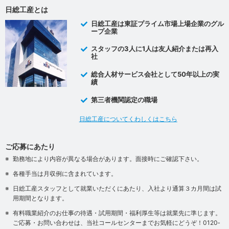
日総工産とは
日総工産は東証プライム市場上場企業のグル
ープ企業
スタッフの3人に1人は友人紹介または再入
社
総合人材サービス会社として50年以上の実
績
第三者機関認定の職場
日総工産についてくわしくはこちら
ご応募にあたり
勤務地により内容が異なる場合があります。面接時にご確認下さい。
各種手当は月収例に含まれています。
日総工産スタッフとして就業いただくにあたり、入社より通算３カ月間は試
用期間となります。
有料職業紹介のお仕事の待遇・試用期間・福利厚生等は就業先に準じます。
ご応募・お問い合わせは、当社コールセンターまでお気軽にどうぞ！0120‐