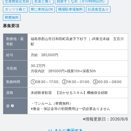
交通費規定支給
友達と働く
残業すくなめ（月10時間以内）
ガッツリ稼ぐ
寮に車持込OK
職場駐車場無料
社員食堂あり
寮費無料
募集要項
勤務地・最
福島県郡山市日和田町高倉字下杉下 ｜JR東北本線 五百川
寄駅
駅
給与
月給 261,000円
30.2万円
月収例
月収内訳 261000円+残業10h+深夜50h
勤務時間
①08:30～17:00、②16:30～01:00、③00:30～09:00
資格
未経験者歓迎 【活かせるスキル】機械保全経験
・ワンルーム（寮費無料）
寮
※敷金・保証金等の初期費用は一切必要ありません
※情報更新日：2026/8/6
さらに表示する