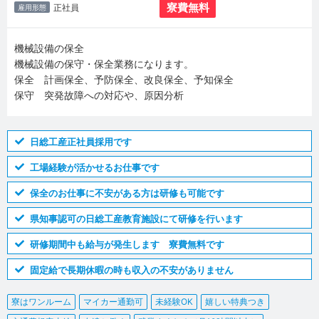
寮費無料
正社員
雇用形態
機械設備の保全
機械設備の保守・保全業務になります。
保全 計画保全、予防保全、改良保全、予知保全
保守 突発故障への対応や、原因分析
日総工産正社員採用です
工場経験が活かせるお仕事です
保全のお仕事に不安がある方は研修も可能です
県知事認可の日総工産教育施設にて研修を行います
研修期間中も給与が発生します 寮費無料です
固定給で長期休暇の時も収入の不安がありません
寮はワンルーム
マイカー通勤可
未経験OK
嬉しい特典つき