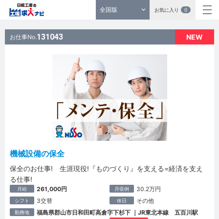
全国版
お気に入り
0
131043
NEW
お仕事No.
機械設備の保全
保全のお仕事! 生涯現役!『ものづくり』を支える=経済を支え
る仕事!
261,000円
30.2万円
月給
月収例
3交替
その他
シフト
休日
福島県郡山市日和田町高倉字下杉下 ｜JR東北本線 五百川駅
勤務地