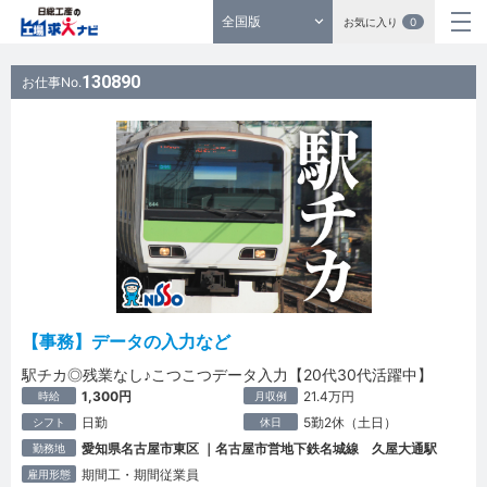
全国版
お気に入り
0
130890
お仕事No.
【事務】データの入力など
駅チカ◎残業なし♪こつこつデータ入力【20代30代活躍中】
1,300円
21.4万円
時給
月収例
日勤
5勤2休（土日）
シフト
休日
愛知県名古屋市東区 ｜名古屋市営地下鉄名城線 久屋大通駅
勤務地
期間工・期間従業員
雇用形態