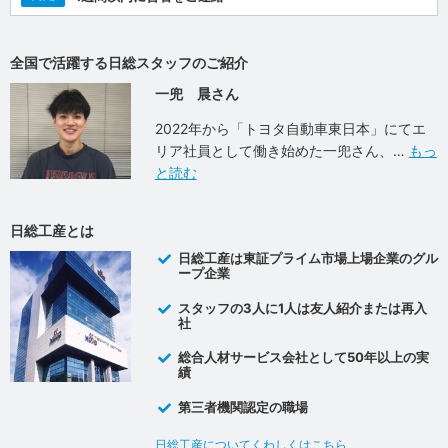
全国で活躍する日総スタッフのご紹介
一兜 晨さん
2022年から「トヨタ自動車東日本」にてエ
リア社員として働き始めた一兜さん、
もっ
と読む
日総工産とは
日総工産は東証プライム市場上場企業のグル
ープ企業
スタッフの3人に1人は友人紹介または再入
社
総合人材サービス会社として50年以上の実
績
第三者機関認定の職場
日総工産についてくわしくはこちら