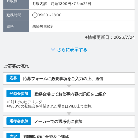
月収例
月収内訳 時給1300円×7.5h×22日
勤務時間
①09:30～18:00
資格
未経験者歓迎
※情報更新日：2026/7/24
さらに表示する
ご応募の流れ
応募
応募フォームに必要事項をご入力の上、送信
登録会参加
登録会場にてお仕事内容の詳細をご紹介
※1対1でのヒアリング
※WEBでの登録会を希望された場合はWEB上で実施
選考会参加
メーカーでの選考会に参加
内定
1週間以内に合否をご連絡