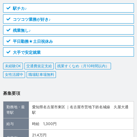
駅チカ♪
コツコツ業務が好き♪
残業無し♪
平日勤務★土日祝休み
大手で安定就業
未経験OK
交通費規定支給
残業すくなめ（月10時間以内）
女性活躍中
職場駐車場無料
募集要項
勤務地・最
愛知県名古屋市東区 ｜名古屋市営地下鉄名城線 久屋大通
寄駅
駅
給与
時給 1,300円
21.4万円