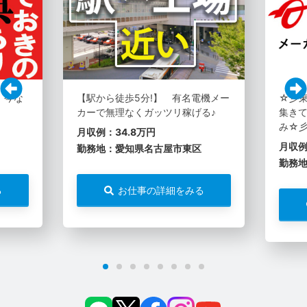
。今な
【駅から徒歩5分!】 有名電機メー
☆彡
カーで無理なくガッツリ稼げる♪
集き
み☆
月収例：34.8万円
月収例
勤務地：愛知県名古屋市東区
勤務
る
お仕事の詳細をみる