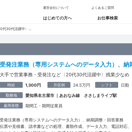
運営会社について
よくあるご質問
はじめての方へ
お仕事検索
0代活躍中〉残業少なめ
受発注業務（専用システムへのデータ入力）、納
大手で営業事務・受発注など〈20代30代活躍中〉残業少なめ
時給
月収例
シフト
1,300円
24.5万円
日勤
勤務地
愛知県名古屋市 ｜あおなみ線 ささしまライブ駅
雇用形態
期間工・期間従業員
受発注業務（専用システムへのデータ入力）、納期調整・回答業務
伝票や見積書、請求書などの処理、書類作成、データ入力、電話対応、