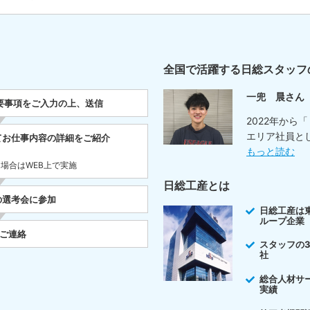
全国で活躍する日総スタッフ
一兜 晨さん
要事項をご入力の上、送信
2022年から
エリア社員と
てお仕事内容の詳細をご紹介
もっと読む
た場合はWEB上で実施
日総工産とは
の選考会に参加
日総工産は
ループ企業
をご連絡
スタッフの
社
総合人材サ
実績