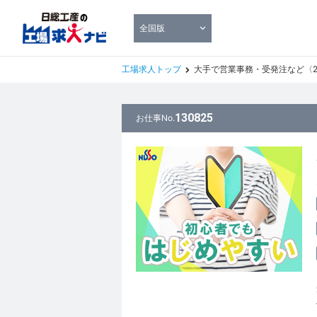
全国版
工場求人トップ
大手で営業事務・受発注など〈20代3
130825
お仕事No.