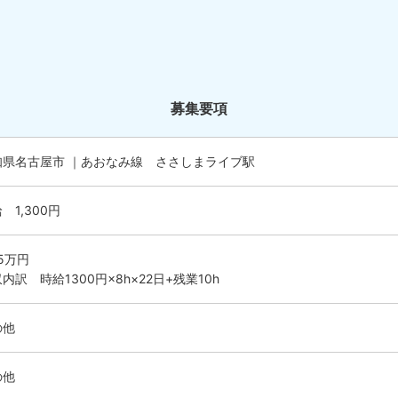
募集要項
知県名古屋市 ｜あおなみ線 ささしまライブ駅
 1,300円
.5万円
内訳 時給1300円×8h×22日+残業10h
の他
の他