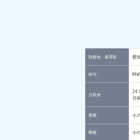
愛
勤務地・最寄駅
時給
給与
24
月収例
月収
業種
そ
職種
そ