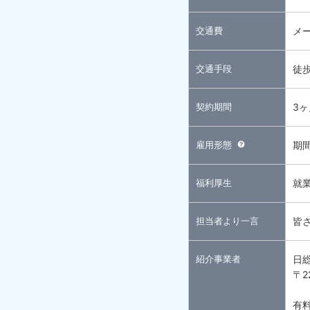
交通費
メ
交通手段
徒
契約期間
3
雇用形態
期
福利厚生
就
担当者より一言
皆
紹介事業者
日
〒2
有料