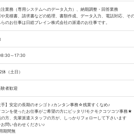
発注業務（専用システムへのデータ入力）、納期調整・回答業務
票や見積書、請求書などの処理、書類作成、データ入力、電話対応、そ
ちらのお仕事は日総ブレイン株式会社の派遣のお仕事です。
勤
8:30～17:30
勤2休（土日）
経験者歓迎
大手】安定の長期のオシゴト♪カンタン事務☆残業すくなめ♪
ソコンを使ったお仕事がご希望の方にピッタリ!モクモクコツコツ事務★
員の方、先輩派遣スタッフの方が、しっかりフォローして下さいます
ひお問い合わせください♪
試用期間無