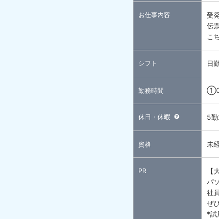
お仕事内容
受
伝
こ
シフト
日
①0
勤務時間
休日・休暇
5
未
資格
PR
【
パ
社
ぜ
*