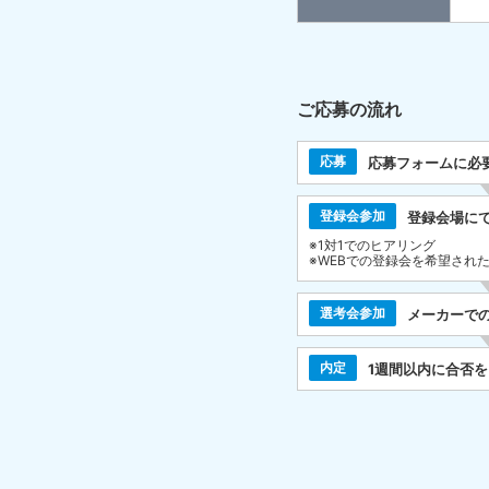
ご応募の流れ
応募
応募フォームに必
登録会参加
登録会場に
※1対1でのヒアリング
※WEBでの登録会を希望され
選考会参加
メーカーで
内定
1週間以内に合否