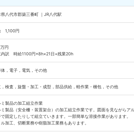
本県八代市郡築三番町 ｜JR八代駅
 1,100円
.2万円
内訳 時給1100円×8h×21日+残業20h
導体，電子，電気，その他
立，検査，旋盤・加工・成型，部品供給，軽作業・梱包，その他
ルミ製品の加工組立作業
ルミ製品（安全柵・装置架台）の加工組立作業です。図面を見ながらア
ジで固定したりして組立ていきます。一部簡単な溶接作業があります。
リル加工、切断業務や樹脂加工業務もあります。