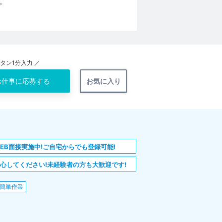
。
ンタン1分入力 ／
お仕事に
応募する
お気に入り
EB面接実施中!ご自宅からでも登録可能!
心してください!未経験者の方も大歓迎です!
簡単作業