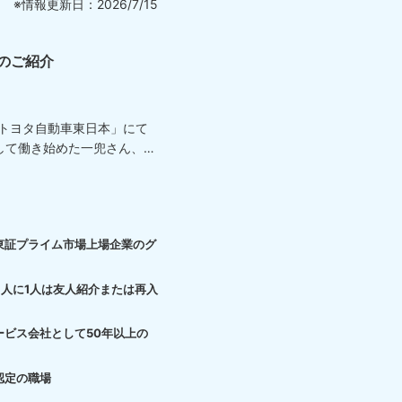
※情報更新日：2026/7/15
のご紹介
「トヨタ自動車東日本」にて
して働き始めた一兜さん、
東証プライム市場上場企業のグ
3人に1人は友人紹介または再入
ービス会社として50年以上の
認定の職場