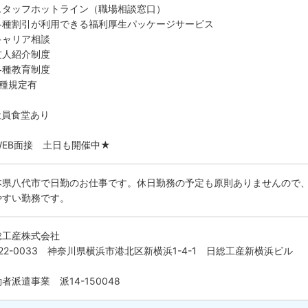
スタッフホットライン（職場相談窓口）
各種割引が利用できる福利厚生パッケージサービス
キャリア相談
友人紹介制度
各種教育制度
各種規定有
社員食堂あり
WEB面接 土日も開催中★
本県八代市で日勤のお仕事です。休日勤務の予定も原則ありませんので
やすい勤務です。
総工産株式会社
22-0033 神奈川県横浜市港北区新横浜1-4-1 日総工産新横浜ビル
者派遣事業 派14-150048