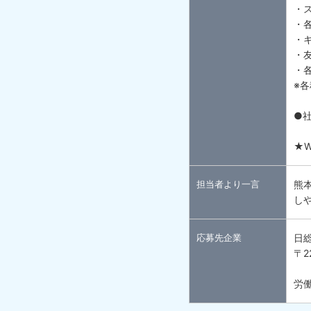
・
・
・
・
・
※
●
★
担当者より一言
熊
し
応募先企業
日
〒2
労働