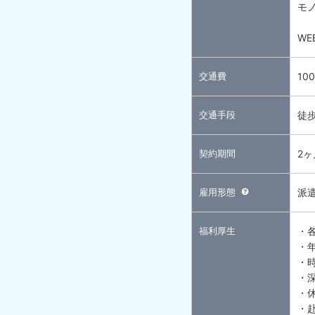
モ
W
交通費
10
交通手段
徒
契約期間
2
雇用形態
派
福利厚生
・
・
・
・
・
・