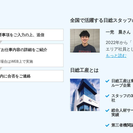
全国で活躍する日総スタッフ
一兜 晨さん
要事項をご入力の上、送信
2022年から
エリア社員と
てお仕事内容の詳細をご紹介
もっと読む
た場合はWEB上で実施
日総工産とは
以内に合否をご連絡
日総工産は
ループ企業
スタッフの
社
総合人材サ
実績
第三者機関