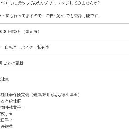
ノづくりに携わってみたい方チャレンジしてみませんか?
EB面接も行ってますので、ご自宅からでも登録可能です。
0000円迄/月（規定有）
歩，自転車，バイク，私有車
ヶ月ごとの更新
遣社員
各種社会保険完備（健康/雇用/労災/厚生年金）
年次有給休暇
時間外残業手当
深夜手当
休日手当
赴任旅費