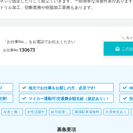
ネジで固定したりして組立ていきます。一部簡単な溶接作業があります
ドリル加工、切断業務や樹脂加工業務もあります。
＼ カ
「お仕事No.」をお電話でお伝えください
この
130673
お仕事No.
!
地元でお仕事をお探しの方、必見です!
W
実!
マイカー通勤可!交通費全額支給（規定あり）!
安
友達と働く
女性活躍中
給与前渡し
職場駐車場無料
社員食堂あり
募集要項