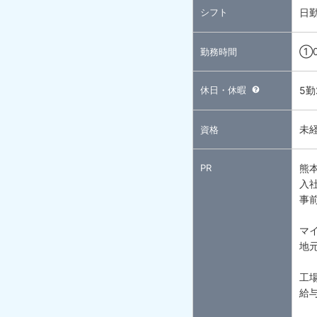
シフト
日
①0
勤務時間
休日・休暇
5
未
資格
PR
熊
入
事
マ
地
工
給