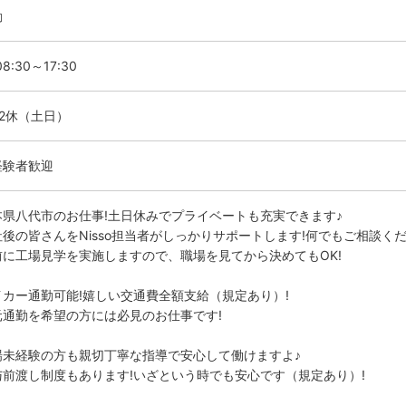
勤
8:30～17:30
勤2休（土日）
経験者歓迎
本県八代市のお仕事!土日休みでプライベートも充実できます♪
社後の皆さんをNisso担当者がしっかりサポートします!何でもご相談くだ
前に工場見学を実施しますので、職場を見てから決めてもOK!
イカー通勤可能!嬉しい交通費全額支給（規定あり）!
元通勤を希望の方には必見のお仕事です!
場未経験の方も親切丁寧な指導で安心して働けますよ♪
与前渡し制度もあります!いざという時でも安心です（規定あり）!