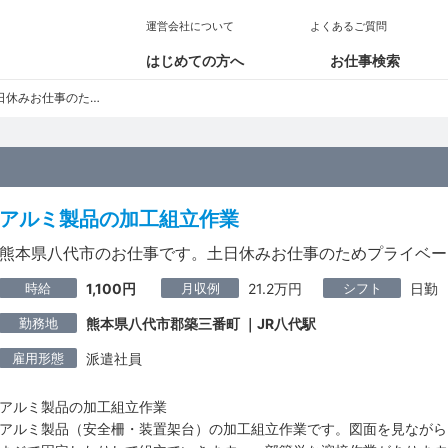
運営会社について
よくあるご質問
はじめての方へ
お仕事検索
ためプライベートも充実!
アルミ製品の加工組立作業
熊本県八代市のお仕事です。土日休みお仕事のためプライベー
時給
月収例
シフト
1,100円
21.2万円
日勤
勤務地
熊本県八代市郡築三番町 ｜JR八代駅
雇用形態
派遣社員
アルミ製品の加工組立作業
アルミ製品（安全柵・装置架台）の加工組立作業です。図面を見ながら