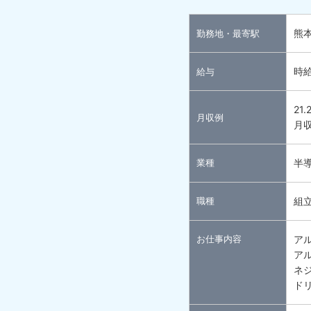
熊
勤務地・最寄駅
時給
給与
21
月収例
月収
業種
半
職種
組
お仕事内容
ア
ア
ネ
ド