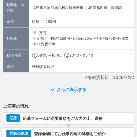
勤務地・最
福島県河沼郡湯川村浜崎東殿町 ｜JR磐越西線 塩川駅
寄駅
給与
時給 1,250円
26.1万円
月収例
月収内訳 時給1250円×8.75h×20日+諸手当8700円+残業
10h+深夜60h
勤務時間
①08:00～18:10、②20:10～05:40
資格
未経験者歓迎
※情報更新日：2026/7/22
さらに表示する
ご応募の流れ
応募
応募フォームに必要事項をご入力の上、送信
登録会参加
登録会場にてお仕事内容の詳細をご紹介