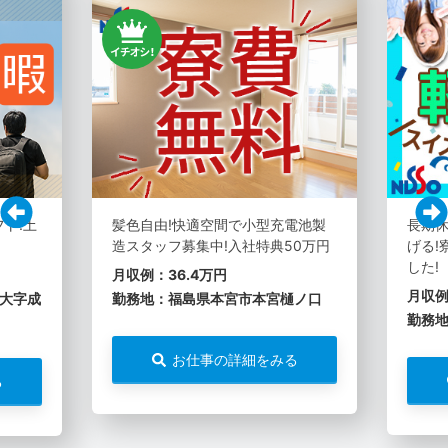
フト!土
髪色自由!快適空間で小型充電池製
長期休
造スタッフ募集中!入社特典50万円
げる!
した!
月収例：36.4万円
月収例
大字成
勤務地：福島県本宮市本宮樋ノ口
勤務
お仕事の詳細をみる
る