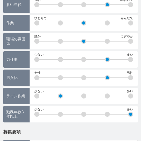
多い年代
ひとりで
みんなで
作業
静か
にぎやか
職場の雰囲
気
少ない
多い
力仕事
女性
男性
男女比
少ない
多い
ライン作業
少ない
多い
勤務年数3
年以上
募集要項