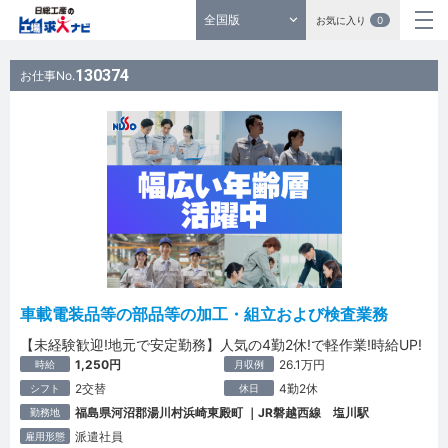
全国版
お気に入り
0
130374
お仕事No.
車載電装品等の部品等の加工・組立および検査業務
【未経験歓迎!地元で安定勤務】人気の4勤2休!で軽作業!時給UP!
1,250円
26.1万円
時給
月収例
2交替
4勤2休
シフト
休日
福島県河沼郡湯川村浜崎東殿町 ｜JR磐越西線 塩川駅
勤務地
派遣社員
雇用形態