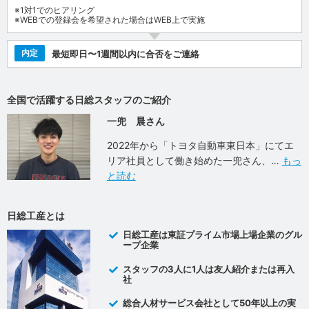
※1対1でのヒアリング
※WEBでの登録会を希望された場合はWEB上で実施
内定
最短即日〜1週間以内に合否をご連絡
全国で活躍する日総スタッフのご紹介
一兜 晨さん
2022年から「トヨタ自動車東日本」にてエ
リア社員として働き始めた一兜さん、
もっ
と読む
日総工産とは
日総工産は東証プライム市場上場企業のグル
ープ企業
スタッフの3人に1人は友人紹介または再入
社
総合人材サービス会社として50年以上の実