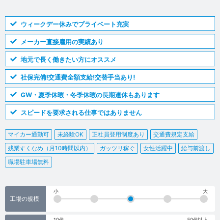
ウィークデー休みでプライベート充実
メーカー直接雇用の実績あり
地元で長く働きたい方にオススメ
社保完備!交通費全額支給!交替手当あり!
GW・夏季休暇・冬季休暇の長期連休もあります
スピードを要求される仕事ではありません
マイカー通勤可
未経験OK
正社員登用制度あり
交通費規定支給
残業すくなめ（月10時間以内）
ガッツリ稼ぐ
女性活躍中
給与前渡し
職場駐車場無料
小
大
工場の規模
10代
50代以上