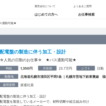
運営会社について
よくあるご質問
はじめての方へ
お仕事検索
ス通勤可能★
配電盤の製造に伴う加工・設計
☆人気の日勤のお仕事☆ ★バス通勤可能★
時給
月収例
シフト
1,350円
23.7万円
日勤
勤務地
北海道札幌市清田区平岡1条 ｜札幌市営地下鉄東豊線 福
雇用形態
派遣社員
配電盤の製造に伴う加工・設計
配電盤を製造しているメーカーで、材料切断や組立組み付け