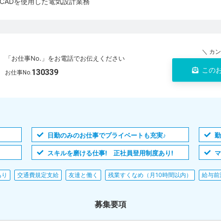
CADを使用した電気設計業務
＼ カ
「お仕事No.」をお電話でお伝えください
この
130339
お仕事No.
日勤のみのお仕事でプライベートも充実♪
勤
スキルを磨ける仕事! 正社員登用制度あり!
マ
あり
交通費規定支給
友達と働く
残業すくなめ（月10時間以内）
給与前
募集要項