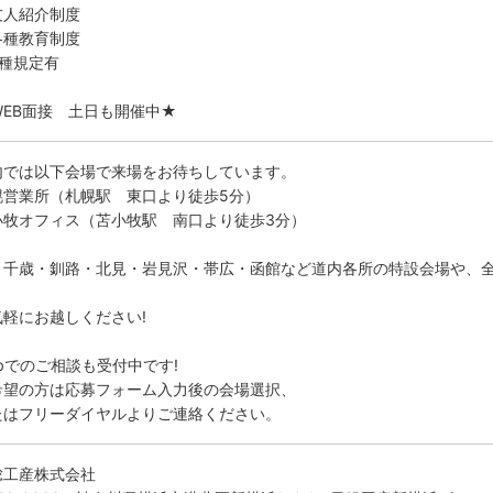
友人紹介制度
各種教育制度
各種規定有
WEB面接 土日も開催中★
内では以下会場で来場をお待ちしています。
幌営業所（札幌駅 東口より徒歩5分）
小牧オフィス（苫小牧駅 南口より徒歩3分）
、千歳・釧路・北見・岩見沢・帯広・函館など道内各所の特設会場や、
。
気軽にお越しください!
bでのご相談も受付中です!
希望の方は応募フォーム入力後の会場選択、
たはフリーダイヤルよりご連絡ください。
総工産株式会社