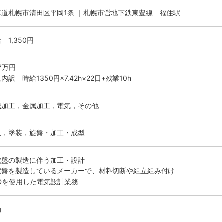
海道札幌市清田区平岡1条 ｜札幌市営地下鉄東豊線 福住駅
 1,350円
.7万円
内訳 時給1350円×7.42h×22日+残業10h
械加工，金属加工，電気，その他
立，塗装，旋盤・加工・成型
電盤の製造に伴う加工・設計
電盤を製造しているメーカーで、材料切断や組立組み付け
ADを使用した電気設計業務
勤