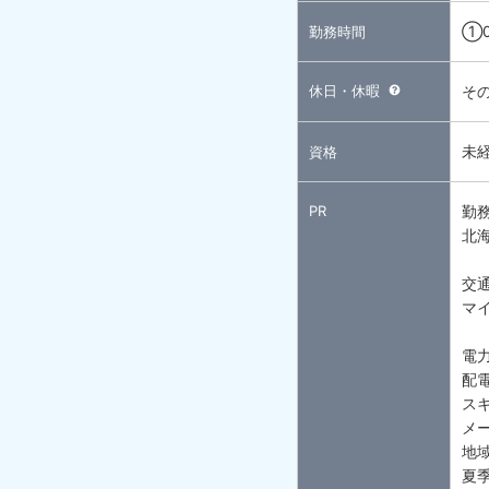
①0
勤務時間
休日・休暇
そ
未
資格
PR
勤
北
交
マ
電
配
ス
メ
地
夏