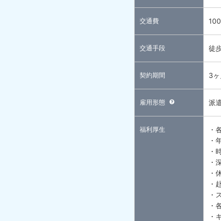
交通費
10
交通手段
徒
契約期間
3
雇用形態
派
福利厚生
・
・
・
・
・
・
・
・
・