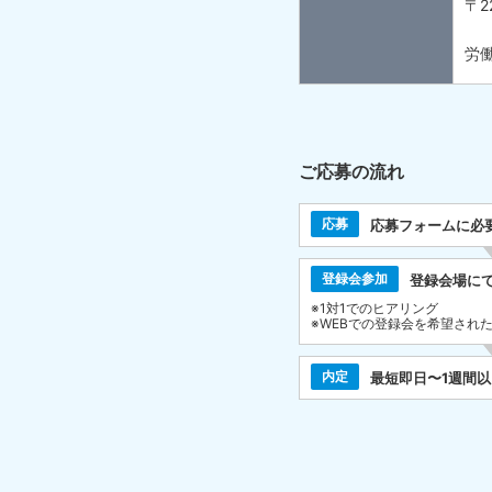
〒2
労働
ご応募の流れ
応募
応募フォームに必
登録会参加
登録会場に
※1対1でのヒアリング
※WEBでの登録会を希望され
内定
最短即日〜1週間