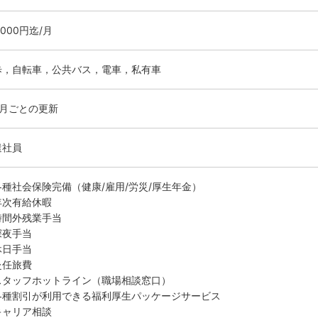
0000円迄/月
歩，自転車，公共バス，電車，私有車
ヶ月ごとの更新
遣社員
各種社会保険完備（健康/雇用/労災/厚生年金）
年次有給休暇
時間外残業手当
深夜手当
休日手当
赴任旅費
スタッフホットライン（職場相談窓口）
各種割引が利用できる福利厚生パッケージサービス
キャリア相談