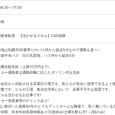
8:30～17:00
の他
経験者歓迎 【活かせるスキル】CAD経験
務地は札幌市内!最寄りのバス停から徒歩5分なので通勤も楽々♪
海道中央バス「日の丸団地」バス停から徒歩5分
通費全額支給（上限10万円まで）
イカー通勤者は通勤距離に応じたガソリン代を支給
力会社から供給される高電圧の電力を、私たちが安全に使用できるよう
電盤です。ビルや工場、集合住宅等において、必要不可欠な装置です。
キルを活かせるお仕事です!
ーカー直接雇用のチャンスあり!
域に根付いた創業60年のとてもアットホームな職場で、長く働いている方
季休暇、年末年始長期休暇あり!日祝休み!土曜出勤も月1～2回のみ!