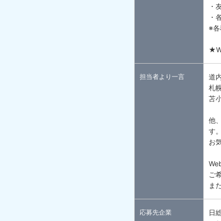
・
・
※
★
担当者より一言
道
札
苫
他
す
お
We
ご
ま
応募先企業
日