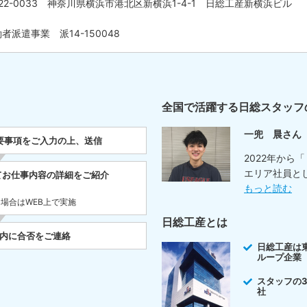
22-0033 神奈川県横浜市港北区新横浜1-4-1 日総工産新横浜ビル
者派遣事業 派14-150048
全国で活躍する日総スタッフ
一兜 晨さん
要事項をご入力の上、送信
2022年から
エリア社員と
てお仕事内容の詳細をご紹介
もっと読む
た場合はWEB上で実施
日総工産とは
以内に合否をご連絡
日総工産は
ループ企業
スタッフの
社