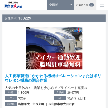
全国版
お気に入り
0
130229
お仕事No.
人工皮革製造にかかわる機械オペレーションまたはポリ
ウレタン樹脂の調合作業
人気の土日休み♪ 残業も少なめでプライベート充実♪♪
1,300円
26.6万円
時給
月収例
3交替
5勤2休（土日）
シフト
休日
島根県大田市長久町 ｜JR山陰本線大田市駅
勤務地