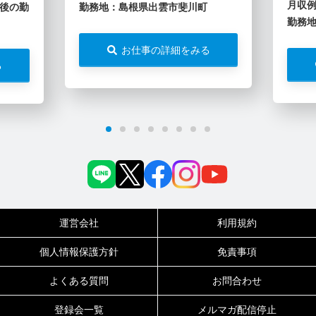
月収例
後の勤
勤務地：島根県出雲市斐川町
勤務
お仕事の詳細をみる
る
運営会社
利用規約
個人情報保護方針
免責事項
よくある質問
お問合わせ
登録会一覧
メルマガ配信停止