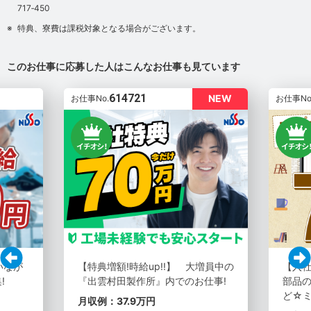
717‐450
特典、寮費は課税対象となる場合がございます。
このお仕事に応募した人はこんなお仕事も見ています
614721
NEW
お仕事No.
お仕事No
いなが
【特典増額!時給up!!】 大増員中の
【入社
!
『出雲村田製作所』内でのお仕事!
部品の
ど☆
月収例：37.9万円