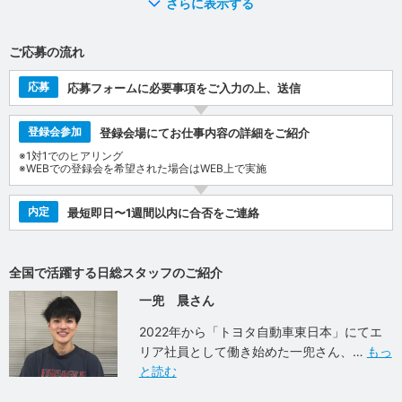
さらに表示する
ご応募の流れ
応募
応募フォームに必要事項をご入力の上、送信
登録会参加
登録会場にてお仕事内容の詳細をご紹介
※1対1でのヒアリング
※WEBでの登録会を希望された場合はWEB上で実施
内定
最短即日〜1週間以内に合否をご連絡
全国で活躍する日総スタッフのご紹介
一兜 晨さん
2022年から「トヨタ自動車東日本」にてエ
リア社員として働き始めた一兜さん、
もっ
と読む