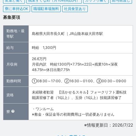
友達と働く
残業すくなめ（月10時間以内）
ガッツリ稼ぐ
給与前渡し
寮に車持込OK
職場駐車場無料
社員食堂あり
募集要項
勤務地・最
島根県大田市長久町 ｜JR山陰本線大田市駅
寄駅
給与
時給 1,300円
26.6万円
月収例
月収内訳 時給1300円×7.75h×22日+残業10h+深夜
48.75h+休日出勤7.75h
勤務時間
①08:30～17:00、②16:30～01:00、③00:30～09:00
未経験者歓迎 【活かせるスキル】フォークリフト運転技
資格
能講習修了者（1t以上）、玉掛（1t以上）技能講習修了
・ワンルーム
寮
※敷金・保証金等の初期費用は一切必要ありません
※情報更新日：2026/7/22