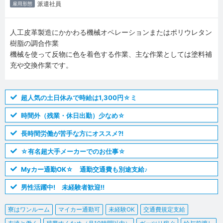
派遣社員
雇用形態
人工皮革製造にかかわる機械オペレーションまたはポリウレタン
樹脂の調合作業
機械を使って反物に色を着色する作業、主な作業としては塗料補
充や交換作業です。
超人気の土日休みで時給は1,300円☆ミ
時間外（残業・休日出勤）少なめ☆
長時間労働が苦手な方にオススメ?!
☆有名超大手メーカーでのお仕事☆
Myカー通勤OK☆ 通勤交通費も別途支給♪
男性活躍中! 未経験者歓迎!!
寮はワンルーム
マイカー通勤可
未経験OK
交通費規定支給