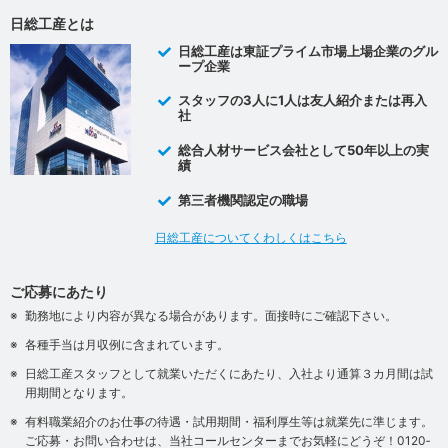
日総工産とは
日総工産は東証プライム市場上場企業のグル
ープ企業
スタッフの3人に1人は友人紹介または再入
社
総合人材サービス会社として50年以上の実
績
第三者機関認定の職場
日総工産についてくわしくはこちら
ご応募にあたり
勤務地により内容が異なる場合があります。面接時にご確認下さい。
各種手当は月収例に含まれています。
日総工産スタッフとして就業いただくにあたり、入社より通算３カ月間は試
用期間となります。
有料職業紹介のお仕事の待遇・試用期間・福利厚生等は就業先に準じます。
ご応募・お問い合わせは、当社コールセンターまでお気軽にどうぞ！0120‐