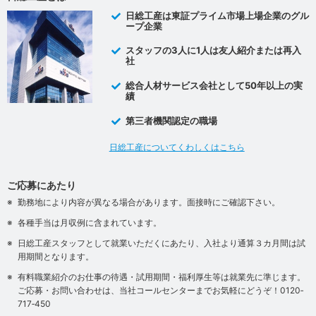
日総工産は東証プライム市場上場企業のグル
ープ企業
スタッフの3人に1人は友人紹介または再入
社
総合人材サービス会社として50年以上の実
績
第三者機関認定の職場
日総工産についてくわしくはこちら
ご応募にあたり
勤務地により内容が異なる場合があります。面接時にご確認下さい。
各種手当は月収例に含まれています。
日総工産スタッフとして就業いただくにあたり、入社より通算３カ月間は試
用期間となります。
有料職業紹介のお仕事の待遇・試用期間・福利厚生等は就業先に準じます。
ご応募・お問い合わせは、当社コールセンターまでお気軽にどうぞ！0120‐
717‐450