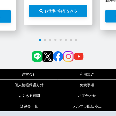
勤務
お仕事の詳細をみる
る
運営会社
利用規約
個人情報保護方針
免責事項
よくある質問
お問合わせ
登録会一覧
メルマガ配信停止
0120-717-450