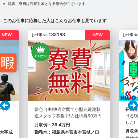
特典、寮費は課税対象となる場合がございます。
このお仕事に応募した人はこんなお仕事も見ています
133193
NEW
NEW
お仕事No.
お仕事No
フト!土
髪色自由!快適空間で小型充電池製
長期休
造スタッフ募集中!入社特典50万円
げる!
した!
月収例：36.4万円
月収例
大字成
勤務地：福島県本宮市本宮樋ノ口