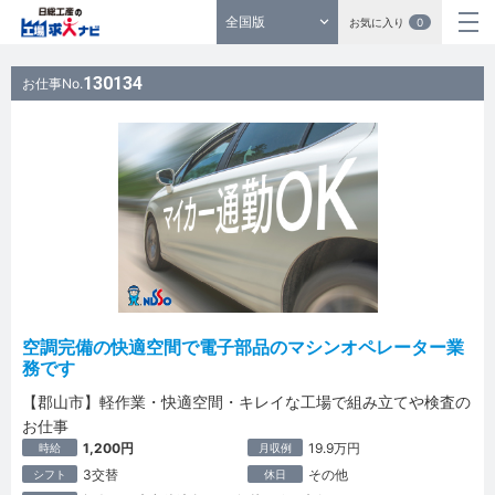
全国版
お気に入り
0
130134
お仕事No.
空調完備の快適空間で電子部品のマシンオペレーター業
務です
【郡山市】軽作業・快適空間・キレイな工場で組み立てや検査の
お仕事
1,200円
19.9万円
時給
月収例
3交替
その他
シフト
休日