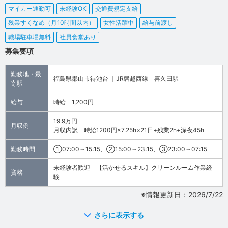
マイカー通勤可
未経験OK
交通費規定支給
残業すくなめ（月10時間以内）
女性活躍中
給与前渡し
職場駐車場無料
社員食堂あり
募集要項
勤務地・最
福島県郡山市待池台 ｜JR磐越西線 喜久田駅
寄駅
給与
時給 1,200円
19.9万円
月収例
月収内訳 時給1200円×7.25h×21日+残業2h+深夜45h
勤務時間
①07:00～15:15、②15:00～23:15、③23:00～07:15
未経験者歓迎 【活かせるスキル】クリーンルーム作業経
資格
験
※情報更新日：2026/7/22
さらに表示する