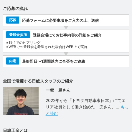
ご応募の流れ
応募
応募フォームに必要事項をご入力の上、送信
登録会参加
登録会場にてお仕事内容の詳細をご紹介
※1対1でのヒアリング
※WEBでの登録会を希望された場合はWEB上で実施
内定
最短即日〜1週間以内に合否をご連絡
全国で活躍する日総スタッフのご紹介
一兜 晨さん
2022年から「トヨタ自動車東日本」にてエ
リア社員として働き始めた一兜さん、
もっ
と読む
日総工産とは