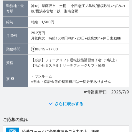
勤務地・最
神奈川県藤沢市 土棚 ｜小田急江ノ島線/相模鉄道いずみの
寄駅
線/横浜市営地下鉄 湘南台駅
給与
時給 1,500円
29.2万円
月収例
月収内訳 時給1500円×8h×20日+残業20h+休日出勤8h
勤務時間
①08:15～17:00
【必須】フォークリフト運転技能講習修了者（1t以上）
資格
【活かせるスキル】リーチフォークリフト経験
・ワンルーム
寮
※敷金・保証金等の初期費用は一切必要ありません
※情報更新日：2026/7/9
さらに表示する
ご応募の流れ
応募
応募フォームに必要事項をご入力の上、送信