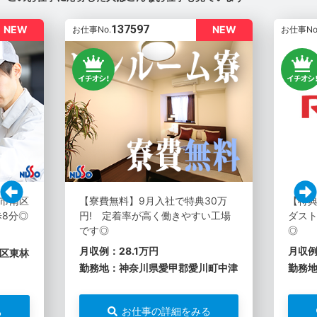
137597
NEW
NEW
お仕事No.
お仕事No
市南区
【寮費無料】9月入社で特典30万
【特典
歩8分◎
円! 定着率が高く働きやすい工場
ダスト
です◎
◎
月収例：28.1万円
月収例
区東林
勤務地：神奈川県愛甲郡愛川町中津
勤務
お仕事の詳細をみる
る