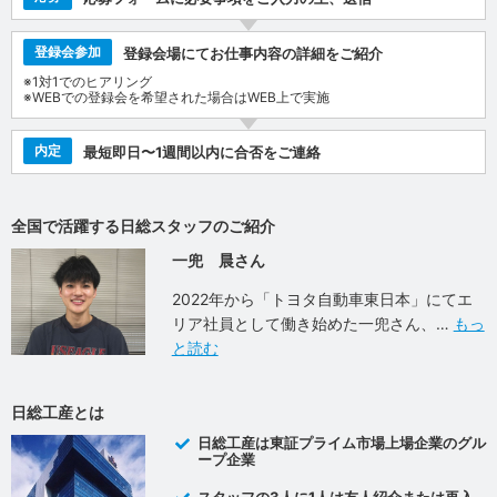
登録会参加
登録会場にてお仕事内容の詳細をご紹介
※1対1でのヒアリング
※WEBでの登録会を希望された場合はWEB上で実施
内定
最短即日〜1週間以内に合否をご連絡
全国で活躍する日総スタッフのご紹介
一兜 晨さん
2022年から「トヨタ自動車東日本」にてエ
リア社員として働き始めた一兜さん、
もっ
と読む
日総工産とは
日総工産は東証プライム市場上場企業のグル
ープ企業