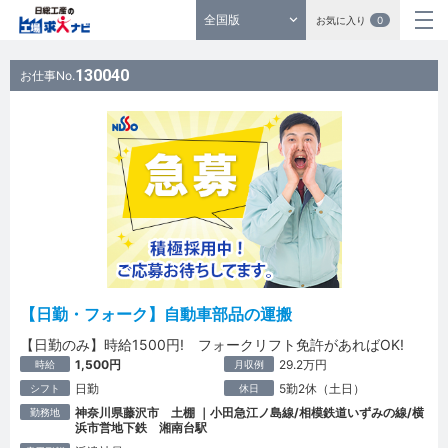
全国版
お気に入り
0
130040
お仕事No.
【日勤・フォーク】自動車部品の運搬
【日勤のみ】時給1500円! フォークリフト免許があればOK!
1,500円
29.2万円
時給
月収例
日勤
5勤2休（土日）
シフト
休日
神奈川県藤沢市 土棚 ｜小田急江ノ島線/相模鉄道いずみの線/横
勤務地
浜市営地下鉄 湘南台駅