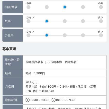
不要
必要
知識/経験
少ない
多い
残業
少ない
多い
力仕事
募集要項
勤務地・最
長崎県諫早市 ｜JR長崎本線 西諌早駅
寄駅
給与
時給 1,300円
26.4万円
月収例
月収内訳 時給1300円×10.84h×15日+残業15h+深夜
35h+休日出勤10.84h
勤務時間
①07:30～19:30、②19:30～07:30
【必須】パソコン操作（Microsoft Excelを使用して入力