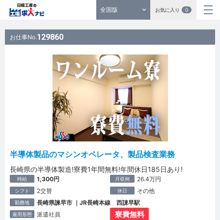
全国版
お気に入り
0
129860
お仕事No.
半導体製品のマシンオペレータ、製品検査業務
長崎県の半導体製造!寮費1年間無料!年間休日185日あり!
1,300円
26.4万円
時給
月収例
2交替
その他
シフト
休日
長崎県諫早市 ｜JR長崎本線 西諌早駅
勤務地
寮費無料
派遣社員
雇用形態