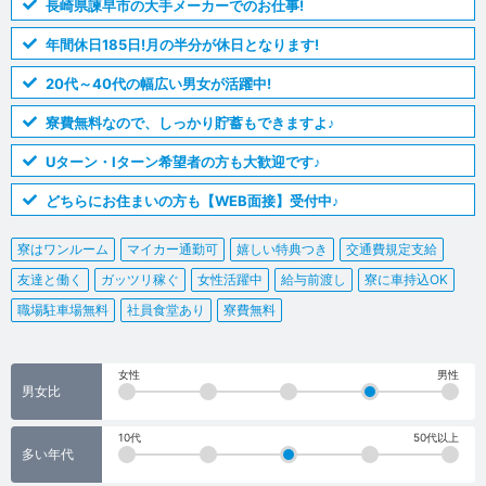
長崎県諫早市の大手メーカーでのお仕事!
年間休日185日!月の半分が休日となります!
20代～40代の幅広い男女が活躍中!
寮費無料なので、しっかり貯蓄もできますよ♪
Uターン・Iターン希望者の方も大歓迎です♪
どちらにお住まいの方も【WEB面接】受付中♪
寮はワンルーム
マイカー通勤可
嬉しい特典つき
交通費規定支給
友達と働く
ガッツリ稼ぐ
女性活躍中
給与前渡し
寮に車持込OK
職場駐車場無料
社員食堂あり
寮費無料
女性
男性
男女比
10代
50代以上
多い年代