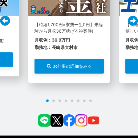
【時給1,700円×寮費一生0円】未経
【未経
験から月収36万稼げる神案件!
嬉しい
月収例：36.9万円
月収例
町
勤務地：長崎県大村市
勤務
る
お仕事の詳細をみる