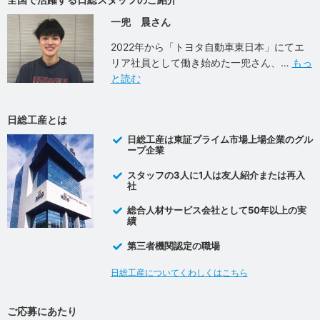
一兜 晨さん
2022年から「トヨタ自動車東日本」にてエ
リア社員として働き始めた一兜さん、
もっ
と読む
日総工産とは
日総工産は東証プライム市場上場企業のグル
ープ企業
スタッフの3人に1人は友人紹介または再入
社
総合人材サービス会社として50年以上の実
績
第三者機関認定の職場
日総工産についてくわしくはこちら
ご応募にあたり