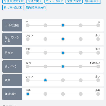
交通費規定支給
友達と働く
ガッツリ稼ぐ
女性活躍中
給与前渡し
寮に車持込OK
職場駐車場無料
小
大
工場の規模
少ない
多い
働いている
人数
女性
男性
男女比
10代
50代以上
多い年代
少ない
多い
残業
不要
必要
知識経験