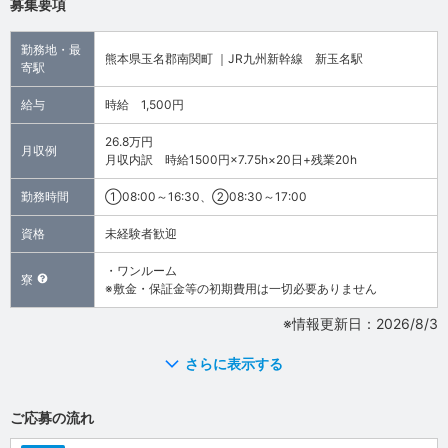
募集要項
勤務地・最
熊本県玉名郡南関町 ｜JR九州新幹線 新玉名駅
寄駅
給与
時給 1,500円
26.8万円
月収例
月収内訳 時給1500円×7.75h×20日+残業20h
勤務時間
①08:00～16:30、②08:30～17:00
資格
未経験者歓迎
・ワンルーム
寮
※敷金・保証金等の初期費用は一切必要ありません
※情報更新日：2026/8/3
さらに表示する
ご応募の流れ