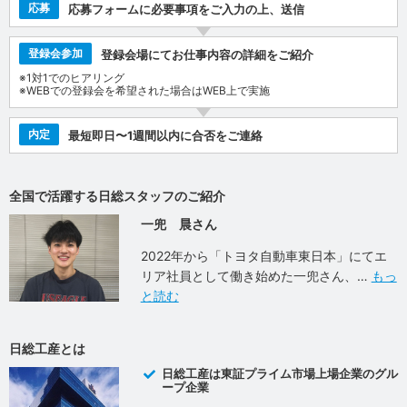
応募
応募フォームに必要事項をご入力の上、送信
登録会参加
登録会場にてお仕事内容の詳細をご紹介
※1対1でのヒアリング
※WEBでの登録会を希望された場合はWEB上で実施
内定
最短即日〜1週間以内に合否をご連絡
全国で活躍する日総スタッフのご紹介
一兜 晨さん
2022年から「トヨタ自動車東日本」にてエ
リア社員として働き始めた一兜さん、
もっ
と読む
日総工産とは
日総工産は東証プライム市場上場企業のグル
ープ企業