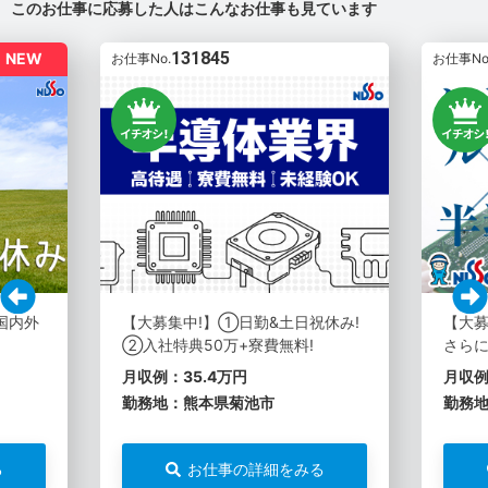
このお仕事に応募した人はこんなお仕事も見ています
131845
NEW
お仕事No.
お仕事No
国内外
【大募集中!】①日勤&土日祝休み!
【大
②入社特典50万+寮費無料!
さらに
月収例：35.4万円
月収例
勤務地：熊本県菊池市
勤務
る
お仕事の詳細をみる