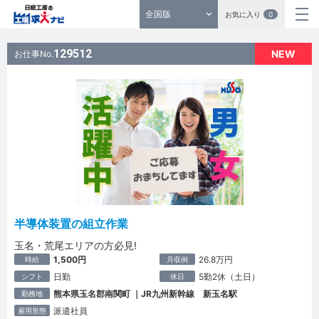
全国版
お気に入り
0
129512
NEW
お仕事No.
半導体装置の組立作業
玉名・荒尾エリアの方必見!
1,500円
26.8万円
時給
月収例
日勤
5勤2休（土日）
シフト
休日
熊本県玉名郡南関町 ｜JR九州新幹線 新玉名駅
勤務地
派遣社員
雇用形態