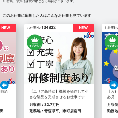
特典、寮費は課税対象となる場合がございます。
このお仕事に応募した人はこんなお仕事も見ています
134832
NEW
NEW
お仕事No.
お仕事No
高時給
【エリア高時給】機械を操作して小
【入社
さな製品を完成させるお仕事です
必見!
月収例：32.7万円
月収例
田
勤務地：青森県平川市町居南田
勤務