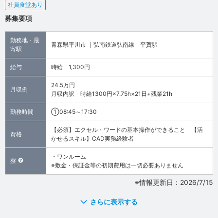
社員食堂あり
募集要項
勤務地・最
青森県平川市 ｜弘南鉄道弘南線 平賀駅
寄駅
給与
時給 1,300円
24.5万円
月収例
月収内訳 時給1300円×7.75h×21日+残業21h
勤務時間
①08:45～17:30
【必須】エクセル・ワードの基本操作ができること 【活
資格
かせるスキル】CAD実務経験者
・ワンルーム
寮
※敷金・保証金等の初期費用は一切必要ありません
※情報更新日：2026/7/15
さらに表示する