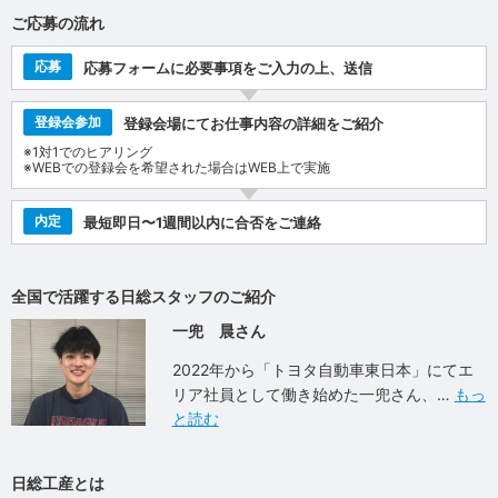
ご応募の流れ
応募
応募フォームに必要事項をご入力の上、送信
登録会参加
登録会場にてお仕事内容の詳細をご紹介
※1対1でのヒアリング
※WEBでの登録会を希望された場合はWEB上で実施
内定
最短即日〜1週間以内に合否をご連絡
全国で活躍する日総スタッフのご紹介
一兜 晨さん
2022年から「トヨタ自動車東日本」にてエ
リア社員として働き始めた一兜さん、
もっ
と読む
日総工産とは