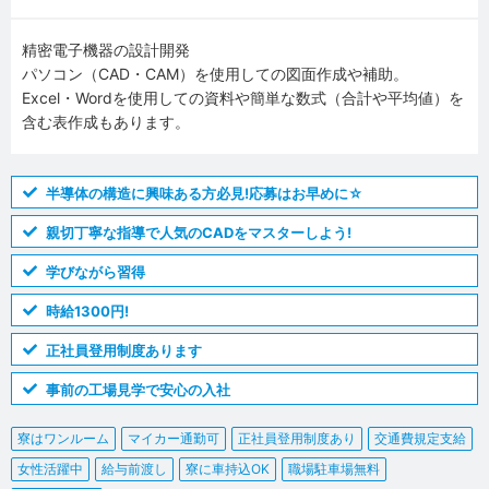
精密電子機器の設計開発
パソコン（CAD・CAM）を使用しての図面作成や補助。
Excel・Wordを使用しての資料や簡単な数式（合計や平均値）を
含む表作成もあります。
半導体の構造に興味ある方必見!応募はお早めに☆
親切丁寧な指導で人気のCADをマスターしよう!
学びながら習得
時給1300円!
正社員登用制度あります
事前の工場見学で安心の入社
寮はワンルーム
マイカー通勤可
正社員登用制度あり
交通費規定支給
女性活躍中
給与前渡し
寮に車持込OK
職場駐車場無料