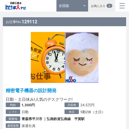
全国版
お気に入り
0
129112
お仕事No.
精密電子機器の設計開発
日勤・土日休み!人気のデスクワーク!
1,300円
24.5万円
時給
月収例
日勤
5勤2休（土日）
シフト
休日
青森県平川市 ｜弘南鉄道弘南線 平賀駅
勤務地
派遣社員
雇用形態