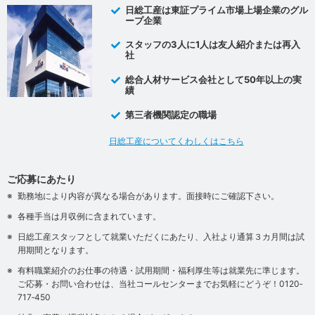
日総工産は東証プライム市場上場企業のグル
ープ企業
スタッフの3人に1人は友人紹介または再入
社
総合人材サービス会社として50年以上の実
績
第三者機関認定の職場
日総工産についてくわしくはこちら
ご応募にあたり
勤務地により内容が異なる場合があります。面接時にご確認下さい。
各種手当は月収例に含まれています。
日総工産スタッフとして就業いただくにあたり、入社より通算３カ月間は試
用期間となります。
有料職業紹介のお仕事の待遇・試用期間・福利厚生等は就業先に準じます。
ご応募・お問い合わせは、当社コールセンターまでお気軽にどうぞ！0120‐
717‐450