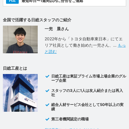
内定
最短即日〜1週間以内に合否をご連絡
全国で活躍する日総スタッフのご紹介
一兜 晨さん
2022年から「トヨタ自動車東日本」にてエ
リア社員として働き始めた一兜さん、
もっ
と読む
日総工産とは
日総工産は東証プライム市場上場企業のグル
ープ企業
スタッフの3人に1人は友人紹介または再入
社
総合人材サービス会社として50年以上の実
績
第三者機関認定の職場