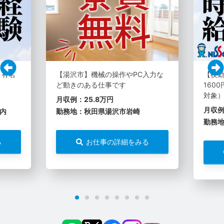
 有名
【湯沢市】機械の操作やPC入力な
【夜
ど動きのある仕事です
160
対象
月収例：25.8万円
月収例
内
勤務地：秋田県湯沢市岩崎
勤務
る
お仕事の詳細をみる