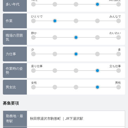
多い年代
ひとりで
みんなで
作業
静か
わいわい
職場の雰囲
気
少
多
力仕事
座り仕事
立ち仕事
作業時の姿
勢
女性
男性
男女比
募集要項
勤務地・最
秋田県湯沢市駒形町 ｜JR下湯沢駅
寄駅