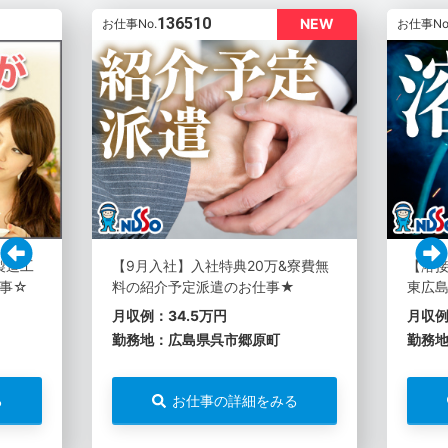
136510
NEW
お仕事No.
お仕事No
製造工
【9月入社】入社特典20万&寮費無
【溶
事☆
料の紹介予定派遣のお仕事★
東広島
月収例：34.5万円
月収例
勤務地：広島県呉市郷原町
勤務
る
お仕事の詳細をみる