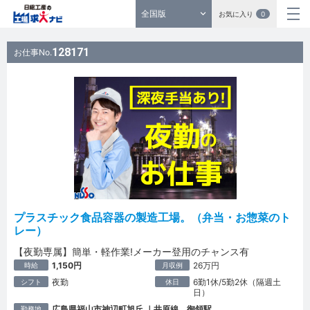
全国版
お気に入り
0
128171
お仕事No.
プラスチック食品容器の製造工場。（弁当・お惣菜のト
レー）
【夜勤専属】簡単・軽作業!メーカー登用のチャンス有
1,150円
26万円
時給
月収例
夜勤
6勤1休/5勤2休（隔週土
シフト
休日
日）
広島県福山市神辺町旭丘 ｜井原線 御領駅
勤務地