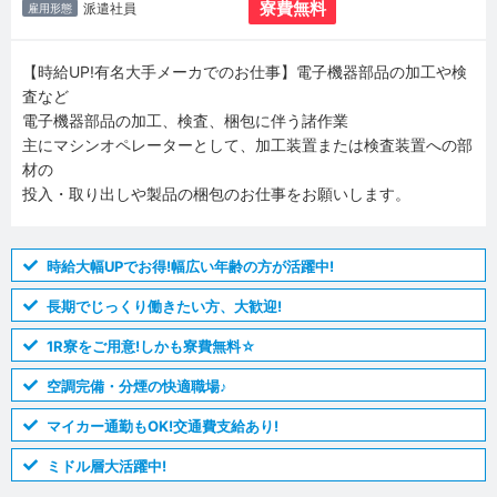
寮費無料
派遣社員
雇用形態
【時給UP!有名大手メーカでのお仕事】電子機器部品の加工や検
査など
電子機器部品の加工、検査、梱包に伴う諸作業
主にマシンオペレーターとして、加工装置または検査装置への部
材の
投入・取り出しや製品の梱包のお仕事をお願いします。
時給大幅UPでお得!幅広い年齢の方が活躍中!
長期でじっくり働きたい方、大歓迎!
1R寮をご用意!しかも寮費無料☆
空調完備・分煙の快適職場♪
マイカー通勤もOK!交通費支給あり!
ミドル層大活躍中!