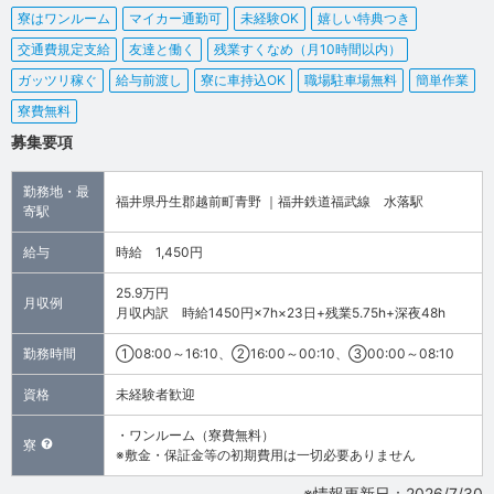
寮はワンルーム
マイカー通勤可
未経験OK
嬉しい特典つき
交通費規定支給
友達と働く
残業すくなめ（月10時間以内）
ガッツリ稼ぐ
給与前渡し
寮に車持込OK
職場駐車場無料
簡単作業
寮費無料
募集要項
勤務地・最
福井県丹生郡越前町青野 ｜福井鉄道福武線 水落駅
寄駅
給与
時給 1,450円
25.9万円
月収例
月収内訳 時給1450円×7h×23日+残業5.75h+深夜48h
勤務時間
①08:00～16:10、②16:00～00:10、③00:00～08:10
資格
未経験者歓迎
・ワンルーム（寮費無料）
寮
※敷金・保証金等の初期費用は一切必要ありません
※情報更新日：2026/7/30