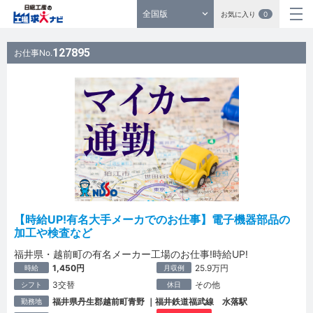
全国版
お気に入り
0
127895
お仕事No.
【時給UP!有名大手メーカでのお仕事】電子機器部品の
加工や検査など
福井県・越前町の有名メーカー工場のお仕事!時給UP!
1,450円
25.9万円
時給
月収例
3交替
その他
シフト
休日
福井県丹生郡越前町青野 ｜福井鉄道福武線 水落駅
勤務地