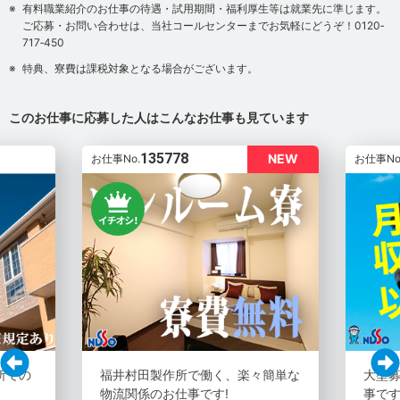
有料職業紹介のお仕事の待遇・試用期間・福利厚生等は就業先に準じます。
ご応募・お問い合わせは、当社コールセンターまでお気軽にどうぞ！0120‐
717‐450
特典、寮費は課税対象となる場合がございます。
このお仕事に応募した人はこんなお仕事も見ています
135778
NEW
お仕事No.
お仕事No
所での
福井村田製作所で働く、楽々簡単な
大型募
物流関係のお仕事です!
事です