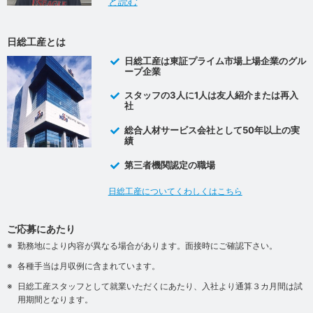
と読む
日総工産とは
日総工産は東証プライム市場上場企業のグル
ープ企業
スタッフの3人に1人は友人紹介または再入
社
総合人材サービス会社として50年以上の実
績
第三者機関認定の職場
日総工産についてくわしくはこちら
ご応募にあたり
勤務地により内容が異なる場合があります。面接時にご確認下さい。
各種手当は月収例に含まれています。
日総工産スタッフとして就業いただくにあたり、入社より通算３カ月間は試
用期間となります。