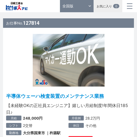
全国版
お気に入り
0
127814
お仕事No.
半導体ウェーハ検査装置のメンテナンス業務
【未経験OKの正社員エンジニア】嬉しい月給制度!年間休日185
日♪
248,000円
28.2万円
月給
月収例
2交替
その他
シフト
休日
大分県国東市 ｜杵築駅
勤務地