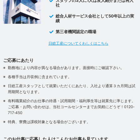
スタッフの3人に1人は友人紹介または再入
社
総合人材サービス会社として50年以上の実
績
第三者機関認定の職場
日総工産についてくわしくはこちら
ご応募にあたり
勤務地により内容が異なる場合があります。面接時にご確認下さい。
各種手当は月収例に含まれています。
日総工産スタッフとして就業いただくにあたり、入社より通算３カ月間は試
用期間となります。
有料職業紹介のお仕事の待遇・試用期間・福利厚生等は就業先に準じます。
ご応募・お問い合わせは、当社コールセンターまでお気軽にどうぞ！0120‐
717‐450
特典、寮費は課税対象となる場合がございます。
このお仕事に応募した人はこんなお仕事も見ています