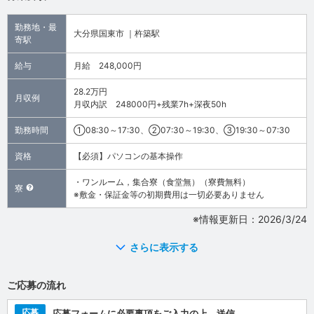
勤務地・最
大分県国東市 ｜杵築駅
寄駅
給与
月給 248,000円
28.2万円
月収例
月収内訳 248000円+残業7h+深夜50h
勤務時間
①08:30～17:30、②07:30～19:30、③19:30～07:30
資格
【必須】パソコンの基本操作
・ワンルーム，集合寮（食堂無）（寮費無料）
寮
※敷金・保証金等の初期費用は一切必要ありません
※情報更新日：2026/3/24
さらに表示する
ご応募の流れ
応募
応募フォームに必要事項をご入力の上、送信