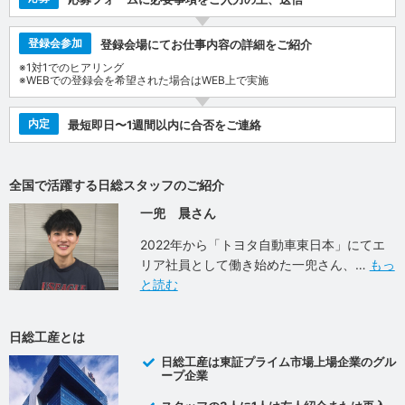
登録会参加
登録会場にてお仕事内容の詳細をご紹介
※1対1でのヒアリング
※WEBでの登録会を希望された場合はWEB上で実施
内定
最短即日〜1週間以内に合否をご連絡
全国で活躍する日総スタッフのご紹介
一兜 晨さん
2022年から「トヨタ自動車東日本」にてエ
リア社員として働き始めた一兜さん、
もっ
と読む
日総工産とは
日総工産は東証プライム市場上場企業のグル
ープ企業