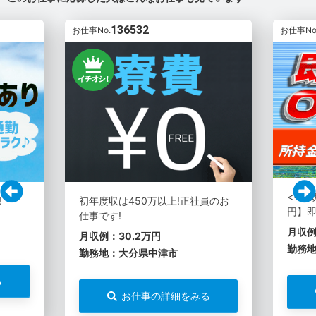
136532
お仕事No.
お仕事No
<<超
!
初年度収は450万以上!正社員のお
円】即
仕事です!
月収例
月収例：30.2万円
勤務
勤務地：大分県中津市
る
お仕事の詳細をみる