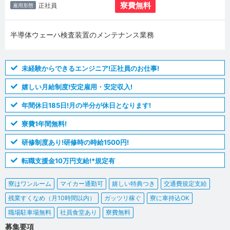
寮費無料
正社員
雇用形態
半導体ウェーハ検査装置のメンテナンス業務
未経験からできるエンジニア!正社員のお仕事!
嬉しい月給制度!安定雇用・安定収入!
年間休日185日!月の半分が休日となります!
寮費1年間無料!
研修制度あり!研修時の時給1500円!
転職支援金10万円支給!*規定有
寮はワンルーム
マイカー通勤可
嬉しい特典つき
交通費規定支給
残業すくなめ（月10時間以内）
ガッツリ稼ぐ
寮に車持込OK
職場駐車場無料
社員食堂あり
寮費無料
募集要項