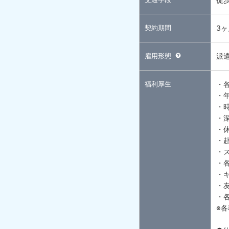
契約期間
3
雇用形態
派
福利厚生
・
・
・
・
・
・
・
・
・
・
・
※