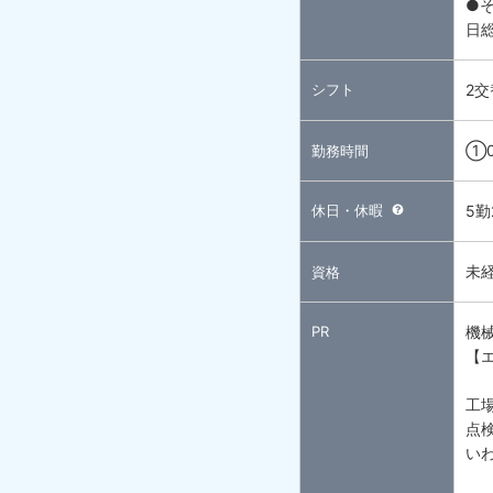
●
日
シフト
2交
①0
勤務時間
休日・休暇
5
未
資格
PR
機
【
工
点
い