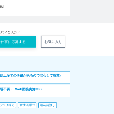
め!
ンタン1分入力 ／
お仕事に
応募する
お気に入り
日総工産での研修があるので安心して就業♪
場不要♪ Web面接実施中♪♪
ッツリ稼ぐ
女性活躍中
給与前渡し