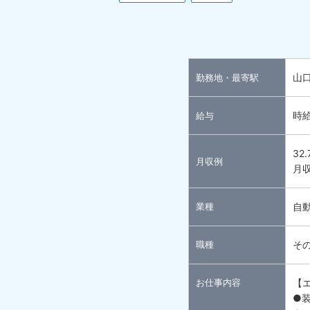
山
勤務地・最寄駅
時給
給与
32
月収例
月収
業種
自
職種
そ
お仕事内容
【
●