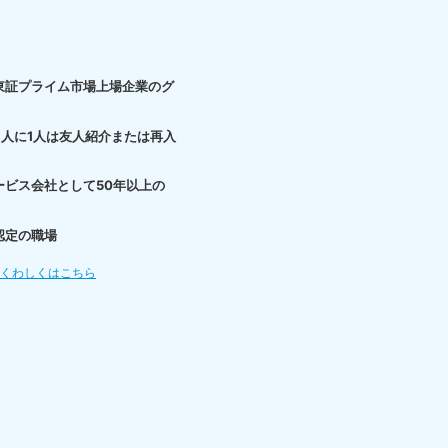
東証プライム市場上場企業のグ
3人に1人は友人紹介または再入
ービス会社として50年以上の
認定の職場
てくわしくはこちら