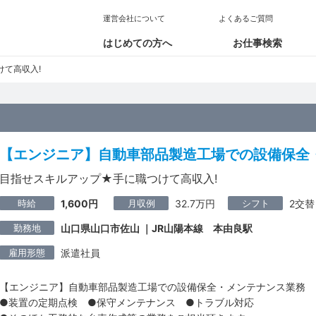
運営会社について
よくあるご質問
はじめての方へ
お仕事検索
て高収入!
【エンジニア】自動車部品製造工場での設備保全
目指せスキルアップ★手に職つけて高収入!
時給
月収例
シフト
1,600円
32.7万円
2交替
勤務地
山口県山口市佐山 ｜JR山陽本線 本由良駅
雇用形態
派遣社員
【エンジニア】自動車部品製造工場での設備保全・メンテナンス業務
●装置の定期点検 ●保守メンテナンス ●トラブル対応