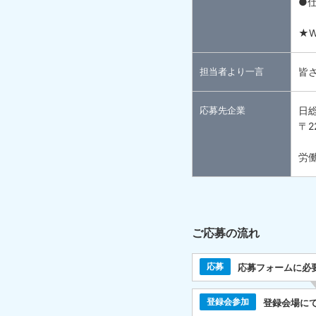
●
★
担当者より一言
皆
応募先企業
日
〒2
労働
ご応募の流れ
応募
応募フォームに必
登録会参加
登録会場に