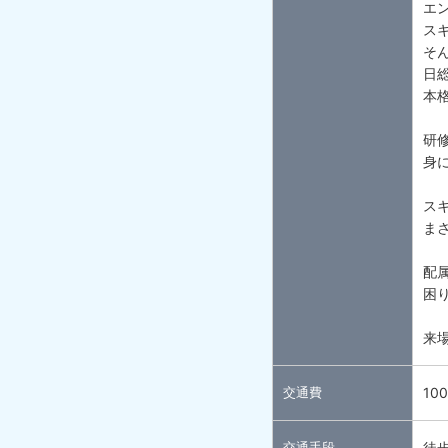
エ
ス
そ
日
本
研
身
スキ
ま
配
困
来
交通費
10
交通手段
徒