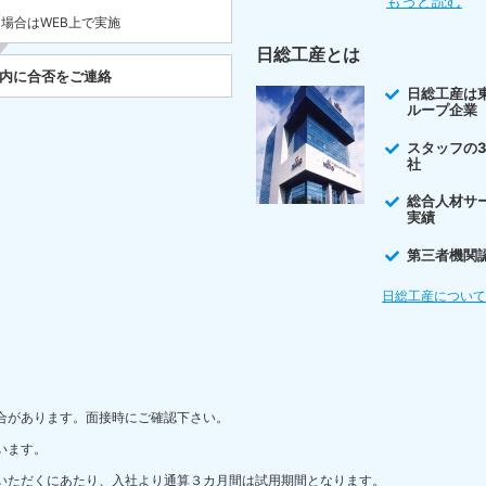
もっと読む
た場合はWEB上で実施
日総工産とは
以内に合否をご連絡
日総工産は
ループ企業
スタッフの
社
総合人材サ
実績
第三者機関
日総工産につい
合があります。面接時にご確認下さい。
います。
いただくにあたり、入社より通算３カ月間は試用期間となります。