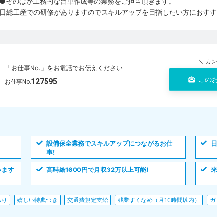
●そのほか工務的な台車作成等の業務をご担当頂きます。
日総工産での研修がありますのでスキルアップを目指したい方におすす
＼ カ
「お仕事No.」をお電話でお伝えください
この
127595
お仕事No.
設備保全業務でスキルアップにつながるお仕
事!
います
高時給1600円で月収32万以上可能!
来
あり
嬉しい特典つき
交通費規定支給
残業すくなめ（月10時間以内）
ガ