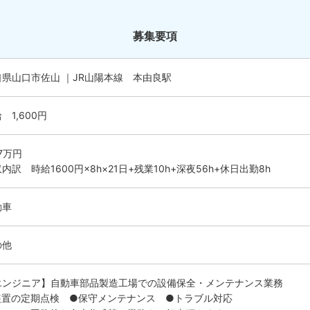
募集要項
口県山口市佐山 ｜JR山陽本線 本由良駅
 1,600円
.7万円
内訳 時給1600円×8h×21日+残業10h+深夜56h+休日出勤8h
動車
の他
エンジニア】自動車部品製造工場での設備保全・メンテナンス業務
装置の定期点検 ●保守メンテナンス ●トラブル対応