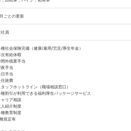
ヶ月ごとの更新
遣社員
各種社会保険完備（健康/雇用/労災/厚生年金）
年次有給休暇
時間外残業手当
深夜手当
休日手当
赴任旅費
スタッフホットライン（職場相談窓口）
各種割引が利用できる福利厚生パッケージサービス
キャリア相談
友人紹介制度
各種教育制度
各種規定有