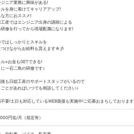
ンジニア業務に興味がある!
キルを身に着けてキャリアアップ!
んな方におススメ!
総工産ではエンジニア出身の講師による
格研修を行ってから現場配属になります!
修ではしっかりとスキルを
につけながらお給料も貰えます☆彡
ル×お金もGETできる!
さに一石二鳥の研修です♪
属後も日総工産のサポートスタッフがいるので
りごとがあればいつでも相談してください♪
場不要!土日も対応しているWEB面接も実施中!ご応募おまちしております
0000円迄/月（規定有）
歩，自転車，バイク，私有車