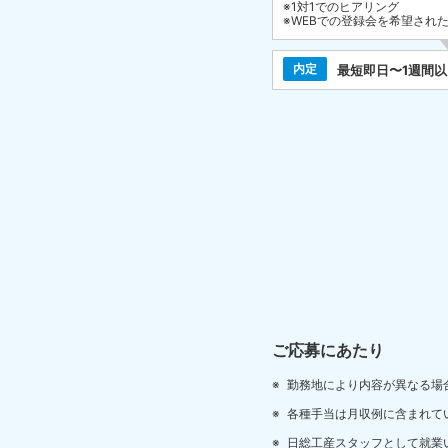
※1対1でのヒアリング
※WEBでの登録会を希望され
内定
最短即日〜1週間
ご応募にあたり
勤務地により内容が異なる場
各種手当は月収例に含まれて
日総工産スタッフとして就業