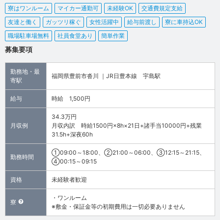
寮はワンルーム
マイカー通勤可
未経験OK
交通費規定支給
友達と働く
ガッツリ稼ぐ
女性活躍中
給与前渡し
寮に車持込OK
職場駐車場無料
社員食堂あり
簡単作業
募集要項
勤務地・最
福岡県豊前市沓川 ｜JR日豊本線 宇島駅
寄駅
給与
時給 1,500円
34.3万円
月収例
月収内訳 時給1500円×8h×21日+諸手当10000円+残業
31.5h+深夜60h
①09:00～18:00、②21:00～06:00、③12:15～21:15、
勤務時間
④00:15～09:15
資格
未経験者歓迎
・ワンルーム
寮
※敷金・保証金等の初期費用は一切必要ありません