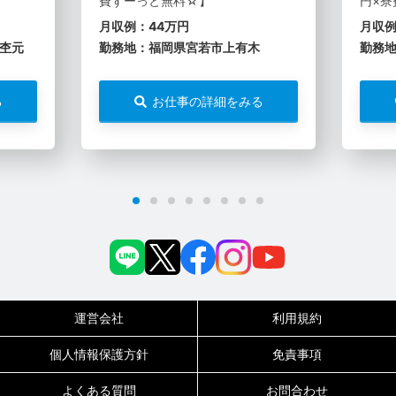
費ずーっと無料☆】
円×寮
月収例：44万円
月収例
杢元
勤務地：福岡県宮若市上有木
勤務
る
お仕事の詳細をみる
運営会社
利用規約
個人情報保護方針
免責事項
よくある質問
お問合わせ