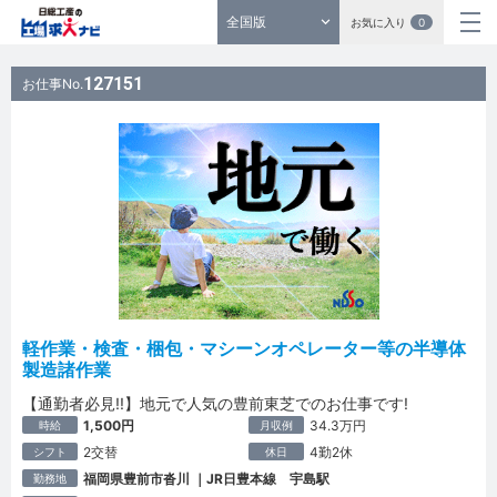
全国版
お気に入り
0
127151
お仕事No.
軽作業・検査・梱包・マシーンオペレーター等の半導体
製造諸作業
【通勤者必見!!】地元で人気の豊前東芝でのお仕事です!
1,500円
34.3万円
時給
月収例
2交替
4勤2休
シフト
休日
福岡県豊前市沓川 ｜JR日豊本線 宇島駅
勤務地