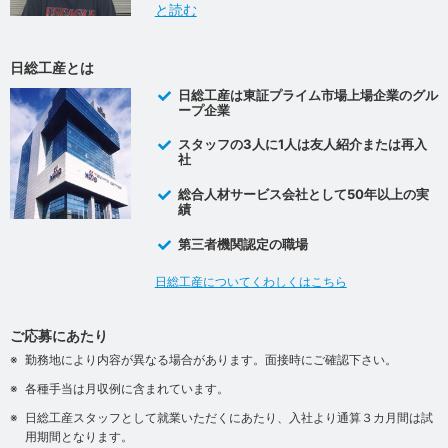
と読む
日総工産とは
日総工産は東証プライム市場上場企業のグル
ープ企業
スタッフの3人に1人は友人紹介または再入
社
総合人材サービス会社として50年以上の実
績
第三者機関認定の職場
日総工産についてくわしくはこちら
ご応募にあたり
勤務地により内容が異なる場合があります。面接時にご確認下さい。
各種手当は月収例に含まれています。
日総工産スタッフとして就業いただくにあたり、入社より通算３カ月間は試
用期間となります。