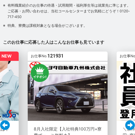
有料職業紹介のお仕事の待遇・試用期間・福利厚生等は就業先に準じます。
ご応募・お問い合わせは、当社コールセンターまでお気軽にどうぞ！0120‐
717‐450
特典、寮費は課税対象となる場合がございます。
このお仕事に応募した人はこんなお仕事も見ています
121931
NEW
お仕事No.
お仕事No
先はト
8月入社限定【入社特典100万円+寮
＼条件