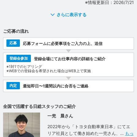
※情報更新日：2026/7/21
さらに表示する
ご応募の流れ
応募
応募フォームに必要事項をご入力の上、送信
登録会参加
登録会場にてお仕事内容の詳細をご紹介
※1対1でのヒアリング
※WEBでの登録会を希望された場合はWEB上で実施
内定
最短即日〜1週間以内に合否をご連絡
全国で活躍する日総スタッフのご紹介
一兜 晨さん
2022年から「トヨタ自動車東日本」にてエ
リア社員として働き始めた一兜さん、
もっ