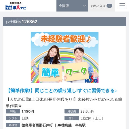
全国版
お気に入り
0
126362
お仕事No.
【簡単作業!】同じことの繰り返し!すぐに習得できる♪
【人気の日勤!土日休み!長期休暇あり!】未経験から始められる簡
単作業☆
1,150円
23.6万円
時給
月収例
日勤
5勤2休（土日）
シフト
休日
徳島県名西郡石井町 ｜JR徳島線 牛島駅
勤務地