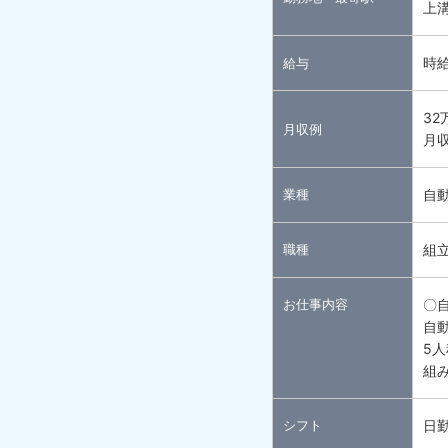
上
時給
給与
32
月収例
月収
業種
自
職種
組
お仕事内容
〇
自
5
組
シフト
日