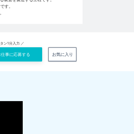
事です。
。
ンタン1分入力 ／
お仕事に
応募する
お気に入り