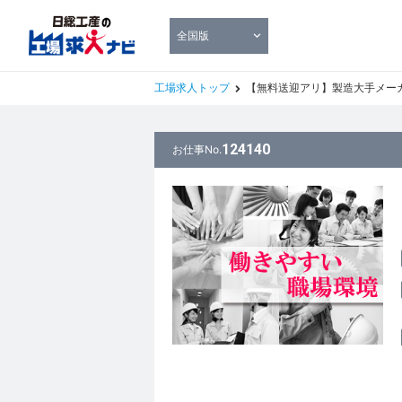
全国版
工場求人トップ
【無料送迎アリ】製造大手メーカーで日勤かつ
124140
お仕事No.