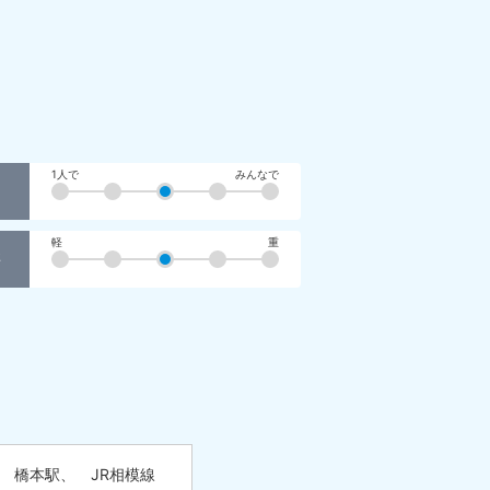
1人で
みんなで
軽
重
事
線 橋本駅、 JR相模線