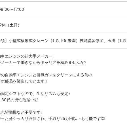
8:00～17:00
勤2休（土日）
必須】小型式移動式クレーン（1t以上5t未満）技能講習修了、玉掛（1t
動車エンジンの超大手メーカー!
手メーカーで働きながらキャリアを積みませんか?
新の自動車エンジンと排気ガスをクリーンにする為の
ーボ部品を製造しています!!
勤固定シフトなので、生活リズムも安定♪
～30代の男性活躍中◎
に志望動機など不要です!
張った分シッカリ評価され、手取り25万円以上も可能です◎