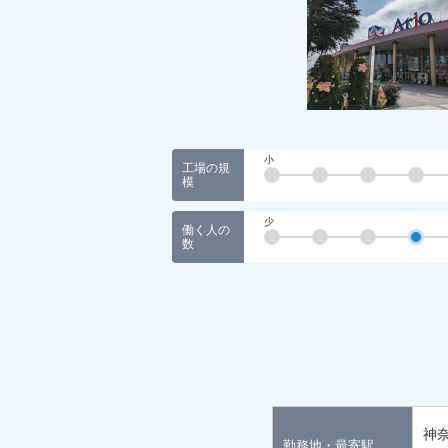
小
工場の規
模
少
働く人の
数
神
勤務地・最寄駅