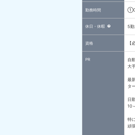
①0
勤務時間
休日・休暇
5
【
資格
PR
自
大
最
タ
日
10
特
頑