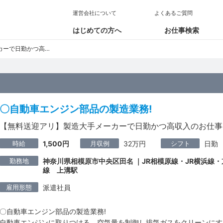
運営会社について
よくあるご質問
はじめての方へ
お仕事検索
高収入のお仕事です!!
〇自動車エンジン部品の製造業務!
【無料送迎アリ】製造大手メーカーで日勤かつ高収入のお仕事で
時給
月収例
シフト
1,500円
32万円
日勤
勤務地
神奈川県相模原市中央区田名 ｜JR相模原線・JR横浜線
線 上溝駅
雇用形態
派遣社員
〇自動車エンジン部品の製造業務!
自動車エンジンに取りつける、空気量を制御し排気ガスをクリーンにす