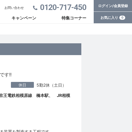
0120-717-450
ログイン/会員登録
お問い合わせ
お気に入り
キャンペーン
特集コーナー
0
す!!
休日
5勤2休（土日）
・京王電鉄相模原線 橋本駅、 JR相模
る装置を製造する工程です。