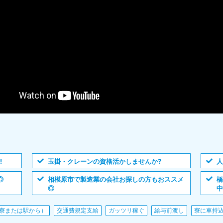
!
玉掛・クレーンの資格活かしませんか?
◎
相模原市で製造業の会社お探しの方もおススメ
◎
中
寮または駅から）
交通費規定支給
ガッツリ稼ぐ
給与前渡し
寮に車持込