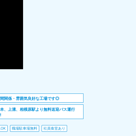
人間関係・雰囲気良好な工場です◎
橋本、上溝、相模原駅より無料送迎バス運行
!
OK
職場駐車場無料
社員食堂あり