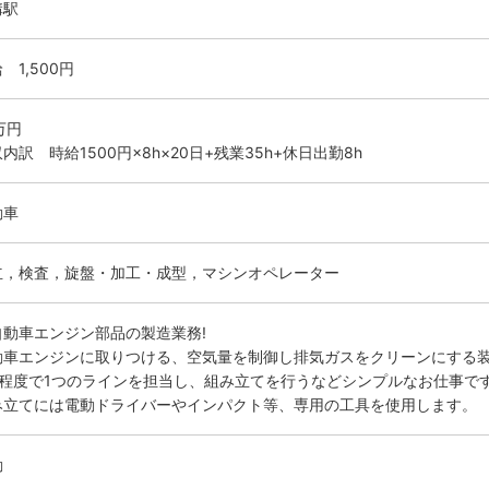
溝駅
 1,500円
万円
内訳 時給1500円×8h×20日+残業35h+休日出勤8h
動車
立，検査，旋盤・加工・成型，マシンオペレーター
自動車エンジン部品の製造業務!
動車エンジンに取りつける、空気量を制御し排気ガスをクリーンにする
人程度で1つのラインを担当し、組み立てを行うなどシンプルなお仕事で
み立てには電動ドライバーやインパクト等、専用の工具を使用します。
勤