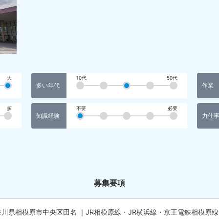
大
10代
50代
多い年代
作業
多
不要
必要
知識経験
力仕
募集要項
奈川県相模原市中央区田名 ｜JR相模原線・JR横浜線・京王電鉄相模原