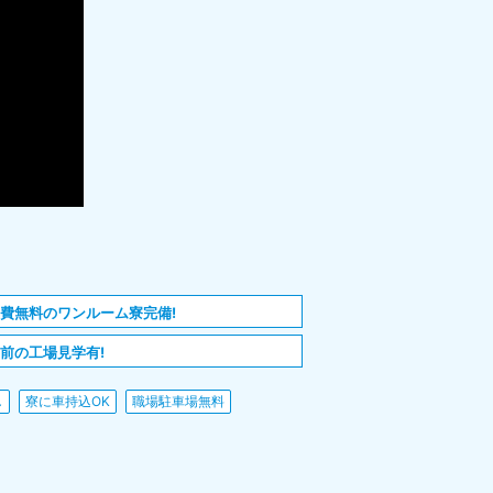
費無料のワンルーム寮完備!
前の工場見学有!
し
寮に車持込OK
職場駐車場無料