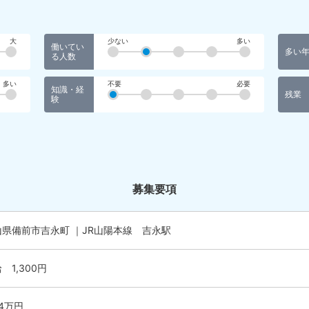
大
少ない
多い
働いてい
多い
る人数
多い
不要
必要
知識・経
残業
験
募集要項
山県備前市吉永町 ｜JR山陽本線 吉永駅
 1,300円
.4万円