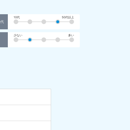
10代
50代以上
年代
少ない
多い