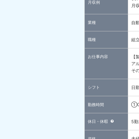
月収例
月収
業種
自
職種
組
お仕事内容
【
ア
そ
シフト
日
①0
勤務時間
休日・休暇
5
未
資格