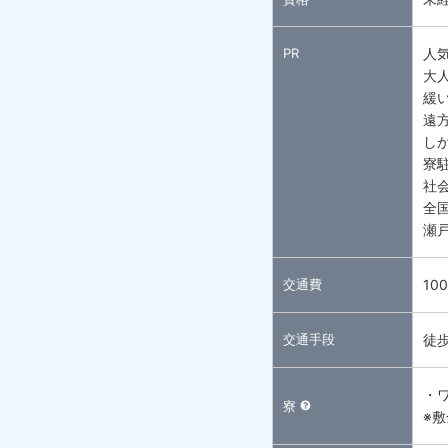
PR
人
大
緩
遠方
し
寮
社
全
瀬
交通費
10
交通手段
徒
・
寮
※