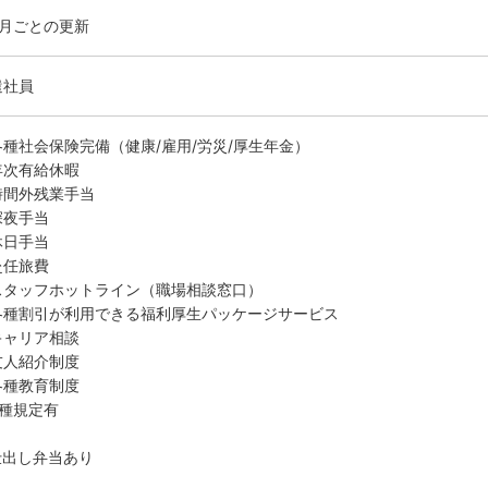
ヶ月ごとの更新
遣社員
各種社会保険完備（健康/雇用/労災/厚生年金）
年次有給休暇
時間外残業手当
深夜手当
休日手当
赴任旅費
スタッフホットライン（職場相談窓口）
各種割引が利用できる福利厚生パッケージサービス
キャリア相談
友人紹介制度
各種教育制度
各種規定有
仕出し弁当あり