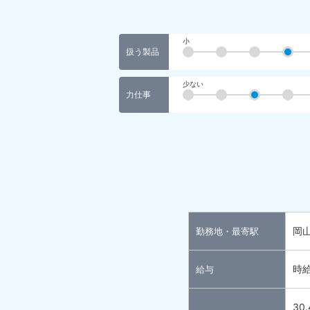
小
扱う製品
少ない
力仕事
岡
勤務地・最寄駅
時給
給与
30