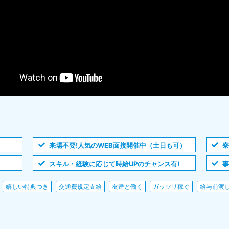
来場不要!人気のWEB面接開催中（土日も可）
寮
スキル・経験に応じて時給UPのチャンス有!
事
嬉しい特典つき
交通費規定支給
友達と働く
ガッツリ稼ぐ
給与前渡