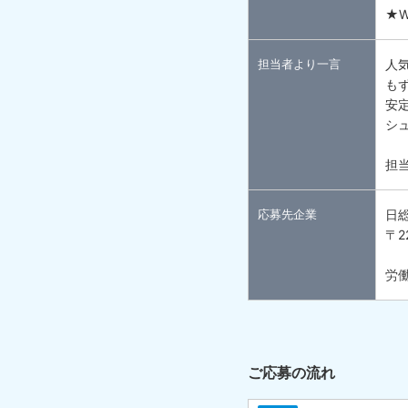
★
担当者より一言
人
も
安
シ
担
応募先企業
日
〒2
労働
ご応募の流れ