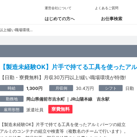
運営会社について
よくあるご質問
はじめての方へ
お仕事検索
!緩い職場環境が特徴!
【製造未経験OK】片手で持てる工具を使ったア
【日勤・寮費無料】月収30万円以上!緩い職場環境が特徴!
時給
月収例
シフト
1,300円
30.4万円
日勤
勤務地
岡山県備前市吉永町 ｜JR山陽本線 吉永駅
寮費無料
雇用形態
派遣社員
【製造未経験OK】片手で持てる工具を使ったアルミパーツの組立
アルミのコンテナの組立や検査等（複数名のチームで行います）。