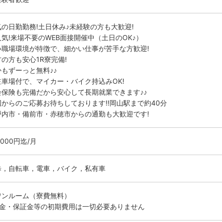
気の日勤勤務!土日休み♪未経験の方も大歓迎!
人気!来場不要のWEB面接開催中（土日のOK♪）
い職場環境が特徴で、細かい仕事が苦手な方歓迎!
の方も安心1R寮完備!
かもずーっと無料♪♪
駐車場付で、マイカー・バイク持込みOK!
会保険も完備だから安心して長期就業できます♪♪
国からのご応募お待ちしております!!岡山駅まで約40分
戸内市・備前市・赤穂市からの通勤も大歓迎です!
0000円迄/月
歩，自転車，電車，バイク，私有車
ワンルーム（寮費無料）
敷金・保証金等の初期費用は一切必要ありません