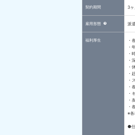
契約期間
3
雇用形態
派
福利厚生
・
・
・
・
・
・
・
・
・
・
・
※
●