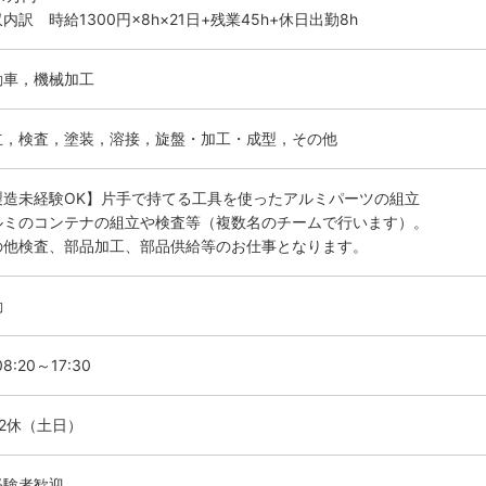
内訳 時給1300円×8h×21日+残業45h+休日出勤8h
動車，機械加工
立，検査，塗装，溶接，旋盤・加工・成型，その他
製造未経験OK】片手で持てる工具を使ったアルミパーツの組立
ルミのコンテナの組立や検査等（複数名のチームで行います）。
の他検査、部品加工、部品供給等のお仕事となります。
勤
8:20～17:30
勤2休（土日）
経験者歓迎