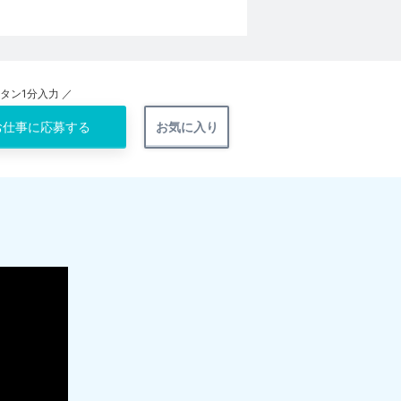
ンタン1分入力 ／
お仕事に
応募する
お気に入り