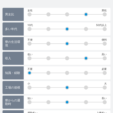
女性
男性
男女比
10代
50代以上
多い年代
不便
便利
寮の生活環
境
低い
高い
収入
不要
必要
知識・経験
小
大
工場の規模
短い
長い
寮からの通
勤時
通勤多い
入寮多い