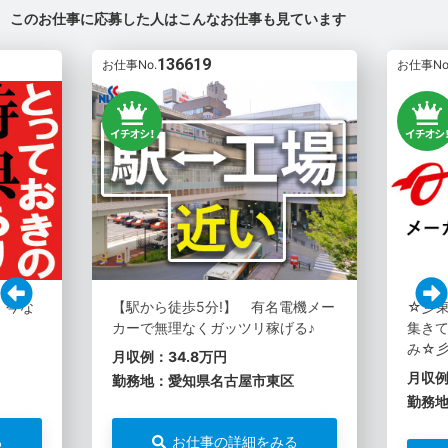
このお仕事に応募した人はこんなお仕事も見ています
136619
お仕事No.
お仕事No
。今な
【駅から徒歩5分!】 有名電機メー
☆彡
カーで無理なくガッツリ稼げる♪
集き
み☆
月収例：34.8万円
月収例
勤務地：愛知県名古屋市東区
勤務
る
お仕事の詳細をみる