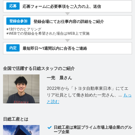
応募
応募フォームに必要事項をご入力の上、送信
登録会参加
登録会場にてお仕事内容の詳細をご紹介
※1対1でのヒアリング
※WEBでの登録会を希望された場合はWEB上で実施
内定
最短即日〜1週間以内に合否をご連絡
全国で活躍する日総スタッフのご紹介
一兜 晨さん
2022年から「トヨタ自動車東日本」にてエ
リア社員として働き始めた一兜さん、
もっ
と読む
日総工産とは
日総工産は東証プライム市場上場企業のグル
ープ企業