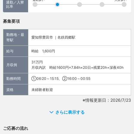
通勤／入寮
比率
募集要項
勤務地・最
愛知県豊田市 ｜名鉄四郷駅
寄駅
給与
時給 1,600円
31万円
月収例
月収内訳 時給1600円×7.84h×20日+残業20h+深夜40h
勤務時間
①06:20～15:15、②16:00～00:55
資格
未経験者歓迎
※情報更新日：2026/7/23
さらに表示する
ご応募の流れ