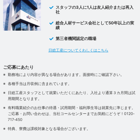
スタッフの3人に1人は友人紹介または再入
社
総合人材サービス会社として50年以上の実
績
第三者機関認定の職場
日総工産についてくわしくはこちら
ご応募にあたり
勤務地により内容が異なる場合があります。面接時にご確認下さい。
各種手当は月収例に含まれています。
日総工産スタッフとして就業いただくにあたり、入社より通算３カ月間は試
用期間となります。
有料職業紹介のお仕事の待遇・試用期間・福利厚生等は就業先に準じます。
ご応募・お問い合わせは、当社コールセンターまでお気軽にどうぞ！0120‐
717‐450
特典、寮費は課税対象となる場合がございます。