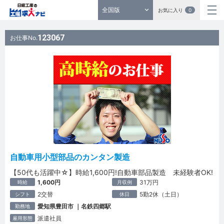
全国版
お気に入り
0
123067
お仕事No.
自動車用小型部品のカンタン製造
【50代も活躍中☆】時給1,600円!自動車部品製造 未経験者OK!
1,600円
31万円
時給
月収例
2交替
5勤2休（土日）
シフト
休日
愛知県豊田市 ｜名鉄四郷駅
勤務地
派遣社員
雇用形態