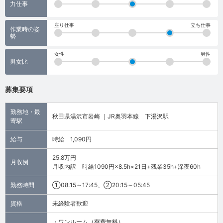
力仕事
座り仕事
立ち仕事
作業時の姿
勢
女性
男性
男女比
募集要項
勤務地・最
秋田県湯沢市岩崎 ｜JR奥羽本線 下湯沢駅
寄駅
給与
時給 1,090円
25.8万円
月収例
月収内訳 時給1090円×8.5h×21日+残業35h+深夜60h
勤務時間
①08:15～17:45、②20:15～05:45
資格
未経験者歓迎
・ワンルーム（寮費無料）