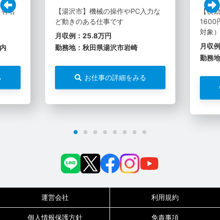
 有名
【湯沢市】機械の操作やPC入力な
【夜
ど動きのある仕事です
160
対象
月収例：25.8万円
月収例
内
勤務地：秋田県湯沢市岩崎
勤務
る
お仕事の詳細をみる
運営会社
利用規約
個人情報保護方針
免責事項