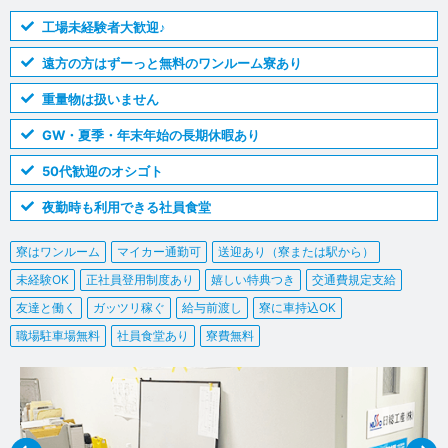
工場未経験者大歓迎♪
遠方の方はずーっと無料のワンルーム寮あり
重量物は扱いません
GW・夏季・年末年始の長期休暇あり
50代歓迎のオシゴト
夜勤時も利用できる社員食堂
寮はワンルーム
マイカー通勤可
送迎あり（寮または駅から）
未経験OK
正社員登用制度あり
嬉しい特典つき
交通費規定支給
友達と働く
ガッツリ稼ぐ
給与前渡し
寮に車持込OK
職場駐車場無料
社員食堂あり
寮費無料