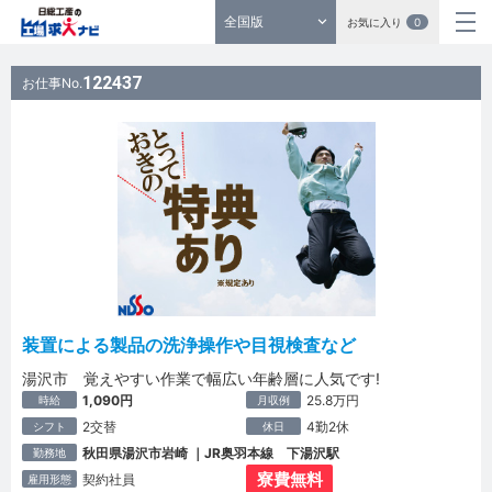
全国版
お気に入り
0
122437
お仕事No.
装置による製品の洗浄操作や目視検査など
湯沢市 覚えやすい作業で幅広い年齢層に人気です!
1,090円
25.8万円
時給
月収例
2交替
4勤2休
シフト
休日
秋田県湯沢市岩崎 ｜JR奥羽本線 下湯沢駅
勤務地
寮費無料
契約社員
雇用形態