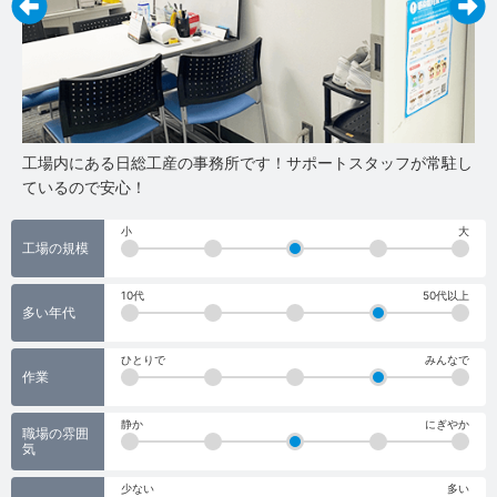
賞が
工場内にある日総工産の事務所です！サポートスタッフが常駐し
サ
ているので安心！
相
小
大
工場の規模
10代
50代以上
多い年代
ひとりで
みんなで
作業
静か
にぎやか
職場の雰囲
気
少ない
多い