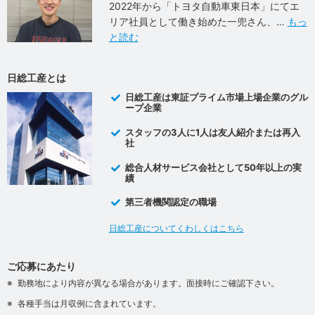
2022年から「トヨタ自動車東日本」にてエ
リア社員として働き始めた一兜さん、
もっ
と読む
日総工産とは
日総工産は東証プライム市場上場企業のグル
ープ企業
スタッフの3人に1人は友人紹介または再入
社
総合人材サービス会社として50年以上の実
績
第三者機関認定の職場
日総工産についてくわしくはこちら
ご応募にあたり
勤務地により内容が異なる場合があります。面接時にご確認下さい。
各種手当は月収例に含まれています。