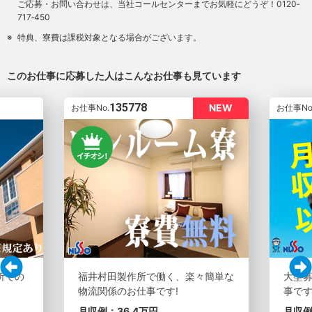
ご応募・お問い合わせは、当社コールセンターまでお気軽にどうぞ！0120‐
717‐450
特典、寮費は課税対象となる場合がございます。
このお仕事に応募した人はこんなお仕事も見ています
135778
NEW
お仕事No.
お仕事No
所での
福井村田製作所で働く、楽々簡単な
大型募
物流関係のお仕事です!
事です
月収例：36.4万円
月収例