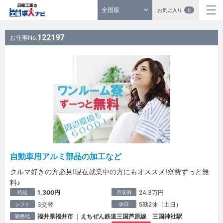
全国版
お気に入り
0
122197
お仕事No.
自動車用アルミ部品の加工など
クルマ好きの方必見!現在就業中の方にもオススメ!寮費ずっと無
料♪
1,300円
24.3万円
時給
月収例
3交替
5勤2休（土日）
シフト
休日
福井県福井市 ｜えちぜん鉄道三国芦原線 三国神社駅
勤務地