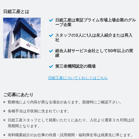
日総工産とは
日総工産は東証プライム市場上場企業のグル
ープ企業
スタッフの3人に1人は友人紹介または再入
社
総合人材サービス会社として50年以上の実
績
第三者機関認定の職場
日総工産についてくわしくはこちら
ご応募にあたり
勤務地により内容が異なる場合があります。面接時にご確認下さい。
各種手当は月収例に含まれています。
日総工産スタッフとして就業いただくにあたり、入社より通算３カ月間は試
用期間となります。
有料職業紹介のお仕事の待遇・試用期間・福利厚生等は就業先に準じます。