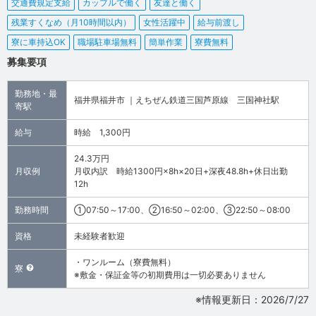
交通費規定支給
カップルで働く
友達と働く
残業すくなめ（月10時間以内）
女性活躍中
給与前渡し
寮に車持込OK
職場駐車場無料
簡単作業
寮費無料
募集要項
勤務地・最
福井県福井市 ｜えちぜん鉄道三国芦原線 三国神社駅
寄駅
給与
時給 1,300円
24.3万円
月収例
月収内訳 時給1300円×8h×20日+深夜48.8h+休日出勤
12h
勤務時間
①07:50～17:00、②16:50～02:00、③22:50～08:00
資格
未経験者歓迎
・ワンルーム（寮費無料）
寮
※敷金・保証金等の初期費用は一切必要ありません
※情報更新日：2026/7/27