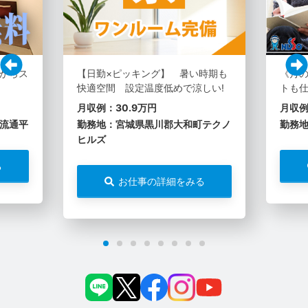
からス
【日勤×ピッキング】 暑い時期も
《月
快適空間 設定温度低めで涼しい!
トも仕
月収例：30.9万円
月収例
流通平
勤務地：宮城県黒川郡大和町テクノ
勤務
ヒルズ
る
お仕事の詳細をみる