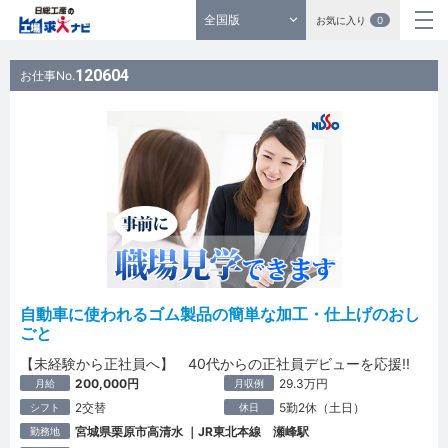
全国版
お気に入り
0
120604
お仕事No.
自動車に使われるゴム製品の簡単な加工・仕上げのおし
ごと
【未経験から正社員へ】 40代からの正社員デビューを応援!!
200,000円
29.3万円
月給
月収例
2交替
5勤2休（土日）
シフト
休日
宮城県栗原市高清水 ｜JR東北本線 瀬峰駅
勤務地