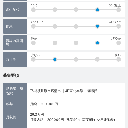
10代
50代以上
多い年代
ひとりで
みんなで
作業
静か
にぎやか
職場の雰囲
気
少ない
多い
力仕事
募集要項
勤務地・最
宮城県栗原市高清水 ｜JR東北本線 瀬峰駅
寄駅
給与
月給 200,000円
29.3万円
月収例
月収内訳 200000円+残業40h+深夜65h+休日出勤8h