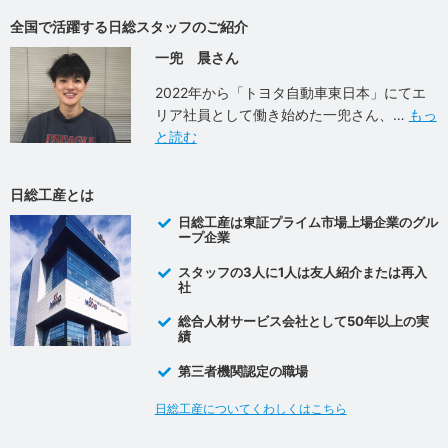
全国で活躍する日総スタッフのご紹介
一兜 晨さん
2022年から「トヨタ自動車東日本」にてエ
リア社員として働き始めた一兜さん、
もっ
と読む
日総工産とは
日総工産は東証プライム市場上場企業のグル
ープ企業
スタッフの3人に1人は友人紹介または再入
社
総合人材サービス会社として50年以上の実
績
第三者機関認定の職場
日総工産についてくわしくはこちら