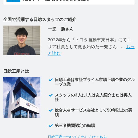
全国で活躍する日総スタッフのご紹介
一兜 晨さん
2022年から「トヨタ自動車東日本」にてエ
リア社員として働き始めた一兜さん、
もっ
と読む
日総工産とは
日総工産は東証プライム市場上場企業のグル
ープ企業
スタッフの3人に1人は友人紹介または再入
社
総合人材サービス会社として50年以上の実
績
第三者機関認定の職場
日総工産についてくわしくはこちら