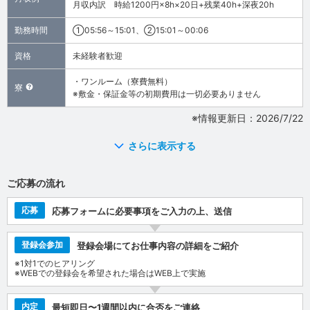
月収内訳 時給1200円×8h×20日+残業40h+深夜20h
勤務時間
①05:56～15:01、②15:01～00:06
資格
未経験者歓迎
・ワンルーム（寮費無料）
寮
※敷金・保証金等の初期費用は一切必要ありません
※情報更新日：2026/7/22
さらに表示する
ご応募の流れ
応募
応募フォームに必要事項をご入力の上、送信
登録会参加
登録会場にてお仕事内容の詳細をご紹介
※1対1でのヒアリング
※WEBでの登録会を希望された場合はWEB上で実施
内定
最短即日〜1週間以内に合否をご連絡