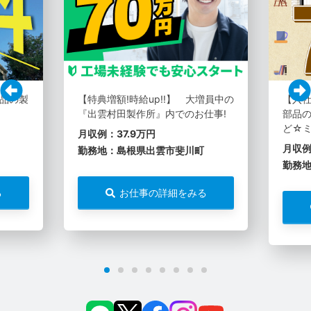
品の製
【特典増額!時給up!!】 大増員中の
【入社
『出雲村田製作所』内でのお仕事!
部品の
ど☆
月収例：37.9万円
月収例
勤務地：島根県出雲市斐川町
勤務
る
お仕事の詳細をみる