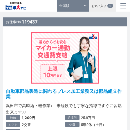
全国版
お気に入り
0
119437
お仕事No.
自動車部品製造に関わるプレス加工業務又は部品組立作
業
浜田市で高時給・軽作業♪ 未経験でも丁寧な指導ですぐに習熟
出来ます♪♪
1,200円
25.8万円
時給
月収例
2交替
5勤2休（土日）
シフト
休日