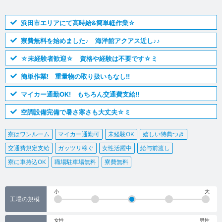
浜田市エリアにて高時給&簡単軽作業☆
寮費無料を始めました♪ 海洋館アクアス近し♪♪
☆未経験者歓迎☆ 資格や経験は不要です☆ミ
簡単作業! 重量物の取り扱いもなし!!
マイカー通勤OK! もちろん交通費支給!!
空調設備完備で暑さ寒さも大丈夫☆ミ
寮はワンルーム
マイカー通勤可
未経験OK
嬉しい特典つき
交通費規定支給
ガッツリ稼ぐ
女性活躍中
給与前渡し
寮に車持込OK
職場駐車場無料
寮費無料
小
大
工場の規模
女性
男性