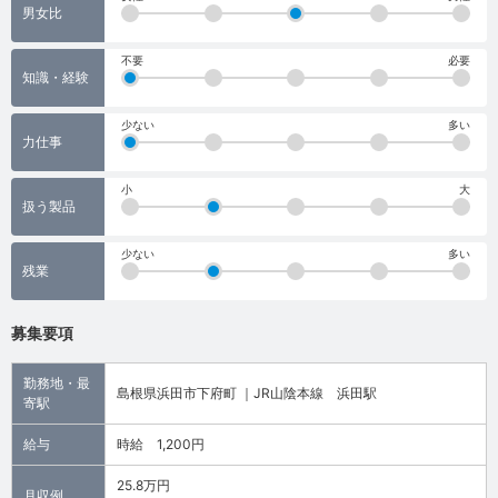
男女比
不要
必要
知識・経験
少ない
多い
力仕事
小
大
扱う製品
少ない
多い
残業
募集要項
勤務地・最
島根県浜田市下府町 ｜JR山陰本線 浜田駅
寄駅
給与
時給 1,200円
25.8万円
月収例