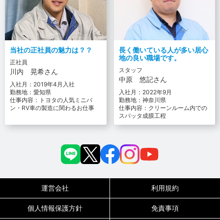
当社の正社員の魅力は？？
長く働いている人が多い居心
地の良い職場です。
正社員
スタッフ
川内 晃希さん
中原 悠記さん
入社月：2019年4月入社
勤務地：愛知県
入社月：2022年9月
仕事内容：トヨタの人気ミニバ
勤務地：神奈川県
ン・RV車の製造に関わるお仕事
仕事内容：クリーンルーム内での
スパッタ成膜工程
運営会社
利用規約
個人情報保護方針
免責事項