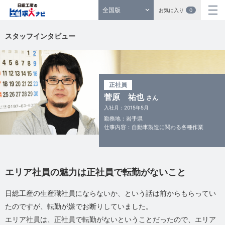
全国版
お気に入り
0
スタッフインタビュー
正社員
菅原 祐也
さん
入社月：2015年5月
勤務地：岩手県
仕事内容：自動車製造に関わる各種作業
エリア社員の魅力は正社員で転勤がないこと
日総工産の生産職社員にならないか、という話は前からもらってい
たのですが、転勤が嫌でお断りしていました。
エリア社員は、正社員で転勤がないということだったので、エリア