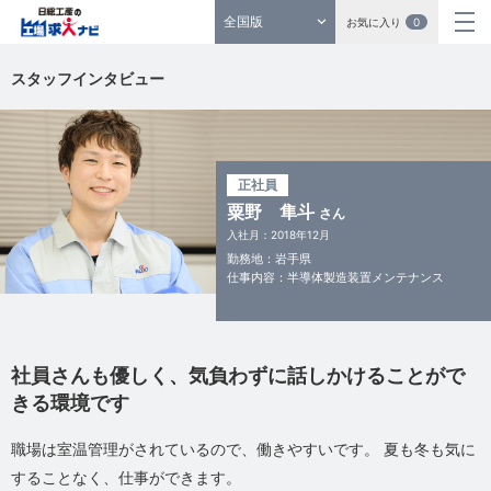
全国版
お気に入り
0
スタッフインタビュー
正社員
粟野 隼斗
さん
入社月：2018年12月
勤務地：岩手県
仕事内容：半導体製造装置メンテナンス
社員さんも優しく、気負わずに話しかけることがで
きる環境です
職場は室温管理がされているので、働きやすいです。 夏も冬も気に
することなく、仕事ができます。