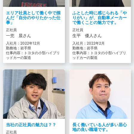
エリア社員として働く中で掴
ふとした時に感じられる「や
んだ「自分のやりたかった仕
りがい」が、自動車メーカー
事」
で働くことの魅力です。
正社員
正社員
一兜 晨さん
生平 優人さん
入社月：2022年12月
入社月：2022年2月
勤務地：岩手県
勤務地：岩手県
仕事内容：トヨタの小型ハイブリ
仕事内容：トヨタの小型ハイブリ
ッドカーの製造
ッドカーの製造
当社の正社員の魅力は？？
長く働いている人が多い居心
地の良い職場です。
正社員