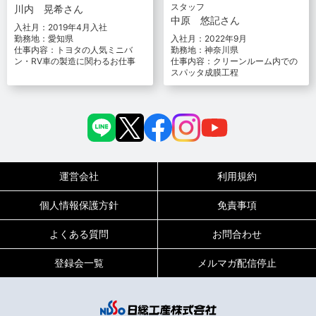
スタッフ
川内 晃希さん
中原 悠記さん
入社月：2019年4月入社
勤務地：愛知県
入社月：2022年9月
仕事内容：トヨタの人気ミニバ
勤務地：神奈川県
ン・RV車の製造に関わるお仕事
仕事内容：クリーンルーム内での
スパッタ成膜工程
運営会社
利用規約
個人情報保護方針
免責事項
よくある質問
お問合わせ
登録会一覧
メルマガ配信停止