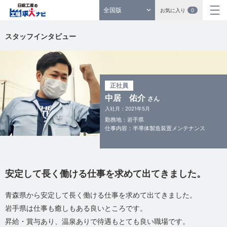
全国版
お気に入り
0
スタッフインタビュー
正社員
中居 佑介
さん
入社月：2021年5月
勤務地：岩手県
仕事内容：半導体製造装置メンテナンス
安定して長く働ける仕事を求めて出てきました。
青森県から安定して長く働ける仕事を求めて出てきました。
岩手県は仕事も癒しもある良いところです。
昇給・賞与あり、温泉ありで待遇もとても良い職場です。