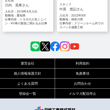
正社員
スタッフ
川内 晃希さん
中原 悠記さん
入社月：2019年4月入社
勤務地：愛知県
入社月：2022年9月
仕事内容：トヨタの人気ミニバ
勤務地：神奈川県
ン・RV車の製造に関わるお仕事
仕事内容：クリーンルーム内での
スパッタ成膜工程
運営会社
利用規約
個人情報保護方針
免責事項
よくある質問
お問合わせ
登録会一覧
メルマガ配信停止