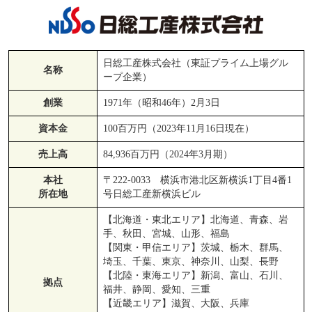
日総工産株式会社（東証プライム上場グル
名称
ープ企業）
創業
1971年（昭和46年）2月3日
資本金
100百万円（2023年11月16日現在）
売上高
84,936百万円（2024年3月期）
本社
〒222-0033 横浜市港北区新横浜1丁目4番1
所在地
号日総工産新横浜ビル
【北海道・東北エリア】北海道、青森、岩
手、秋田、宮城、山形、福島
【関東・甲信エリア】茨城、栃木、群馬、
埼玉、千葉、東京、神奈川、山梨、長野
【北陸・東海エリア】新潟、富山、石川、
拠点
福井、静岡、愛知、三重
【近畿エリア】滋賀、大阪、兵庫